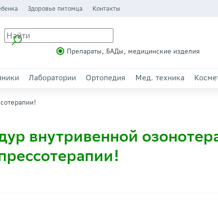
ебенка
Здоровье питомца
Контакты
Препараты, БАДы, медицинские изделия
иники
Лаборатории
Ортопедия
Мед. техника
Косме
ссотерапии!
дур внутривенной озонотера
 прессотерапии!