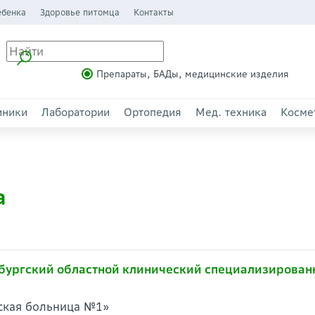
ебенка
Здоровье питомца
Контакты
Препараты, БАДы, медицинские изделия
иники
Лаборатории
Ортопедия
Мед. техника
Косме
а
бургский областной клинический специализирован
»
дская больница №1»