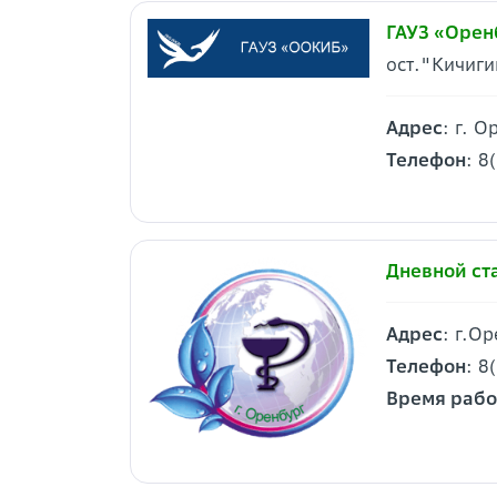
ГАУЗ «Орен
ост."Кичиги
Адрес
: г. О
Телефон
: 8
Дневной ст
Адрес
: г.О
Телефон
: 8
Время раб