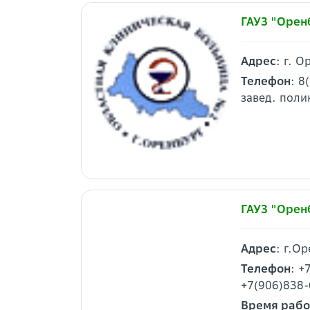
ГАУЗ "Орен
Адрес
: г. 
Телефон
: 8
завед. поли
ГАУЗ "Орен
Адрес
: г.О
Телефон
: +
+7(906)838-
Время раб