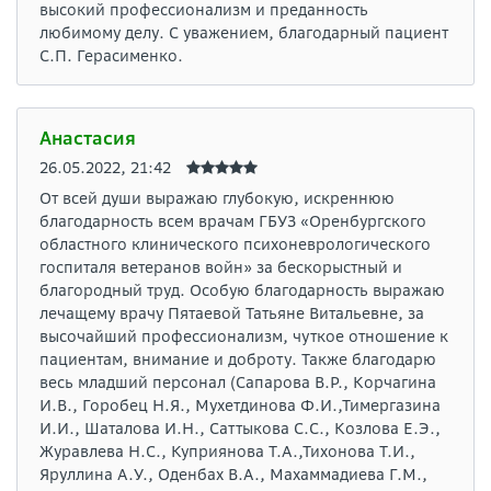
высокий профессионализм и преданность
любимому делу. С уважением, благодарный пациент
С.П. Герасименко.
Анастасия
26.05.2022, 21:42
От всей души выражаю глубокую, искреннюю
благодарность всем врачам ГБУЗ «Оренбургского
областного клинического психоневрологического
госпиталя ветеранов войн» за бескорыстный и
благородный труд. Особую благодарность выражаю
лечащему врачу Пятаевой Татьяне Витальевне, за
высочайший профессионализм, чуткое отношение к
пациентам, внимание и доброту. Также благодарю
весь младший персонал (Сапарова В.Р., Корчагина
И.В., Горобец Н.Я., Мухетдинова Ф.И.,Тимергазина
И.И., Шаталова И.Н., Саттыкова С.С., Козлова Е.Э.,
Журавлева Н.С., Куприянова Т.А.,Тихонова Т.И.,
Яруллина А.У., Оденбах В.А., Махаммадиева Г.М.,