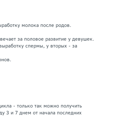
ыработку молока после родов.
вечает за половое развитие у девушек.
выработку спермы, у вторых - за
онов.
икла - только так можно получить
у 3 и 7 днем от начала последних