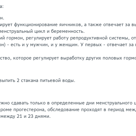
а:
н.
ирует функционирование яичников, а также отвечает за в
менструальный цикл и беременность.
й гормон, регулирует работу репродуктивной системы, от
 - есть и у мужчин, и у женщин. У первых - отвечает за 
ство, которое регулирует выработку других половых горм
выпить 2 стакана питьевой воды.
но сдавать только в определенные дни менструального ц
кроме прогестерона, обследование проходят в период межд
 между 21 и 23 днями.