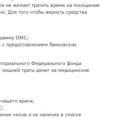
ли не желает тратить время на посещение
но. Для того чтобы вернуть средства
грамму ОМС;
в с предоставлением банковских
риториального Федерального фонда
т лишней траты денег на медицинские
чащего врача;
С;
ении чеков и их наличии в списке