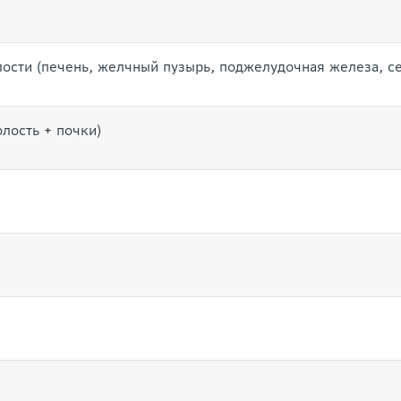
сти (печень, желчный пузырь, поджелудочная железа, с
лость + почки)