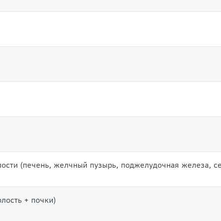
сти (печень, желчный пузырь, поджелудочная железа, с
лость + почки)