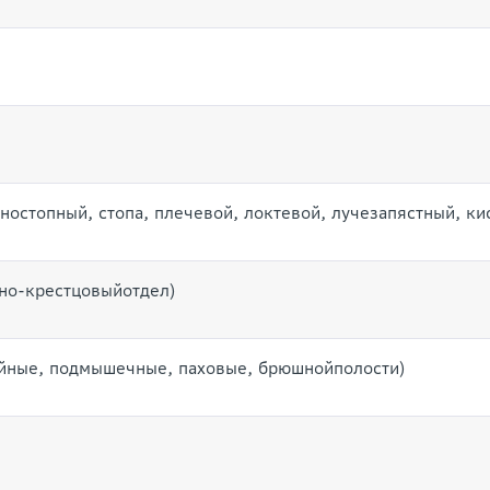
ностопный, стопа, плечевой, локтевой, лучезапястный, кис
но-крестцовыйотдел)
йные, подмышечные, паховые, брюшнойполости)