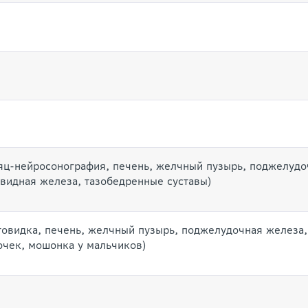
яц-нейросонография, печень, желчный пузырь, поджелудо
овидная железа, тазобедренные суставы)
товидка, печень, желчный пузырь, поджелудочная железа,
очек, мошонка у мальчиков)