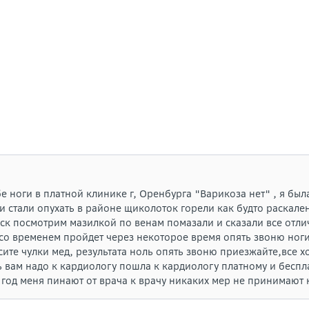
ноги в платной клинике г, Оренбурга "Варикоза нет" , я была
 стали опухать в районе щиколоток горели как будто раскален
рск посмотрим мазилкой по венам помазали и сказали все отл
е со временем пройдет через некоторое время опять звоню ног
ите чулки мед, результата ноль опять звоню приезжайте,все хо
ть вам надо к кардиологу пошла к кардиологу платному и беспл
е год меня пинают от врача к врачу никаких мер не принимают