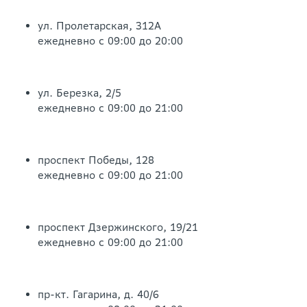
ул. Пролетарская, 312А
ежедневно с 09:00 до 20:00
ул. Березка, 2/5
ежедневно с 09:00 до 21:00
проспект Победы, 128
ежедневно с 09:00 до 21:00
проспект Дзержинского, 19/21
ежедневно с 09:00 до 21:00
пр-кт. Гагарина, д. 40/6