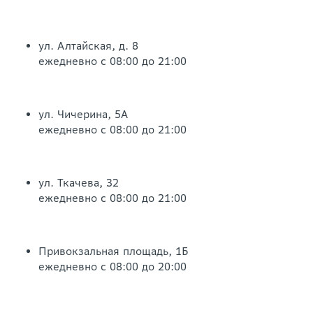
ул. Алтайская, д. 8
ежедневно с 08:00 до 21:00
ул. Чичерина, 5А
ежедневно с 08:00 до 21:00
ул. Ткачева, 32
ежедневно с 08:00 до 21:00
Привокзальная площадь, 1Б
ежедневно с 08:00 до 20:00