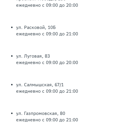
ежедневно с 09:00 до 20:00
ул. Расковой, 10Б
ежедневно с 09:00 до 21:00
ул. Луговая, 83
ежедневно с 09:00 до 20:00
ул. Салмышская, 67/1
ежедневно с 09:00 до 21:00
ул. Газпромовская, 80
ежедневно с 09:00 до 21:00