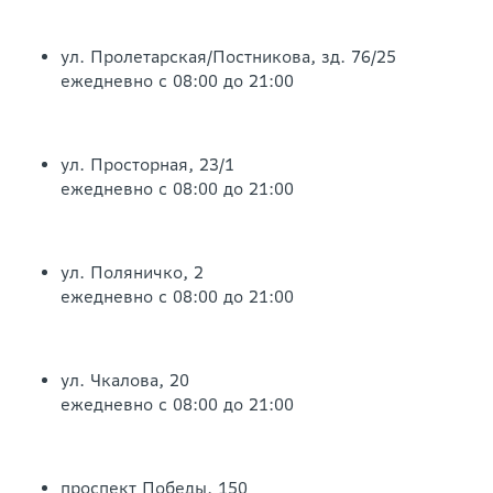
ул. Пролетарская/Постникова, зд. 76/25
ежедневно с 08:00 до 21:00
ул. Просторная, 23/1
ежедневно с 08:00 до 21:00
ул. Поляничко, 2
ежедневно с 08:00 до 21:00
ул. Чкалова, 20
ежедневно с 08:00 до 21:00
проспект Победы, 150