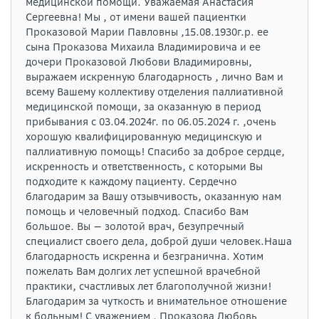
медицинской помощи. Уважаемая Анастасия
Сергеевна! Мы , от имени вашей пациентки
Проказовой Марии Павловны ,15.08.1930г.р. ее
сына Проказова Михаила Владимировича и ее
дочери Проказовой Любови Владимировны,
выражаем искренную благодарность , лично Вам и
всему Вашему коллективу отделения паллиативной
медицинской помощи, за оказанную в период
прибывания с 03.04.2024г. по 06.05.2024 г. ,очень
хорошую квалифицированную медицинскую и
паллиативную помощь! Спасибо за доброе сердце,
искренность и ответственность, с которыми Вы
подходите к каждому пациенту. Сердечно
благодарим за Вашу отзывчивость, оказанную нам
помощь и человечный подход. Спасибо Вам
большое. Вы — золотой врач, безупречный
специалист своего дела, доброй души человек.Наша
благодарность искренна и безгранична. Хотим
пожелать Вам долгих лет успешной врачебной
практики, счастливых лет благополучной жизни!
Благодарим за чуткость и внимательное отношение
к больным! С уважением , Проказова Любовь