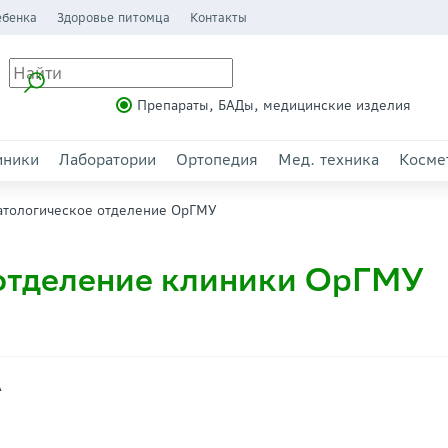
ебенка
Здоровье питомца
Контакты
Препараты, БАДы, медицинские изделия
иники
Лаборатории
Ортопедия
Мед. техника
Косме
атологическое отделение ОрГМУ
 отделение клиники ОрГМУ
А