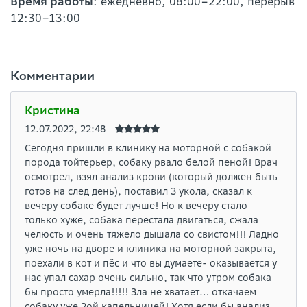
Время работы
: ежедневно, 08:00–22:00, перерыв
12:30–13:00
Комментарии
Кристина
12.07.2022, 22:48
Сегодня пришли в клинику на моторной с собакой
порода тойтерьер, собаку рвало белой пеной! Врач
осмотрел, взял анализ крови (который должен быть
готов на след день), поставил 3 укола, сказал к
вечеру собаке будет лучше! Но к вечеру стало
только хуже, собака перестала двигаться, сжала
челюсть и очень тяжело дышала со свистом!!! Ладно
уже ночь на дворе и клиника на моторной закрыта,
поехали в кот и пёс и что вы думаете- оказывается у
нас упал сахар очень сильно, так что утром собака
бы просто умерла!!!!! Зла не хватает… откачаем
собаку уже 2ой капельницей! Хотя если бы анализ