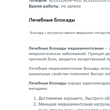
Телефон
: 8(3532)434-435; 8(3532)553-
Время работы
: по записи
Лечебные блокады
Блокада с внутрисуставным введением лекарств
Лечебные блокады
медикаментозные
– э
неврологических заболеваний. Принцип дей
причиной боли, вводится лекарственный п
Лечебные медикаментозные блокады испол
уникальные свойства позволяют быстро из
Лечебные блокады
хорошо зарекомендова
методами:
Достижение хорошего, быстрого об
Меньшая медикаментозная нагрузка