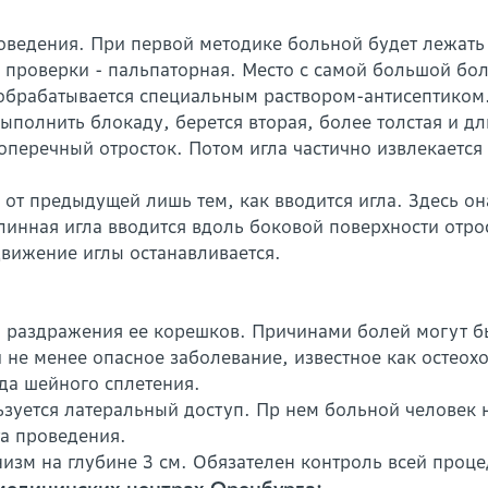
оведения. При первой методике больной будет лежать
проверки - пальпаторная. Место с самой большой бол
 обрабатывается специальным раствором-антисептиком
ыполнить блокаду, берется вторая, более толстая и дл
оперечный отросток. Потом игла частично извлекается 
 от предыдущей лишь тем, как вводится игла. Здесь он
линная игла вводится вдоль боковой поверхности отро
движение иглы останавливается.
я раздражения ее корешков. Причинами болей могут бы
и не менее опасное заболевание, известное как остео
да шейного сплетения.
зуется латеральный доступ. Пр нем больной человек 
та проведения.
низм на глубине 3 см. Обязателен контроль всей проц