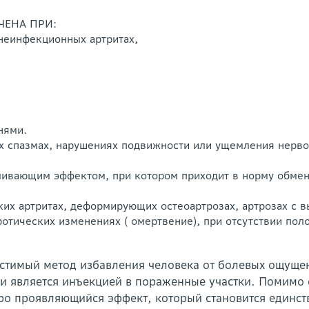
ЧЕНА ПРИ:
 неинфекционных артритах,
нями.
х спазмах, нарушениях подвижности или ущемления нерво
ливающим эффектом, при котором приходит в норму обмен
ких артритах, деформирующих остеоартрозах, артрозах 
ротических изменениях ( омертвение), при отсутствии по
устимый метод избавления человека от болевых ощуще
и является инъекцией в пораженные участки. Помимо 
ро проявляющийся эффект, который становится единс