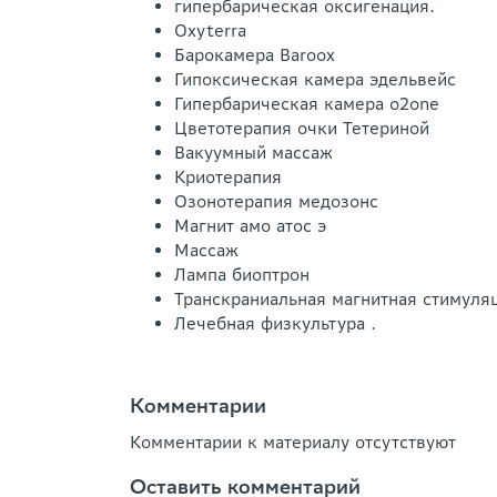
гипербарическая оксигенация.
Oxyterra
Барокамера Baroox
Гипоксическая камера эдельвейс
Гипербарическая камера o2one
Цветотерапия очки Тетериной
Вакуумный массаж
Криотерапия
Озонотерапия медозонс
Магнит амо атос э
Массаж
Лампа биоптрон
Транскраниальная магнитная стимуля
Лечебная физкультура .
Комментарии
Комментарии к материалу отсутствуют
Оставить комментарий