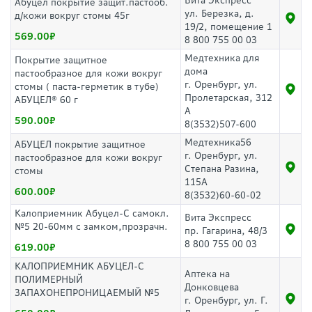
Вита Экспресс
Абуцел покрытие защит.пастооб.
ул. Березка, д.
д/кожи вокруг стомы 45г
19/2, помещение 1
569.00
8 800 755 00 03
Медтехника для
Покрытие защитное
дома
пастообразное для кожи вокруг
г. Оренбург, ул.
стомы ( паста-герметик в тубе)
Пролетарская, 312
АБУЦЕЛ® 60 г
А
590.00
8(3532)507-600
Медтехника56
АБУЦЕЛ покрытие защитное
г. Оренбург, ул.
пастообразное для кожи вокруг
Степана Разина,
стомы
115А
600.00
8(3532)60-60-02
Калоприемник Абуцел-С самокл.
Вита Экспресс
№5 20-60мм с замком,прозрачн.
пр. Гагарина, 48/3
8 800 755 00 03
619.00
КАЛОПРИЕМНИК АБУЦЕЛ-С
Аптека на
ПОЛИМЕРНЫЙ
Донковцева
ЗАПАХОНЕПРОНИЦАЕМЫЙ №5
г. Оренбург, ул. Г.