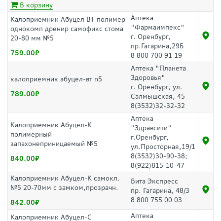
В корзину
Аптека
Калоприемник Абуцел ВТ полимер
"Фармаимпекс"
однокомп дренир самофикс стома
г. Оренбург,
20-80 мм №5
пр.Гагарина,29Б
759.00
8 800 700 91 19
Аптека "Планета
Здоровья"
калоприемник абуцел-вт n5
г. Оренбург, ул.
789.00
Салмышская, 45
8(3532)32-32-32
Аптека
Калоприемник Абуцел-К
"Здравсити"
полимерный
г.Оренбург,
запахонеприницаемый №5
ул.Просторная,19/1
8(3532)30-90-38;
840.00
8(922)815-10-47
Калоприемник Абуцел-К самокл.
Вита Экспресс
№5 20-70мм с замком,прозрачн.
пр. Гагарина, 48/3
8 800 755 00 03
842.00
Аптека
Калоприемник Абуцел-С