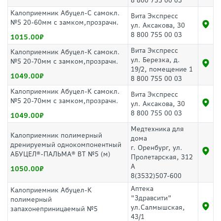
8 800 755 00 03
Калоприемник Абуцел-С самокл.
Вита Экспресс
№5 20-60мм с замком,прозрачн.
ул. Аксакова, 30
8 800 755 00 03
1015.00
Вита Экспресс
Калоприемник Абуцел-К самокл.
ул. Березка, д.
№5 20-70мм с замком,прозрачн.
19/2, помещение 1
1049.00
8 800 755 00 03
Калоприемник Абуцел-К самокл.
Вита Экспресс
№5 20-70мм с замком,прозрачн.
ул. Аксакова, 30
8 800 755 00 03
1049.00
Медтехника для
Калоприемник полимерный
дома
дренируемый однокомпонентный
г. Оренбург, ул.
АБУЦЕЛ®-ПАЛЬМА® ВТ №5 (м)
Пролетарская, 312
А
1050.00
8(3532)507-600
Аптека
Калоприемник Абуцел-К
"Здравсити"
полимерный
ул.Салмышская,
запахонеприницаемый №5
43/1