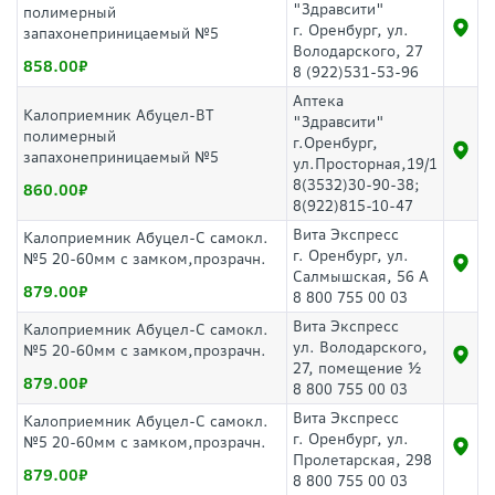
"Здравсити"
полимерный
г. Оренбург, ул.
запахонеприницаемый №5
Володарского, 27
858.00
8 (922)531-53-96
Аптека
Калоприемник Абуцел-ВТ
"Здравсити"
полимерный
г.Оренбург,
запахонеприницаемый №5
ул.Просторная,19/1
8(3532)30-90-38;
860.00
8(922)815-10-47
Вита Экспресс
Калоприемник Абуцел-С самокл.
г. Оренбург, ул.
№5 20-60мм с замком,прозрачн.
Салмышская, 56 А
879.00
8 800 755 00 03
Вита Экспресс
Калоприемник Абуцел-С самокл.
ул. Володарского,
№5 20-60мм с замком,прозрачн.
27, помещение ½
879.00
8 800 755 00 03
Вита Экспресс
Калоприемник Абуцел-С самокл.
г. Оренбург, ул.
№5 20-60мм с замком,прозрачн.
Пролетарская, 298
879.00
8 800 755 00 03