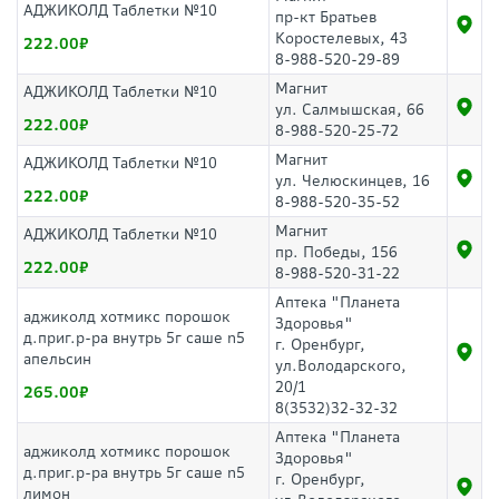
АДЖИКОЛД Таблетки №10
пр-кт Братьев
Коростелевых, 43
222.00
8-988-520-29-89
Магнит
АДЖИКОЛД Таблетки №10
ул. Салмышская, 66
222.00
8-988-520-25-72
Магнит
АДЖИКОЛД Таблетки №10
ул. Челюскинцев, 16
222.00
8-988-520-35-52
Магнит
АДЖИКОЛД Таблетки №10
пр. Победы, 156
222.00
8-988-520-31-22
Аптека "Планета
аджиколд хотмикс порошок
Здоровья"
д.приг.р-ра внутрь 5г саше n5
г. Оренбург,
апельсин
ул.Володарского,
20/1
265.00
8(3532)32-32-32
Аптека "Планета
аджиколд хотмикс порошок
Здоровья"
д.приг.р-ра внутрь 5г саше n5
г. Оренбург,
лимон