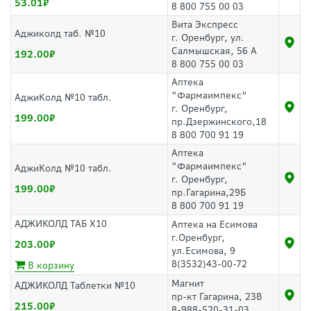
53.01
8 800 755 00 03
Вита Экспресс
Аджиколд таб. №10
г. Оренбург, ул.
Салмышская, 56 А
192.00
8 800 755 00 03
Аптека
"Фармаимпекс"
АджиКолд №10 табл.
г. Оренбург,
199.00
пр.Дзержинского,18
8 800 700 91 19
Аптека
"Фармаимпекс"
АджиКолд №10 табл.
г. Оренбург,
199.00
пр.Гагарина,29Б
8 800 700 91 19
АДЖИКОЛД ТАБ Х10
Аптека на Есимова
г.Оренбург,
203.00
ул.Есимова, 9
8(3532)43-00-72
В корзину
Магнит
АДЖИКОЛД Таблетки №10
пр-кт Гагарина, 23В
215.00
8-988-520-31-03