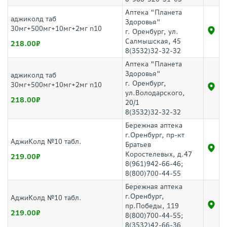
Аптека "Планета
аджиколд таб
Здоровья"
30мг+500мг+10мг+2мг n10
г. Оренбург, ул.
Салмышская, 45
218.00
8(3532)32-32-32
Аптека "Планета
Здоровья"
аджиколд таб
г. Оренбург,
30мг+500мг+10мг+2мг n10
ул.Володарского,
218.00
20/1
8(3532)32-32-32
Бережная аптека
г.Оренбург, пр-кт
АджиКолд №10 табл.
Братьев
Коростелевых, д.47
219.00
8(961)942-66-46;
8(800)700-44-55
Бережная аптека
г.Оренбург,
АджиКолд №10 табл.
пр.Победы, 119
219.00
8(800)700-44-55;
8(3532)42-66-36