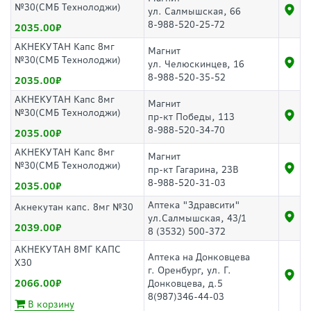
№30(СМБ Технолоджи)
ул. Салмышская, 66
8-988-520-25-72
2035.00
АКНЕКУТАН Капс 8мг
Магнит
№30(СМБ Технолоджи)
ул. Челюскинцев, 16
8-988-520-35-52
2035.00
АКНЕКУТАН Капс 8мг
Магнит
№30(СМБ Технолоджи)
пр-кт Победы, 113
8-988-520-34-70
2035.00
АКНЕКУТАН Капс 8мг
Магнит
№30(СМБ Технолоджи)
пр-кт Гагарина, 23В
8-988-520-31-03
2035.00
Аптека "Здравсити"
Акнекутан капс. 8мг №30
ул.Салмышская, 43/1
2039.00
8 (3532) 500-372
АКНЕКУТАН 8МГ КАПС
Аптека на Донковцева
Х30
г. Оренбург, ул. Г.
2066.00
Донковцева, д.5
8(987)346-44-03
В корзину