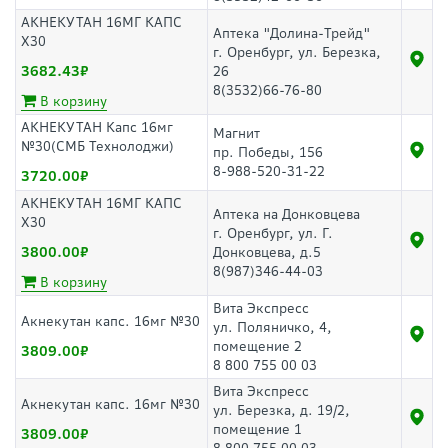
АКНЕКУТАН 16МГ КАПС
Аптека "Долина-Трейд"
Х30
г. Оренбург, ул. Березка,
3682.43
26
8(3532)66-76-80
В корзину
АКНЕКУТАН Капс 16мг
Магнит
№30(СМБ Технолоджи)
пр. Победы, 156
8-988-520-31-22
3720.00
АКНЕКУТАН 16МГ КАПС
Аптека на Донковцева
Х30
г. Оренбург, ул. Г.
3800.00
Донковцева, д.5
8(987)346-44-03
В корзину
Вита Экспресс
Акнекутан капс. 16мг №30
ул. Поляничко, 4,
помещение 2
3809.00
8 800 755 00 03
Вита Экспресс
Акнекутан капс. 16мг №30
ул. Березка, д. 19/2,
помещение 1
3809.00