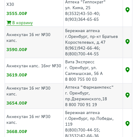
Аптека "Гиппократ"
Х30
ул. Кима, 25
3555.00
8(3532)43-50-40;
8(903)364-65-65
В корзину
Бережная аптека
Акнекутан 16 мг №30
г.Оренбург, пр-кт Братьев
капс.
Коростелевых, д.47
8(961)942-66-46;
3590.00
8(800)700-44-55
Вита Экспресс
Акнекутан капс. 16мг №30
г. Оренбург, ул.
Салмышская, 56 А
3619.00
8 800 755 00 03
Аптека "Фармаимпекс"
Акнекутан 16 мг №30
г. Оренбург,
капс.
пр.Дзержинского,18
3654.00
8 800 700 91 19
Бережная аптека
Акнекутан 16 мг №30
г.Оренбург, пр.Победы,
капс.
119
8(800)700-44-55;
3668.00
8(3532)42-66-36