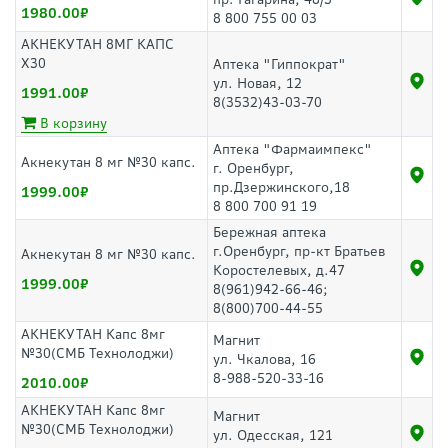
1980.00
8 800 755 00 03
АКНЕКУТАН 8МГ КАПС
Х30
Аптека "Гиппократ"
ул. Новая, 12
1991.00
8(3532)43-03-70
В корзину
Аптека "Фармаимпекс"
Акнекутан 8 мг №30 капс.
г. Оренбург,
пр.Дзержинского,18
1999.00
8 800 700 91 19
Бережная аптека
г.Оренбург, пр-кт Братьев
Акнекутан 8 мг №30 капс.
Коростелевых, д.47
1999.00
8(961)942-66-46;
8(800)700-44-55
АКНЕКУТАН Капс 8мг
Магнит
№30(СМБ Технолоджи)
ул. Чкалова, 16
8-988-520-33-16
2010.00
АКНЕКУТАН Капс 8мг
Магнит
№30(СМБ Технолоджи)
ул. Одесская, 121