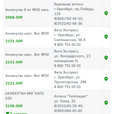
Бережная аптека
г.Оренбург, пр.Победы,
Акнекутан 8 мг №30 капс.
119
2068.00
8(800)700-44-55;
8(3532)42-66-36
Вита Экспресс
Акнекутан капс. 8мг №30
г. Оренбург, ул.
Салмышская, 56 А
2131.00
8 800 755 00 03
Вита Экспресс
Акнекутан капс. 8мг №30
ул. Володарского, 27,
помещение ½
2131.00
8 800 755 00 03
Вита Экспресс
Акнекутан капс. 8мг №30
г. Оренбург, ул.
Пролетарская, 298
2131.00
8 800 755 00 03
АКНЕКУТАН 8МГ КАПС
Аптека "Гиппократ"
Х30
ул. Кима, 25
2136.00
8(3532)43-50-40;
8(903)364-65-65
В корзину