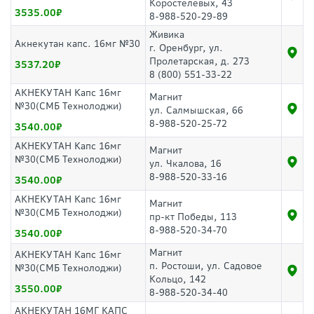
Коростелевых, 43
3535.00
8-988-520-29-89
Живика
Акнекутан капс. 16мг №30
г. Оренбург, ул.
Пролетарская, д. 273
3537.20
8 (800) 551-33-22
АКНЕКУТАН Капс 16мг
Магнит
№30(СМБ Технолоджи)
ул. Салмышская, 66
8-988-520-25-72
3540.00
АКНЕКУТАН Капс 16мг
Магнит
№30(СМБ Технолоджи)
ул. Чкалова, 16
8-988-520-33-16
3540.00
АКНЕКУТАН Капс 16мг
Магнит
№30(СМБ Технолоджи)
пр-кт Победы, 113
8-988-520-34-70
3540.00
Магнит
АКНЕКУТАН Капс 16мг
п. Ростоши, ул. Садовое
№30(СМБ Технолоджи)
Кольцо, 142
3550.00
8-988-520-34-40
АКНЕКУТАН 16МГ КАПС