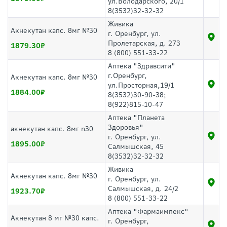
ул.Володарского, 20/1
8(3532)32-32-32
Живика
Акнекутан капс. 8мг №30
г. Оренбург, ул.
Пролетарская, д. 273
1879.30
8 (800) 551-33-22
Аптека "Здравсити"
г.Оренбург,
Акнекутан капс. 8мг №30
ул.Просторная,19/1
1884.00
8(3532)30-90-38;
8(922)815-10-47
Аптека "Планета
Здоровья"
акнекутан капс. 8мг n30
г. Оренбург, ул.
1895.00
Салмышская, 45
8(3532)32-32-32
Живика
Акнекутан капс. 8мг №30
г. Оренбург, ул.
Салмышская, д. 24/2
1923.70
8 (800) 551-33-22
Аптека "Фармаимпекс"
Акнекутан 8 мг №30 капс.
г. Оренбург,