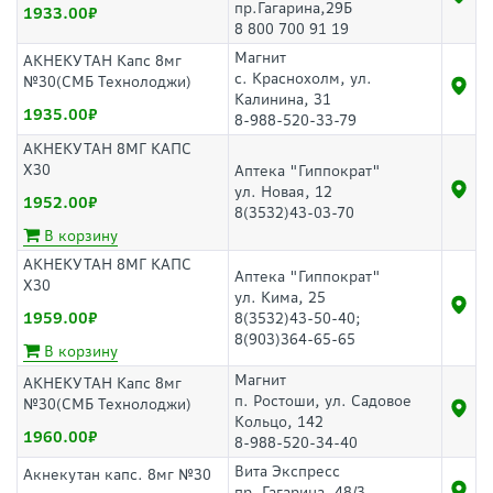
пр.Гагарина,29Б
1933.00
8 800 700 91 19
Магнит
АКНЕКУТАН Капс 8мг
с. Краснохолм, ул.
№30(СМБ Технолоджи)
Калинина, 31
1935.00
8-988-520-33-79
АКНЕКУТАН 8МГ КАПС
Х30
Аптека "Гиппократ"
ул. Новая, 12
1952.00
8(3532)43-03-70
В корзину
АКНЕКУТАН 8МГ КАПС
Аптека "Гиппократ"
Х30
ул. Кима, 25
1959.00
8(3532)43-50-40;
8(903)364-65-65
В корзину
Магнит
АКНЕКУТАН Капс 8мг
п. Ростоши, ул. Садовое
№30(СМБ Технолоджи)
Кольцо, 142
1960.00
8-988-520-34-40
Вита Экспресс
Акнекутан капс. 8мг №30
пр. Гагарина, 48/3