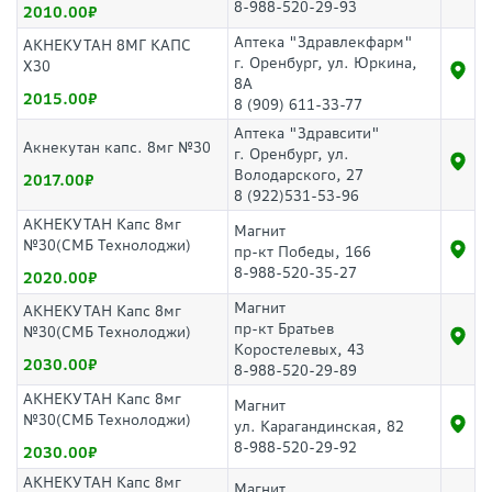
8-988-520-29-93
2010.00
Аптека "Здравлекфарм"
АКНЕКУТАН 8МГ КАПС
г. Оренбург, ул. Юркина,
Х30
8А
2015.00
8 (909) 611-33-77
Аптека "Здравсити"
Акнекутан капс. 8мг №30
г. Оренбург, ул.
Володарского, 27
2017.00
8 (922)531-53-96
АКНЕКУТАН Капс 8мг
Магнит
№30(СМБ Технолоджи)
пр-кт Победы, 166
8-988-520-35-27
2020.00
Магнит
АКНЕКУТАН Капс 8мг
пр-кт Братьев
№30(СМБ Технолоджи)
Коростелевых, 43
2030.00
8-988-520-29-89
АКНЕКУТАН Капс 8мг
Магнит
№30(СМБ Технолоджи)
ул. Карагандинская, 82
8-988-520-29-92
2030.00
АКНЕКУТАН Капс 8мг
Магнит