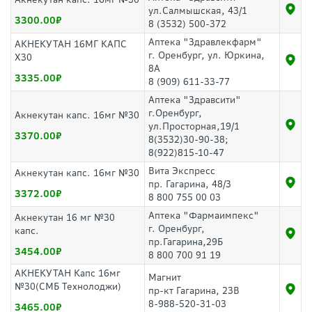
ул.Салмышская, 43/1
3300.00
8 (3532) 500-372
Аптека "Здравлекфарм"
АКНЕКУТАН 16МГ КАПС
г. Оренбург, ул. Юркина,
Х30
8А
3335.00
8 (909) 611-33-77
Аптека "Здравсити"
г.Оренбург,
Акнекутан капс. 16мг №30
ул.Просторная,19/1
3370.00
8(3532)30-90-38;
8(922)815-10-47
Вита Экспресс
Акнекутан капс. 16мг №30
пр. Гагарина, 48/3
3372.00
8 800 755 00 03
Аптека "Фармаимпекс"
Акнекутан 16 мг №30
г. Оренбург,
капс.
пр.Гагарина,29Б
3454.00
8 800 700 91 19
АКНЕКУТАН Капс 16мг
Магнит
№30(СМБ Технолоджи)
пр-кт Гагарина, 23В
8-988-520-31-03
3465.00