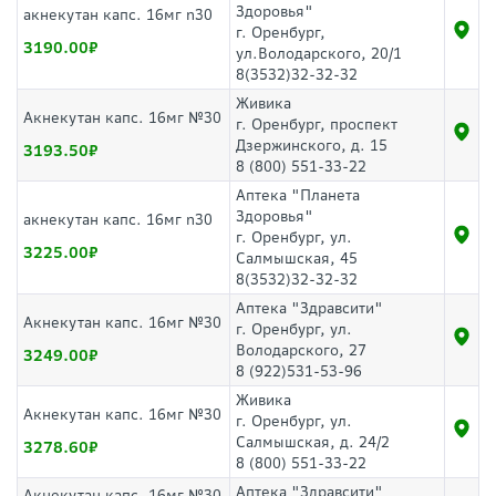
Здоровья"
акнекутан капс. 16мг n30
г. Оренбург,
3190.00
ул.Володарского, 20/1
8(3532)32-32-32
Живика
Акнекутан капс. 16мг №30
г. Оренбург, проспект
Дзержинского, д. 15
3193.50
8 (800) 551-33-22
Аптека "Планета
Здоровья"
акнекутан капс. 16мг n30
г. Оренбург, ул.
3225.00
Салмышская, 45
8(3532)32-32-32
Аптека "Здравсити"
Акнекутан капс. 16мг №30
г. Оренбург, ул.
Володарского, 27
3249.00
8 (922)531-53-96
Живика
Акнекутан капс. 16мг №30
г. Оренбург, ул.
Салмышская, д. 24/2
3278.60
8 (800) 551-33-22
Аптека "Здравсити"
Акнекутан капс. 16мг №30