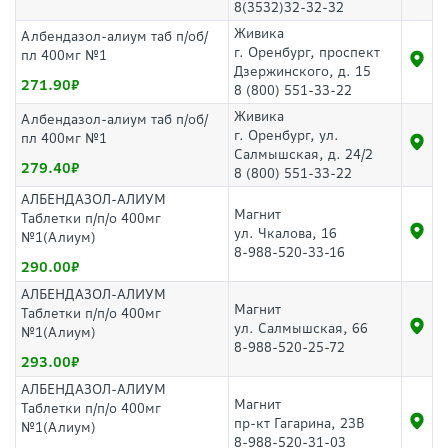
8(3532)32-32-32
Живика
Албендазол-алиум таб п/об/
г. Оренбург, проспект
пл 400мг №1
Дзержинского, д. 15
271.90
8 (800) 551-33-22
Живика
Албендазол-алиум таб п/об/
г. Оренбург, ул.
пл 400мг №1
Салмышская, д. 24/2
279.40
8 (800) 551-33-22
АЛБЕНДАЗОЛ-АЛИУМ
Магнит
Таблетки п/п/о 400мг
ул. Чкалова, 16
№1(Алиум)
8-988-520-33-16
290.00
АЛБЕНДАЗОЛ-АЛИУМ
Магнит
Таблетки п/п/о 400мг
ул. Салмышская, 66
№1(Алиум)
8-988-520-25-72
293.00
АЛБЕНДАЗОЛ-АЛИУМ
Магнит
Таблетки п/п/о 400мг
пр-кт Гагарина, 23В
№1(Алиум)
8-988-520-31-03