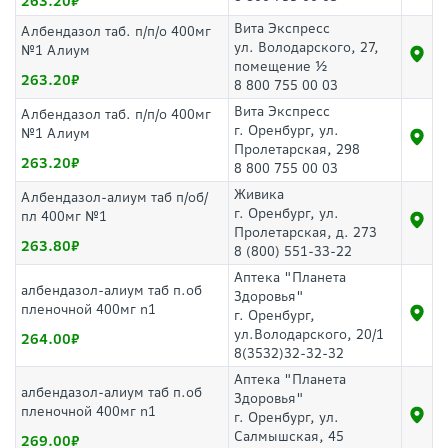
263.20
Вита Экспресс
Албендазол таб. п/п/о 400мг
ул. Володарского, 27,
№1 Алиум
помещение ½
263.20
8 800 755 00 03
Вита Экспресс
Албендазол таб. п/п/о 400мг
г. Оренбург, ул.
№1 Алиум
Пролетарская, 298
263.20
8 800 755 00 03
Живика
Албендазол-алиум таб п/об/
г. Оренбург, ул.
пл 400мг №1
Пролетарская, д. 273
263.80
8 (800) 551-33-22
Аптека "Планета
албендазол-алиум таб п.об
Здоровья"
пленочной 400мг n1
г. Оренбург,
ул.Володарского, 20/1
264.00
8(3532)32-32-32
Аптека "Планета
албендазол-алиум таб п.об
Здоровья"
пленочной 400мг n1
г. Оренбург, ул.
Салмышская, 45
269.00