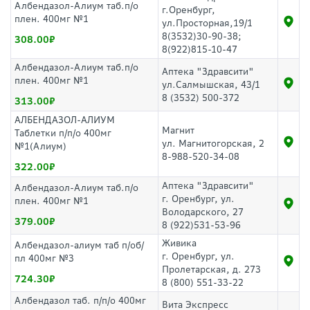
Албендазол-Алиум таб.п/о
г.Оренбург,
плен. 400мг №1
ул.Просторная,19/1
8(3532)30-90-38;
308.00
8(922)815-10-47
Албендазол-Алиум таб.п/о
Аптека "Здравсити"
плен. 400мг №1
ул.Салмышская, 43/1
8 (3532) 500-372
313.00
АЛБЕНДАЗОЛ-АЛИУМ
Магнит
Таблетки п/п/о 400мг
ул. Магнитогорская, 2
№1(Алиум)
8-988-520-34-08
322.00
Аптека "Здравсити"
Албендазол-Алиум таб.п/о
г. Оренбург, ул.
плен. 400мг №1
Володарского, 27
379.00
8 (922)531-53-96
Живика
Албендазол-алиум таб п/об/
г. Оренбург, ул.
пл 400мг №3
Пролетарская, д. 273
724.30
8 (800) 551-33-22
Албендазол таб. п/п/о 400мг
Вита Экспресс