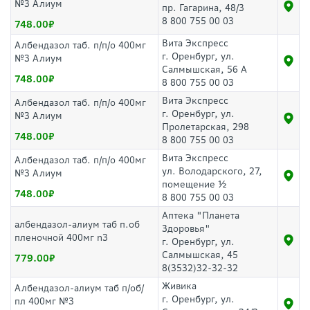
№3 Алиум
пр. Гагарина, 48/3
8 800 755 00 03
748.00
Вита Экспресс
Албендазол таб. п/п/о 400мг
г. Оренбург, ул.
№3 Алиум
Салмышская, 56 А
748.00
8 800 755 00 03
Вита Экспресс
Албендазол таб. п/п/о 400мг
г. Оренбург, ул.
№3 Алиум
Пролетарская, 298
748.00
8 800 755 00 03
Вита Экспресс
Албендазол таб. п/п/о 400мг
ул. Володарского, 27,
№3 Алиум
помещение ½
748.00
8 800 755 00 03
Аптека "Планета
албендазол-алиум таб п.об
Здоровья"
пленочной 400мг n3
г. Оренбург, ул.
Салмышская, 45
779.00
8(3532)32-32-32
Живика
Албендазол-алиум таб п/об/
г. Оренбург, ул.
пл 400мг №3