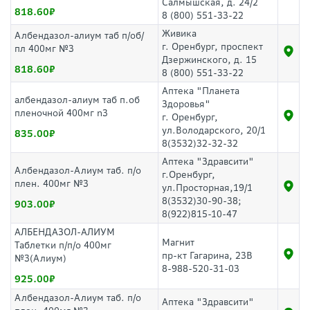
Салмышская, д. 24/2
818.60
8 (800) 551-33-22
Живика
Албендазол-алиум таб п/об/
г. Оренбург, проспект
пл 400мг №3
Дзержинского, д. 15
818.60
8 (800) 551-33-22
Аптека "Планета
албендазол-алиум таб п.об
Здоровья"
пленочной 400мг n3
г. Оренбург,
ул.Володарского, 20/1
835.00
8(3532)32-32-32
Аптека "Здравсити"
Албендазол-Алиум таб. п/о
г.Оренбург,
плен. 400мг №3
ул.Просторная,19/1
8(3532)30-90-38;
903.00
8(922)815-10-47
АЛБЕНДАЗОЛ-АЛИУМ
Магнит
Таблетки п/п/о 400мг
пр-кт Гагарина, 23В
№3(Алиум)
8-988-520-31-03
925.00
Албендазол-Алиум таб. п/о
Аптека "Здравсити"