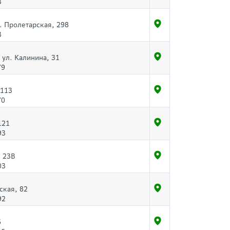
3
л. Пролетарская, 298
3
 ул. Калинина, 31
79
 113
70
121
93
, 23В
03
ская, 82
92
6