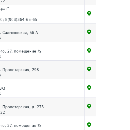
-22
крат"
0; 8(903)364-65-65
л. Салмышская, 56 А
3
ого, 27, помещение ½
3
л. Пролетарская, 298
3
8/3
3
л. Пролетарская, д. 273
-22
ого, 27, помещение ½