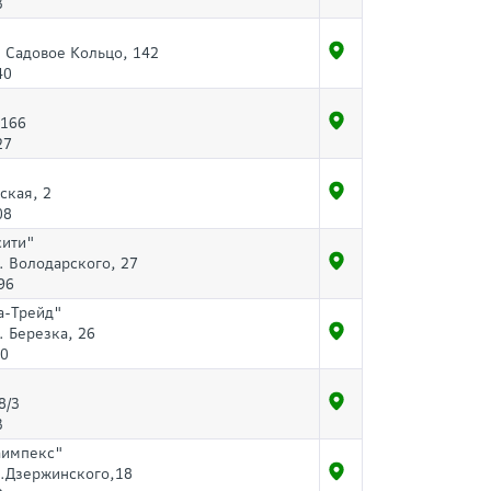
3
. Садовое Кольцо, 142
40
 166
27
ская, 2
08
сити"
л. Володарского, 27
96
а-Трейд"
. Березка, 26
80
8/3
3
аимпекс"
р.Дзержинского,18