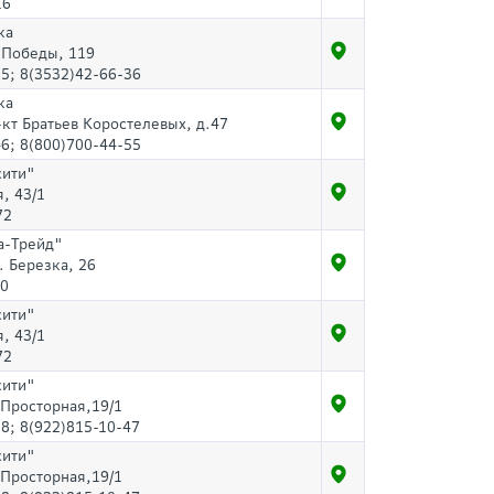
16
ка
.Победы, 119
5; 8(3532)42-66-36
ка
-кт Братьев Коростелевых, д.47
6; 8(800)700-44-55
сити"
, 43/1
72
а-Трейд"
. Березка, 26
80
сити"
, 43/1
72
сити"
.Просторная,19/1
8; 8(922)815-10-47
сити"
.Просторная,19/1