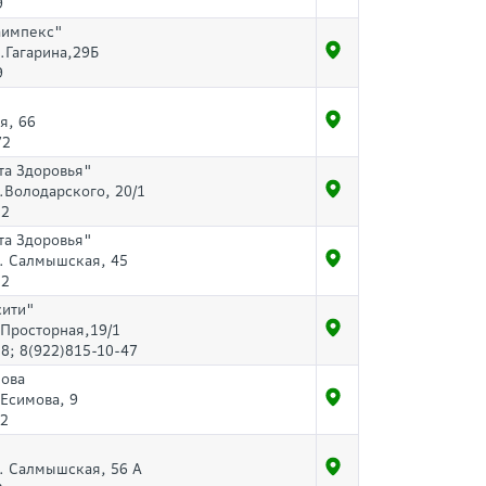
9
аимпекс"
р.Гагарина,29Б
9
я, 66
72
та Здоровья"
л.Володарского, 20/1
32
та Здоровья"
л. Салмышская, 45
32
сити"
.Просторная,19/1
8; 8(922)815-10-47
мова
.Есимова, 9
72
л. Салмышская, 56 А