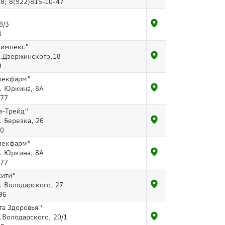
8; 8(922)815-10-47
8/3
3
аимпекс"
р.Дзержинского,18
9
лекфарм"
л. Юркина, 8А
-77
а-Трейд"
. Березка, 26
80
лекфарм"
л. Юркина, 8А
-77
сити"
л. Володарского, 27
96
та Здоровья"
л.Володарского, 20/1