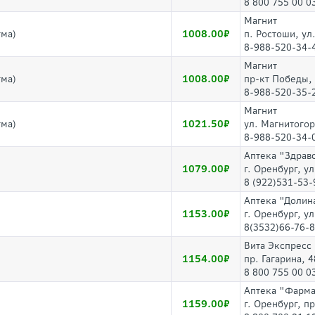
8 800 755 00 0
Магнит
1008.00
ма)
п. Ростоши, ул
8-988-520-34-
Магнит
1008.00
ма)
пр-кт Победы,
8-988-520-35-
Магнит
1021.50
ма)
ул. Магнитогор
8-988-520-34-
Аптека "Здрав
1079.00
г. Оренбург, у
8 (922)531-53-
Аптека "Долин
1153.00
г. Оренбург, ул
8(3532)66-76-
Вита Экспресс
1154.00
пр. Гагарина, 4
8 800 755 00 0
Аптека "Фарм
1159.00
г. Оренбург, п