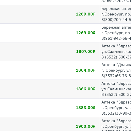
8-988-520-33-
Бережная апте
1269.00
г.Оренбург, пр
8(800)700-44-5
Бережная апте
1269.00
г.Оренбург, пр
8(961)942-66-4
Аптека "Здрав
1807.00
ул.Салмышская
8 (3532) 500-3
Аптека "Долин
1864.00
г. Оренбург, ул
8(3532)66-76-
Аптека "Здрав
1866.00
ул.Салмышская
8 (3532) 500-3
Аптека "Здрав
1883.00
г.Оренбург, ул
8(3532)30-90-3
Аптека "Здрав
1900.00
г.Оренбург, ул