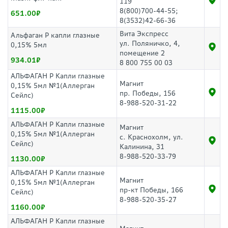
119
8(800)700-44-55;
651.00
8(3532)42-66-36
Вита Экспресс
Альфаган Р капли глазные
ул. Поляничко, 4,
0,15% 5мл
помещение 2
934.01
8 800 755 00 03
АЛЬФАГАН Р Капли глазные
Магнит
0,15% 5мл №1(Аллерган
пр. Победы, 156
Сейлс)
8-988-520-31-22
1115.00
АЛЬФАГАН Р Капли глазные
Магнит
0,15% 5мл №1(Аллерган
с. Краснохолм, ул.
Сейлс)
Калинина, 31
8-988-520-33-79
1130.00
АЛЬФАГАН Р Капли глазные
Магнит
0,15% 5мл №1(Аллерган
пр-кт Победы, 166
Сейлс)
8-988-520-35-27
1160.00
АЛЬФАГАН Р Капли глазные