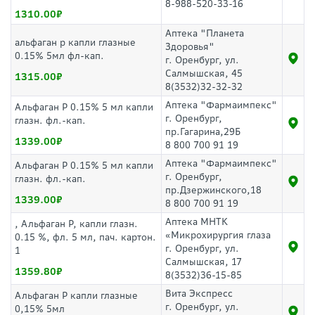
8-988-520-33-16
1310.00
Аптека "Планета
альфаган р капли глазные
Здоровья"
0.15% 5мл фл-кап.
г. Оренбург, ул.
Салмышская, 45
1315.00
8(3532)32-32-32
Аптека "Фармаимпекс"
Альфаган Р 0.15% 5 мл капли
г. Оренбург,
глазн. фл.-кап.
пр.Гагарина,29Б
1339.00
8 800 700 91 19
Аптека "Фармаимпекс"
Альфаган Р 0.15% 5 мл капли
г. Оренбург,
глазн. фл.-кап.
пр.Дзержинского,18
1339.00
8 800 700 91 19
Аптека МНТК
, Альфаган Р, капли глазн.
«Микрохирургия глаза
0.15 %, фл. 5 мл, пач. картон.
г. Оренбург, ул.
1
Салмышская, 17
1359.80
8(3532)36-15-85
Вита Экспресс
Альфаган Р капли глазные
г. Оренбург, ул.
0,15% 5мл