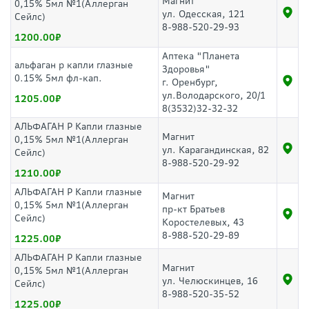
Магнит
0,15% 5мл №1(Аллерган
ул. Одесская, 121
Сейлс)
8-988-520-29-93
1200.00
Аптека "Планета
альфаган р капли глазные
Здоровья"
0.15% 5мл фл-кап.
г. Оренбург,
ул.Володарского, 20/1
1205.00
8(3532)32-32-32
АЛЬФАГАН Р Капли глазные
Магнит
0,15% 5мл №1(Аллерган
ул. Карагандинская, 82
Сейлс)
8-988-520-29-92
1210.00
АЛЬФАГАН Р Капли глазные
Магнит
0,15% 5мл №1(Аллерган
пр-кт Братьев
Сейлс)
Коростелевых, 43
8-988-520-29-89
1225.00
АЛЬФАГАН Р Капли глазные
Магнит
0,15% 5мл №1(Аллерган
ул. Челюскинцев, 16
Сейлс)
8-988-520-35-52
1225.00