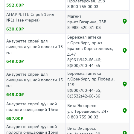
Пролетарская, 298
592.00
8 800 755 00 03
АНАУРЕТТЕ Спрей 15мл
Магнит
№1(Наве Фарма)
пр-кт Гагарина, 23В
8-988-520-31-03
630.00
Бережная аптека
Анауретте спрей для
г.Оренбург, пр-кт
очищения ушной полости 15
Братьев Коростелевых,
мл
д.47
8(961)942-66-46;
649.00
8(800)700-44-55
Бережная аптека
Анауретте спрей для
г.Оренбург, пр.Победы,
очищения ушной полости 15
119
мл
8(800)700-44-55;
649.00
8(3532)42-66-36
Анауретте спрей д/ушной
Вита Экспресс
полости очищающий 15мл
ул. Терешковой, 247
8 800 755 00 03
697.00
Анауретте спрей д/ушной
Вита Экспресс
полости очищающий 15мл