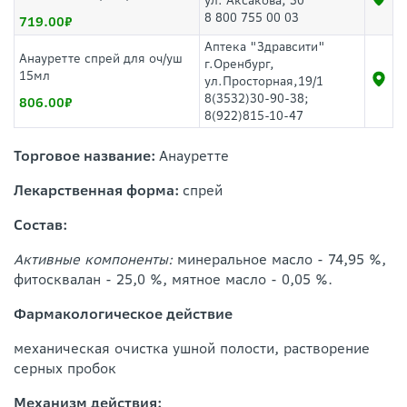
ул. Аксакова, 30
8 800 755 00 03
719.00
Аптека "Здравсити"
Анауретте спрей для оч/уш
г.Оренбург,
15мл
ул.Просторная,19/1
8(3532)30-90-38;
806.00
8(922)815-10-47
Торговое название:
Анауретте
Лекарственная форма:
спрей
Состав:
Активные компоненты:
минеральное масло - 74,95 %,
фитосквалан - 25,0 %, мятное масло - 0,05 %.
Фармакологическое действие
механическая очистка ушной полости, растворение
серных пробок
Механизм действия: