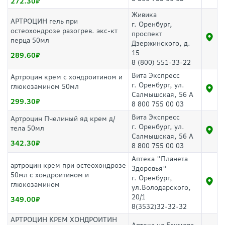
272.30
Живика
АРТРОЦИН гель при
г. Оренбург,
остеохондрозе разогрев. экс-кт
проспект
перца 50мл
Дзержинского, д.
15
289.60
8 (800) 551-33-22
Вита Экспресс
Артроцин крем с хондроитином и
г. Оренбург, ул.
глюкозамином 50мл
Салмышская, 56 А
299.30
8 800 755 00 03
Вита Экспресс
Артроцин Пчелиный яд крем д/
г. Оренбург, ул.
тела 50мл
Салмышская, 56 А
342.30
8 800 755 00 03
Аптека "Планета
артроцин крем при остеохондрозе
Здоровья"
50мл с хондроитином и
г. Оренбург,
глюкозамином
ул.Володарского,
20/1
349.00
8(3532)32-32-32
АРТРОЦИН КРЕМ ХОНДРОИТИН