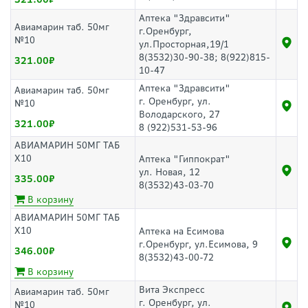
Аптека "Здравсити"
Авиамарин таб. 50мг
г.Оренбург,
№10
ул.Просторная,19/1
8(3532)30-90-38; 8(922)815-
321.00
10-47
Аптека "Здравсити"
Авиамарин таб. 50мг
г. Оренбург, ул.
№10
Володарского, 27
321.00
8 (922)531-53-96
АВИАМАРИН 50МГ ТАБ
Х10
Аптека "Гиппократ"
ул. Новая, 12
335.00
8(3532)43-03-70
В корзину
АВИАМАРИН 50МГ ТАБ
Х10
Аптека на Есимова
г.Оренбург, ул.Есимова, 9
346.00
8(3532)43-00-72
В корзину
Вита Экспресс
Авиамарин таб. 50мг
г. Оренбург, ул.
№10