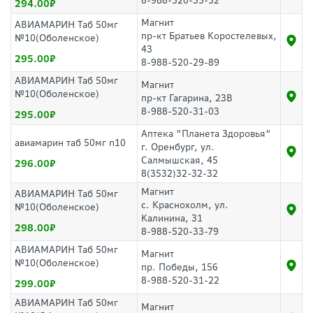
8-988-520-35-52
294.00
Магнит
АВИАМАРИН Таб 50мг
пр-кт Братьев Коростелевых,
№10(Оболенское)
43
295.00
8-988-520-29-89
АВИАМАРИН Таб 50мг
Магнит
№10(Оболенское)
пр-кт Гагарина, 23В
8-988-520-31-03
295.00
Аптека "Планета Здоровья"
авиамарин таб 50мг n10
г. Оренбург, ул.
Салмышская, 45
296.00
8(3532)32-32-32
Магнит
АВИАМАРИН Таб 50мг
с. Краснохолм, ул.
№10(Оболенское)
Калинина, 31
298.00
8-988-520-33-79
АВИАМАРИН Таб 50мг
Магнит
№10(Оболенское)
пр. Победы, 156
8-988-520-31-22
299.00
АВИАМАРИН Таб 50мг
Магнит