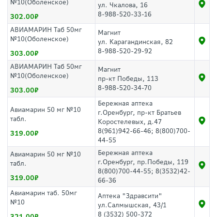
№10(Оболенское)
ул. Чкалова, 16
8-988-520-33-16
302.00
АВИАМАРИН Таб 50мг
Магнит
№10(Оболенское)
ул. Карагандинская, 82
8-988-520-29-92
303.00
АВИАМАРИН Таб 50мг
Магнит
№10(Оболенское)
пр-кт Победы, 113
8-988-520-34-70
303.00
Бережная аптека
Авиамарин 50 мг №10
г.Оренбург, пр-кт Братьев
табл.
Коростелевых, д.47
8(961)942-66-46; 8(800)700-
319.00
44-55
Бережная аптека
Авиамарин 50 мг №10
г.Оренбург, пр.Победы, 119
табл.
8(800)700-44-55; 8(3532)42-
319.00
66-36
Авиамарин таб. 50мг
Аптека "Здравсити"
№10
ул.Салмышская, 43/1
8 (3532) 500-372
321.00