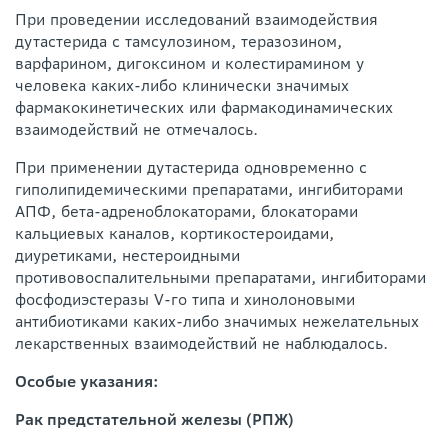
При проведении исследований взаимодействия
дутастерида с тамсулозином, теразозином,
варфарином, дигоксином и колестирамином у
человека каких-либо клинически значимых
фармакокинетических или фармакодинамических
взаимодействий не отмечалось.
При применении дутастерида одновременно с
гиполипидемическими препаратами, ингибиторами
АПФ, бета-адреноблокаторами, блокаторами
кальциевых каналов, кортикостероидами,
диуретиками, нестероидными
противовоспалительными препаратами, ингибиторами
фосфодиэстеразы V-го типа и хинолоновыми
антибиотиками каких-либо значимых нежелательных
лекарственных взаимодействий не наблюдалось.
Особые указания:
Рак предстательной железы (РПЖ)