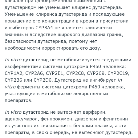
каналов при одновременном применении с
дутастеридом не уменьшает клиренс дутастерида.
Уменьшение клиренса дутастерида и последующее
повышение его концентрации в крови в присутствии
ингибиторов CYP3A4 не является клинически
значимым вследствие широкого диапазона границ
безопасности дутастерида, поэтому нет
необходимости корректировать его дозу.
In vitro
дутастерид не метаболизируется следующими
изоферментами системы цитохрома Р450 человека:
CYP1A2, CYP2A6, CYP2E1, CYP2C8, CYP2C9, CYP2C19,
CYP2B6 или CYP2D6. Дутастерид не ингибирует
in
vitro
ферменты системы цитохрома Р450 человека,
участвующие в метаболизме лекарственных
препаратов.
In vitro
дутастерид не вытесняет варфарин,
аценокумарол, фенпрокумон, диазепам и фенитонин
из участков их связывания с белками плазмы, а эти
препараты, в свою очередь, не вытесняют дутастерид.