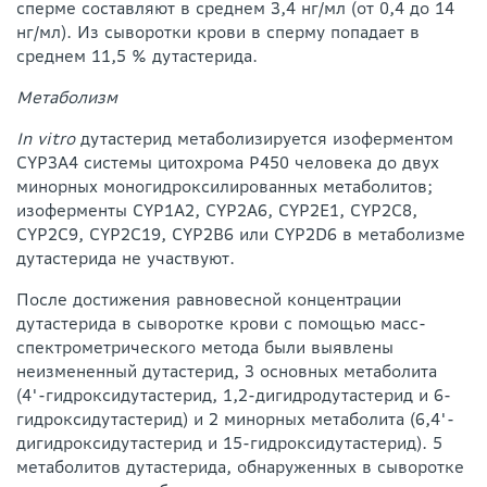
сперме составляют в среднем 3,4 нг/мл (от 0,4 до 14
нг/мл). Из сыворотки крови в сперму попадает в
среднем 11,5 % дутастерида.
Метаболизм
In vitro
дутастерид метаболизируется изоферментом
CYP3A4 системы цитохрома Р450 человека до двух
минорных моногидроксилированных метаболитов;
изоферменты CYP1A2, CYP2A6, CYP2E1, CYP2C8,
CYP2C9, CYP2C19, CYP2B6 или CYP2D6 в метаболизме
дутастерида не участвуют.
После достижения равновесной концентрации
дутастерида в сыворотке крови с помощью масс-
спектрометрического метода были выявлены
неизмененный дутастерид, 3 основных метаболита
(4'-гидроксидутастерид, 1,2-дигидродутастерид и 6-
гидроксидутастерид) и 2 минорных метаболита (6,4'-
дигидроксидутастерид и 15-гидроксидутастерид). 5
метаболитов дутастерида, обнаруженных в сыворотке