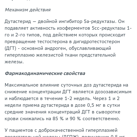
Механизм действия
Дутастерид — двойной ингибитор 5а-редуктазы. Он
подавляет активность изоферментов 5сс-редуктазы 1-
го и 2-го типов, под действием которых происходит
превращение тестостерона в дигидротестостерон
(ДГТ) - основной андроген, обуславливающий
гиперплазию железистой ткани предстательной
железы.
Фармакодинамические свойства
Максимальное влияние суточных доз дутастерида на
снижение концентрации ДГТ является дозозависимым
и наблюдается в течение 1-2 недель. Через 1 и 2
недели приема дутастерида в дозе 0,5 мг в сутки
средние значения концентраций ДГТ в сыворотке
крови снижались на 85 % и 90 % соответственно.
У пациентов с доброкачественной гиперплазией
предстательной железы (ДГПЖ), получавших 0,5 мг