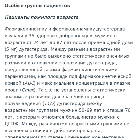
Особые группы пациентов
Пациенты пожилого возраста
Фармакокинетику и фармакодинамику дутастерида
изучали у 36 здоровых добровольцев-мужчин в
возрасте от 24 лет до 87 лет после приема одной дозы
(5 мг) дутастерида. Между разными возрастными
группами не было выявлено статистически значимых
различий в отношении экспозиции дутастерида,
представленной такими фармакокинетическими
параметрами, как площадь под фармакокинетической
кривой (
AUC
) и максимальная концентрация в плазме
крови (
Сmах
). Также не установлены статистически
значимые различия для значений периода
полувыведения (
Т1/2
) дутастерида между
возрастными группами мужчин 50-69 лет и старше 70
лет, к которым относится большинство мужчин с
ДГПЖ. Между различными возрастными группами не
выявлены отличия в действии препарата,
определяемом по степени снижения концентрации