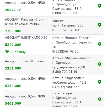
Аводарт капс. 0,5мг №30
г. Оренбург, ул.
Салмышская, 56 А
2687.00
8 800 755 00 03
АВОДАРТ Капсулы 0,5мг
Магнит
№30(ГлаксоСмитКляйн)
пр-кт Гагарина, 23В
8-988-520-31-03
2790.00
АВОДАРТ 0.5МГ КАПС Х90
Аптека "Долина-Трейд"
г. Оренбург, ул. Березка,
5249.00
26
8(3532)66-76-80
В корзину
Аптека "Фармаимпекс"
Аводарт 0.5 мг №90 капс.
г. Оренбург,
пр.Дзержинского,18
5251.00
8 800 700 91 19
Аптека "Здравсити"
Аводарт капс. 0,5мг №90
ул.Салмышская, 43/1
5284.00
8 (3532) 500-372
Вита Экспресс
Аводарт капс. 0,5мг №90
г. Оренбург, ул.
Салмышская, 56 А
5461.00
8 800 755 00 03