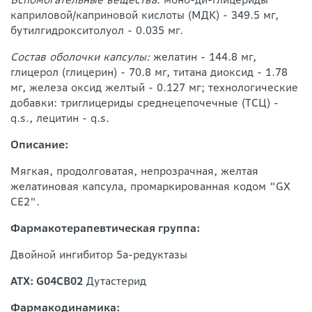
каприловой/каприновой кислоты (МДК) - 349.5 мг,
бутилгидрокситолуол - 0.035 мг.
Состав оболочки капсулы:
желатин - 144.8 мг,
глицерол (глицерин) - 70.8 мг, титана диоксид - 1.78
мг, железа оксид желтый - 0.127 мг; технологические
добавки: триглицериды среднецепочечные (ТСЦ) -
q.s., лецитин - q.s.
Описание:
Мягкая, продолговатая, непрозрачная, желтая
желатиновая капсула, промаркированная кодом "GX
СЕ2".
Фармакотерапевтическая группа:
Двойной ингибитор 5а-редуктазы
АТХ: G04CB02
Дутастерид
Фармакодинамика: