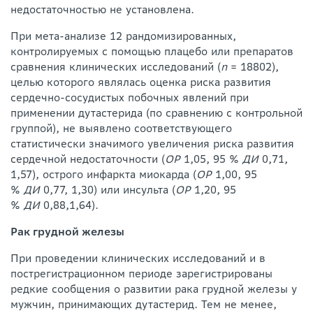
недостаточностью не установлена.
При мета-анализе 12 рандомизированных,
контролируемых с помощью плацебо или препаратов
сравнения клинических исследований (
n
= 18802),
целью которого являлась оценка риска развития
сердечно-сосудистых побочных явлений при
применении дутастерида (по сравнению с контрольной
группой), не выявлено соответствующего
статистически значимого увеличения риска развития
сердечной недостаточности (
ОР
1,05, 95 %
ДИ
0,71,
1,57), острого инфаркта миокарда (
ОР
1,00, 95
%
ДИ
0,77, 1,30) или инсульта (
ОР
1,20, 95
%
ДИ
0,88,1,64).
Рак грудной железы
При проведении клинических исследований и в
пострегистрационном периоде зарегистрированы
редкие сообщения о развитии рака грудной железы у
мужчин, принимающих дутастерид. Тем не менее,