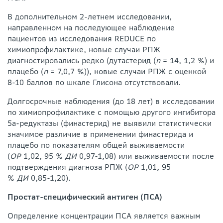
В дополнительном 2-летнем исследовании,
направленном на последующее наблюдение
пациентов из исследования REDUCE по
химиопрофилактике, новые случаи РПЖ
диагностировались редко (дутастерид (
n
= 14, 1,2 %) и
плацебо (
n
= 7,0,7 %)), новые случаи РПЖ с оценкой
8-10 баллов по шкале Глисона отсутствовали.
Долгосрочные наблюдения (до 18 лет) в исследовании
по химиопрофилактике с помощью другого ингибитора
5а-редуктазы (финастерид) не выявили статистически
значимое различие в применении финастерида и
плацебо по показателям общей выживаемости
(
ОР
1,02, 95 %
ДИ
0,97-1,08) или выживаемости после
подтверждения диагноза РПЖ (
ОР
1,01, 95
%
ДИ
0,85-1,20).
Простат-специфический антиген (ПСА)
Определение концентрации ПСА является важным