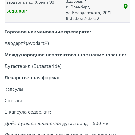
Здоровья"
аводарт капс. 0.5мг n90
г. Оренбург,
5810.00
ул.Володарского, 20/1
8(3532)32-32-32
Торговое наименование препарата:
Аводарт®(Avodart®)
Международное непатентованное наименование:
Дутастерид (Dutasteride)
Лекарственная форма:
капсулы
Состав:
1 капсула содержит:
Действующее вещество:
дутастерид - 500 мкг
Вспомогательные вещества
: моно-ди-глицериды