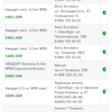
Вита Экспресс
Аводарт капс. 0,5мг №90
ул. Володарского, 27,
помещение ½
5461.00
8 800 755 00 03
Вита Экспресс
Аводарт капс. 0,5мг №90
г. Оренбург, ул.
Пролетарская, 298
5461.00
8 800 755 00 03
Вита Экспресс
Аводарт капс. 0,5мг №90
пр. Гагарина, 48/3
5485.00
8 800 755 00 03
АВОДАРТ Капсулы 0,5мг
Магнит
№90(ГлаксоСмитКляйн)
пр-кт Гагарина, 23В
8-988-520-31-03
5680.00
Бережная аптека
г.Оренбург, пр-кт Братьев
Аводарт 0.5 мг №90 капс.
Коростелевых, д.47
5699.00
8(961)942-66-46;
8(800)700-44-55
Аптека "Планета