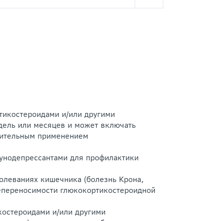
тикостероидами и/или другими
дель или месяцев и может включать
длительным применением
мунодепрессантами для профилактики
олеваниях кишечника (болезнь Крона,
непереносимости глюкокортикостероидной
костероидами и/или другими