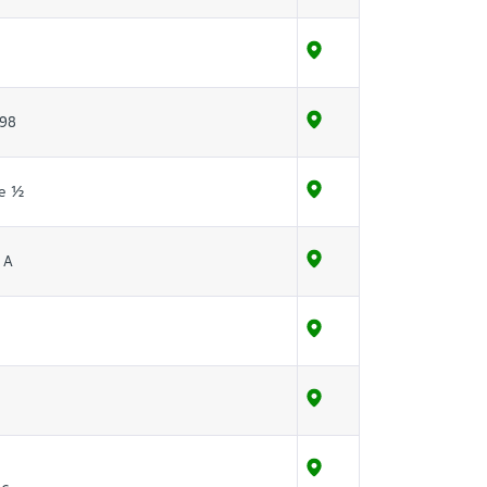
298
е ½
 А