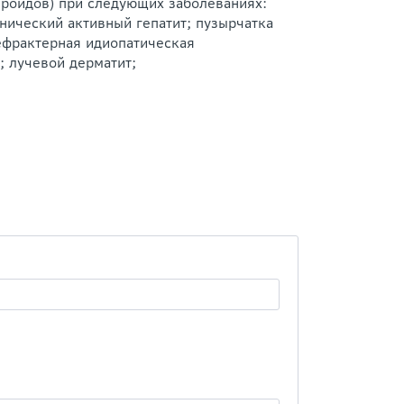
ероидов) при следующих заболеваниях:
нический активный гепатит; пузырчатка
ефрактерная идиопатическая
; лучевой дерматит;