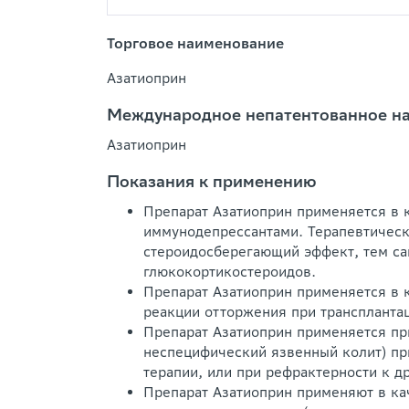
Торговое наименование
Азатиоприн
Международное непатентованное н
Азатиоприн
Показания к применению
Препарат Азатиоприн применяется в 
иммунодепрессантами. Терапевтическ
стероидосберегающий эффект, тем са
глюкокортикостероидов.
Препарат Азатиоприн применяется в 
реакции отторжения при трансплантац
Препарат Азатиоприн применяется пр
неспецифический язвенный колит) пр
терапии, или при рефрактерности к д
Препарат Азатиоприн применяют в ка