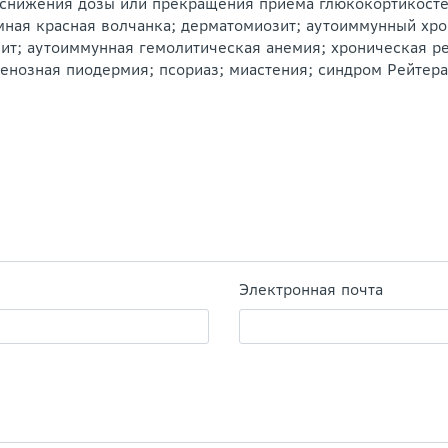
ю снижения дозы или прекращения приема глюкокортикост
мная красная волчанка; дерматомиозит; аутоиммунный хро
ит; аутоиммунная гемолитическая анемия; хроническая р
енозная пиодермия; псориаз; миастения; синдром Рейтера
Электронная почта