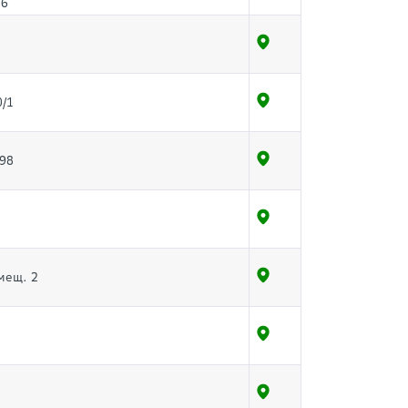
36
0/1
298
мещ. 2