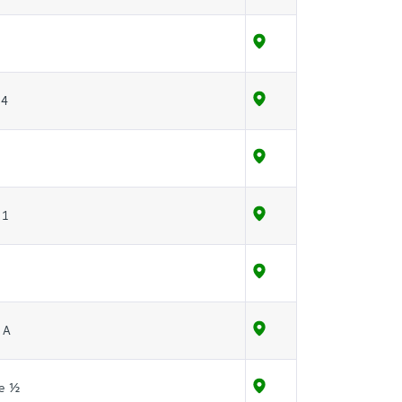
 4
 1
 А
е ½