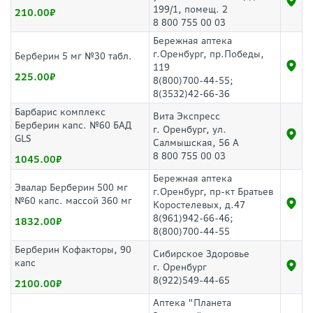
199/1, помещ. 2
210.00
8 800 755 00 03
Бережная аптека
г.Оренбург, пр.Победы,
Берберин 5 мг №30 табл.
119
225.00
8(800)700-44-55;
8(3532)42-66-36
Барбарис комплекс
Вита Экспресс
Берберин капс. №60 БАД
г. Оренбург, ул.
GLS
Салмышская, 56 А
8 800 755 00 03
1045.00
Бережная аптека
Эвалар Берберин 500 мг
г.Оренбург, пр-кт Братьев
№60 капс. массой 360 мг
Коростелевых, д.47
8(961)942-66-46;
1832.00
8(800)700-44-55
Берберин Кофакторы, 90
Сибирское Здоровье
капс
г. Оренбург
8(922)549-44-65
2100.00
Аптека "Планета