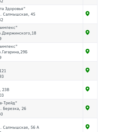
32
та Здоровья"
л. Салмышская, 45
32
аимпекс"
пр.Дзержинского,18
9
аимпекс"
р.Гагарина,29Б
9
121
93
, 23В
03
а-Трейд"
л. Березка, 26
80
л. Салмышская, 56 А