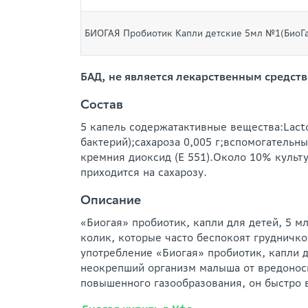
БИОГАЯ Пробиотик Капли детские 5мл №1(БиоГа
БАД, не является лекарственным средств
Состав
5 капель содержатактивные вещества:Lactob
бактерий);сахароза 0,005 г;вспомогатель
кремния диоксид (Е 551).Около 10% культу
приходится на сахарозу.
Описание
«Биогая» пробиотик, капли для детей, 5 
колик, которые часто беспокоят грудничко
употребление «Биогая» пробиотик, капли 
неокрепший организм малыша от вредоносн
повышенного газообразования, он быстро