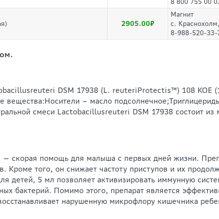
8 800 755 00 0
Магнит
2905.00
я)
с. Краснохолм,
8-988-520-33-
ом.
acillusreuteri DSM 17938 (L. reuteriProtectis™) 108 КОЕ
ные вещества:Носители – масло подсолнечное;Триглицери
ральной смеси Lactobacillusreuteri DSM 17938 состоит из
мл — скорая помощь для малыша с первых дней жизни. Пре
в. Кроме того, он снижает частоту приступов и их продол
для детей, 5 мл позволяет активизировать иммунную сист
ых бактерий. Помимо этого, препарат является эффектив
 восстанавливает нарушенную микрофлору кишечника ребе