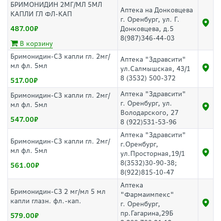
БРИМОНИДИН 2МГ/МЛ 5МЛ
Аптека на Донковцева
КАПЛИ ГЛ ФЛ-КАП
г. Оренбург, ул. Г.
487.00
Донковцева, д.5
8(987)346-44-03
В корзину
Бримонидин-СЗ капли гл. 2мг/
Аптека "Здравсити"
мл фл. 5мл
ул.Салмышская, 43/1
8 (3532) 500-372
517.00
Аптека "Здравсити"
Бримонидин-СЗ капли гл. 2мг/
г. Оренбург, ул.
мл фл. 5мл
Володарского, 27
547.00
8 (922)531-53-96
Аптека "Здравсити"
Бримонидин-СЗ капли гл. 2мг/
г.Оренбург,
мл фл. 5мл
ул.Просторная,19/1
8(3532)30-90-38;
561.00
8(922)815-10-47
Аптека
Бримонидин-СЗ 2 мг/мл 5 мл
"Фармаимпекс"
капли глазн. фл.-кап.
г. Оренбург,
пр.Гагарина,29Б
579.00