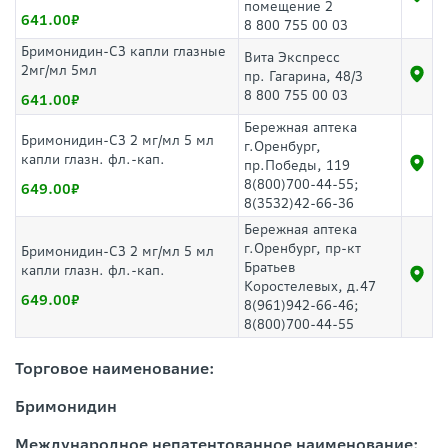
помещение 2
641.00
8 800 755 00 03
Бримонидин-СЗ капли глазные
Вита Экспресс
2мг/мл 5мл
пр. Гагарина, 48/3
8 800 755 00 03
641.00
Бережная аптека
Бримонидин-СЗ 2 мг/мл 5 мл
г.Оренбург,
капли глазн. фл.-кап.
пр.Победы, 119
8(800)700-44-55;
649.00
8(3532)42-66-36
Бережная аптека
г.Оренбург, пр-кт
Бримонидин-СЗ 2 мг/мл 5 мл
Братьев
капли глазн. фл.-кап.
Коростелевых, д.47
649.00
8(961)942-66-46;
8(800)700-44-55
Торговое наименование:
Бримонидин
Международное непатентованное наименование: