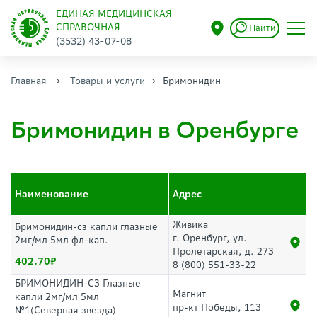
ЕДИНАЯ МЕДИЦИНСКАЯ
СПРАВОЧНАЯ
Найти
(3532) 43-07-08
Главная
Товары и услуги
Бримонидин
Бримонидин в Оренбурге
Наименование
Адрес
Живика
Бримонидин-сз капли глазные
г. Оренбург, ул.
2мг/мл 5мл фл-кап.
Пролетарская, д. 273
402.70
8 (800) 551-33-22
БРИМОНИДИН-СЗ Глазные
Магнит
капли 2мг/мл 5мл
пр-кт Победы, 113
№1(Северная звезда)