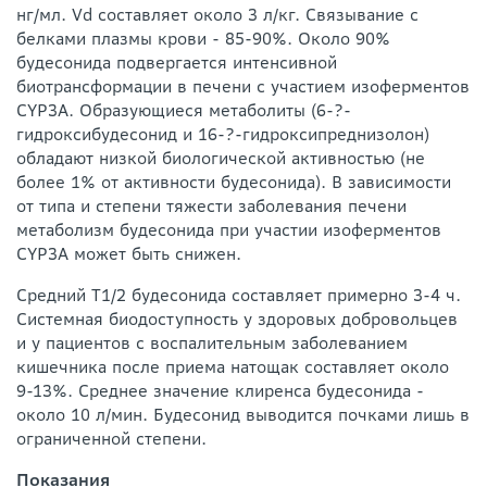
нг/мл. Vd составляет около 3 л/кг. Связывание с
белками плазмы крови - 85-90%. Около 90%
будесонида подвергается интенсивной
биотрансформации в печени с участием изоферментов
CYP3A. Образующиеся метаболиты (6-?-
гидроксибудесонид и 16-?-гидроксипреднизолон)
обладают низкой биологической активностью (не
более 1% от активности будесонида). В зависимости
от типа и степени тяжести заболевания печени
метаболизм будесонида при участии изоферментов
CYP3A может быть снижен.
Средний T1/2 будесонида составляет примерно 3-4 ч.
Системная биодоступность у здоровых добровольцев
и у пациентов с воспалительным заболеванием
кишечника после приема натощак составляет около
9-13%. Среднее значение клиренса будесонида -
около 10 л/мин. Будесонид выводится почками лишь в
ограниченной степени.
Показания