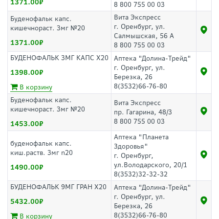
1371.00
8 800 755 00 03
Вита Экспресс
Буденофальк капс.
г. Оренбург, ул.
кишечнораст. 3мг №20
Салмышская, 56 А
1371.00
8 800 755 00 03
БУДЕНОФАЛЬК 3МГ КАПС Х20
Аптека "Долина-Трейд"
г. Оренбург, ул.
1398.00
Березка, 26
8(3532)66-76-80
В корзину
Буденофальк капс.
Вита Экспресс
кишечнораст. 3мг №20
пр. Гагарина, 48/3
8 800 755 00 03
1453.00
Аптека "Планета
буденофальк капс.
Здоровья"
киш.раств. 3мг n20
г. Оренбург,
ул.Володарского, 20/1
1490.00
8(3532)32-32-32
БУДЕНОФАЛЬК 9МГ ГРАН Х20
Аптека "Долина-Трейд"
г. Оренбург, ул.
5432.00
Березка, 26
8(3532)66-76-80
В корзину