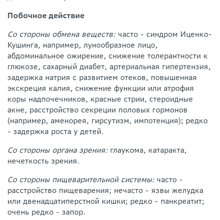
Побочное действие
Со стороны обмена веществ:
часто - синдром Иценко-
Кушинга, например, лунообразное лицо,
абдоминальное ожирение, снижение толерантности к
глюкозе, сахарный диабет, артериальная гипертензия,
задержка натрия с развитием отеков, повышенная
экскреция калия, снижение функции или атрофия
коры надпочечников, красные стрии, стероидные
акне, расстройство секреции половых гормонов
(например, аменорея, гирсутизм, импотенция); редко
- задержка роста у детей.
Со стороны органа зрения:
глаукома, катаракта,
нечеткость зрения.
Со стороны пищеварительной системы:
часто -
расстройство пищеварения; нечасто - язвы желудка
или двенадцатиперстной кишки; редко - панкреатит;
очень редко - запор.