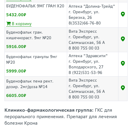
БУДЕНОФАЛЬК 9МГ ГРАН Х20
Аптека "Долина-Трейд"
г. Оренбург, ул.
5432.00
Березка, 26
8(3532)66-76-80
В корзину
Вита Экспресс
Буденофальк гран.
г. Оренбург, ул.
кишечнораст. 9мг №20
Салмышская, 56 А
5916.00
8 800 755 00 03
Аптека "Здравсити"
Буденофальк гранулы 9мг
г. Оренбург, ул.
№20
Володарского, 27
5999.00
8 (922)531-53-96
Вита Экспресс
Буденофальк пена рект.
г. Оренбург, ул.
дозир. 2мг/доза №14
Салмышская, 56 А
6605.00
8 800 755 00 03
Клинико-фармакологическая группа:
ГКС для
перорального применения. Препарат для лечения
болезни Крона