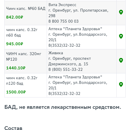
Вита Экспресс
Чинч капс. №60 БАД
г. Оренбург, ул. Пролетарская,
298
842.00
8 800 755 00 03
Аптека "Планета Здоровья"
чинч капс. 0.32г
г. Оренбург, ул.Володарского,
n60 бад
20/1
945.00
8(3532)32-32-32
Живика
ЧИНЧ капс. 320мг
г. Оренбург, проспект
№120
Дзержинского, д. 15
1440.10
8 (800) 551-33-22
Аптека "Планета Здоровья"
чинч капс. 0.32г
г. Оренбург, ул.Володарского,
n120 бад
20/1
1500.00
8(3532)32-32-32
БАД, не является лекарственным средством.
Состав