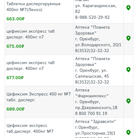
Таблетки диспергируемые
ул. Карагандинская,
400мг №7(Лекко)
82
8-988-520-29-92
663.00
Аптека "Планета
цефиксим экспресс таб
Здоровья"
дисперг. 400мг n7
г. Оренбург,
ул.Володарского, 20/1
675.00
8(3532)32-32-32
Аптека "Планета
цефиксим экспресс таб
Здоровья"
дисперг. 400мг n7
г. Оренбург, ул.
Салмышская, 45
677.00
8(3532)32-32-32
Аптека
Цефиксим Экспресс 400 мг №7
"Фармаимпекс"
табл. дисперг.
г. Оренбург,
пр.Дзержинского,18
689.00
8 800 700 91 19
Аптека "Здравсити"
Цефиксим экспресс
г.Оренбург,
таб.дисперг. 400мг №7
ул.Просторная,19/1