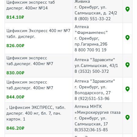
Живика
Цефиксим экспресс таб
г. Оренбург, ул.
дисперг. 400мг №14
Салмышская, д. 24/2
814.10
8 (800) 551-33-22
Аптека
Цефиксим Экспресс 400 мг №7
"Фармаимпекс"
табл. дисперг.
г. Оренбург,
пр.Гагарина,29Б
826.00
8 800 700 91 19
Цефиксим экспресс
Аптека "Здравсити"
таб.дисперг. 400мг №7
ул.Салмышская, 43/1
8 (3532) 500-372
830.00
Аптека "Здравсити"
Цефиксим экспресс
г. Оренбург, ул.
таб.дисперг. 400мг №7
Володарского, 27
844.00
8 (922)531-53-96
Аптека МНТК
, Цефиксим ЭКСПРЕСС, табл.
«Микрохирургия глаза
дисперг. 400 мг, бл. 7, пач.
г. Оренбург, ул.
картон. 1
Салмышская, 17
846.20
8(3532)36-15-85