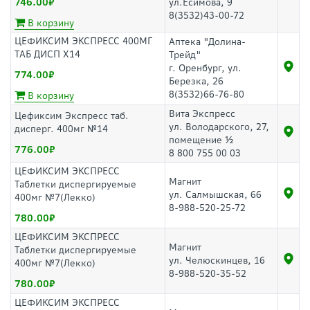
746.00
ул.Есимова, 9
8(3532)43-00-72
В корзину
ЦЕФИКСИМ ЭКСПРЕСС 400МГ
Аптека "Долина-
ТАБ ДИСП Х14
Трейд"
г. Оренбург, ул.
774.00
Березка, 26
8(3532)66-76-80
В корзину
Вита Экспресс
Цефиксим Экспресс таб.
ул. Володарского, 27,
дисперг. 400мг №14
помещение ½
776.00
8 800 755 00 03
ЦЕФИКСИМ ЭКСПРЕСС
Магнит
Таблетки диспергируемые
ул. Салмышская, 66
400мг №7(Лекко)
8-988-520-25-72
780.00
ЦЕФИКСИМ ЭКСПРЕСС
Магнит
Таблетки диспергируемые
ул. Челюскинцев, 16
400мг №7(Лекко)
8-988-520-35-52
780.00
ЦЕФИКСИМ ЭКСПРЕСС