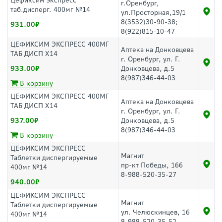
Цефиксим экспресс
г.Оренбург,
таб.дисперг. 400мг №14
ул.Просторная,19/1
8(3532)30-90-38;
931.00
8(922)815-10-47
ЦЕФИКСИМ ЭКСПРЕСС 400МГ
Аптека на Донковцева
ТАБ ДИСП Х14
г. Оренбург, ул. Г.
933.00
Донковцева, д.5
8(987)346-44-03
В корзину
ЦЕФИКСИМ ЭКСПРЕСС 400МГ
Аптека на Донковцева
ТАБ ДИСП Х14
г. Оренбург, ул. Г.
937.00
Донковцева, д.5
8(987)346-44-03
В корзину
ЦЕФИКСИМ ЭКСПРЕСС
Магнит
Таблетки диспергируемые
пр-кт Победы, 166
400мг №14
8-988-520-35-27
940.00
ЦЕФИКСИМ ЭКСПРЕСС
Магнит
Таблетки диспергируемые
ул. Челюскинцев, 16
400мг №14
8-988-520-35-52