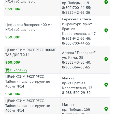
№14 таб.дисперг.
пр.Победы, 119
8(800)700-44-55;
959.00
8(3532)42-66-36
Бережная аптека
г.Оренбург, пр-кт
Цефиксим Экспресс 400 мг
Братьев
№14 таб.дисперг.
Коростелевых, д.47
959.00
8(961)942-66-46;
8(800)700-44-55
ЦЕФИКСИМ ЭКСПРЕСС 400МГ
Аптека "Гиппократ"
ТАБ ДИСП Х14
ул. Кима, 25
960.00
8(3532)43-50-40;
8(903)364-65-65
В корзину
ЦЕФИКСИМ ЭКСПРЕСС
Магнит
Таблетки диспергируемые
пр-кт Братьев
400мг №14
Коростелевых, 43
8-988-520-29-89
960.00
ЦЕФИКСИМ ЭКСПРЕСС
Магнит
Таблетки диспергируемые
пр. Победы, 156
400мг №14