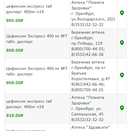
Аптека "Планета
цефиксим экспресс таб
Здоровья"
дисперг. 400мг n14
г. Оренбург,
ул.Володарского, 20/1
905.00
8(3532)32-32-32
Бережная аптека
Цефиксим Экспресс 400 мг №7
г.Оренбург,
табл. дисперг.
пр.Победы, 119
8(800)700-44-55;
909.00
8(3532)42-66-36
Бережная аптека
г.Оренбург, пр-кт
Цефиксим Экспресс 400 мг №7
Братьев
табл. дисперг.
Коростелевых, д.47
909.00
8(961)942-66-46;
8(800)700-44-55
Аптека "Планета
цефиксим экспресс таб
Здоровья"
дисперг. 400мг n14
г. Оренбург, ул.
Салмышская, 45
919.00
8(3532)32-32-32
Аптека "Здравсити"