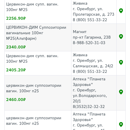
Живика
Цервикон-дим супп. вагин.
г. Оренбург, ул.
100мг №25
Пролетарская, д. 273
2256.90
8 (800) 551-33-22
ЦЕРВИКОН-ДИМ Суппозитории
Магнит
вагинальные 100мг
пр-кт Гагарина, 23В
№25(Альтфарм)
8-988-520-31-03
2340.00
Живика
Цервикон-дим супп. вагин.
г. Оренбург, ул.
100мг №25
Салмышская, д. 24/2
2405.20
8 (800) 551-33-22
Аптека "Планета
Здоровья"
цервикон-дим суппозитории
г. Оренбург,
вагин. 100мг n25
ул.Володарского,
2460.00
20/1
8(3532)32-32-32
Аптека "Планета
цервикон-дим суппозитории
Здоровья"
вагин. 100мг n25
г. Оренбург, ул.