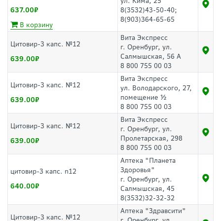
ул. Кима, 25
637.00
8(3532)43-50-40;
8(903)364-65-65
В корзину
Вита Экспресс
Цитовир-3 капс. №12
г. Оренбург, ул.
Салмышская, 56 А
639.00
8 800 755 00 03
Вита Экспресс
Цитовир-3 капс. №12
ул. Володарского, 27,
помещение ½
639.00
8 800 755 00 03
Вита Экспресс
Цитовир-3 капс. №12
г. Оренбург, ул.
Пролетарская, 298
639.00
8 800 755 00 03
Аптека "Планета
Здоровья"
цитовир-3 капс. n12
г. Оренбург, ул.
640.00
Салмышская, 45
8(3532)32-32-32
Аптека "Здравсити"
Цитовир-3 капс. №12
г. Оренбург, ул.