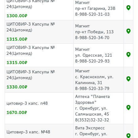
ЦИТОВИР-3 Капсулы №
Магнит
24(Цитомед)
пр-кт Гагарина, 23В
8-988-520-31-03
1300.00
ЦИТОВИР-3 Капсулы №
Магнит
24(Цитомед)
пр-кт Победы, 113
8-988-520-34-70
1315.00
ЦИТОВИР-3 Капсулы №
Магнит
24(Цитомед)
ул. Одесская, 121
8-988-520-29-93
1315.00
Магнит
ЦИТОВИР-3 Капсулы №
с. Краснохолм, ул.
24(Цитомед)
Калинина, 31
1330.00
8-988-520-33-79
Аптека "Планета
Здоровья"
цитовир-3 капс. n48
г. Оренбург, ул.
1670.00
Салмышская, 45
8(3532)32-32-32
Вита Экспресс
Цитовир-3 капс. №48
г. Оренбург, ул.