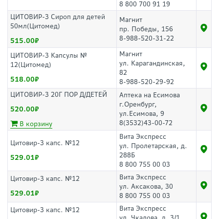
8 800 700 91 19
ЦИТОВИР-3 Сироп для детей
Магнит
50мл(Цитомед)
пр. Победы, 156
8-988-520-31-22
515.00
Магнит
ЦИТОВИР-3 Капсулы №
ул. Карагандинская,
12(Цитомед)
82
518.00
8-988-520-29-92
ЦИТОВИР-3 20Г ПОР Д/ДЕТЕЙ
Аптека на Есимова
г.Оренбург,
520.00
ул.Есимова, 9
8(3532)43-00-72
В корзину
Вита Экспресс
Цитовир-3 капс. №12
ул. Пролетарская, д.
288Б
529.01
8 800 755 00 03
Вита Экспресс
Цитовир-3 капс. №12
ул. Аксакова, 30
529.01
8 800 755 00 03
Вита Экспресс
Цитовир-3 капс. №12
ул. Чкалова, д. 3/1