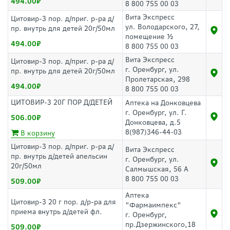
494.00
8 800 755 00 03
Вита Экспресс
Цитовир-3 пор. д/приг. р-ра д/
ул. Володарского, 27,
пр. внутрь для детей 20г/50мл
помещение ½
494.00
8 800 755 00 03
Вита Экспресс
Цитовир-3 пор. д/приг. р-ра д/
г. Оренбург, ул.
пр. внутрь для детей 20г/50мл
Пролетарская, 298
494.00
8 800 755 00 03
ЦИТОВИР-3 20Г ПОР Д/ДЕТЕЙ
Аптека на Донковцева
г. Оренбург, ул. Г.
506.00
Донковцева, д.5
8(987)346-44-03
В корзину
Цитовир-3 пор. д/приг. р-ра д/
Вита Экспресс
пр. внутрь д/детей апельсин
г. Оренбург, ул.
20г/50мл
Салмышская, 56 А
8 800 755 00 03
509.00
Аптека
Цитовир-3 20 г пор. д/р-ра для
"Фармаимпекс"
приема внутрь д/детей фл.
г. Оренбург,
пр.Дзержинского,18
509.00