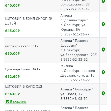
Володарского, 27
640.00
8 (922)531-53-96
Аптека
ЦИТОВИР-3 50МЛ СИРОП Д/
"Здравлекфарм"
ДЕТЕЙ
г. Оренбург, ул.
Юркина, 8А
645.00
8 (909) 611-33-77
Аптека "Планета
Здоровья"
цитовир-3 капс. n12
г. Оренбург,
650.00
ул.Володарского, 20/1
8(3532)32-32-32
Живика
Цитовир-3 капс. №12
г. Оренбург, проспект
Дзержинского, д. 15
652.60
8 (800) 551-33-22
ЦИТОВИР-3 КАПС Х12
Аптека "Гиппократ"
654.00
ул. Новая, 12
8(3532)43-03-70
В корзину
Аптека "Планета