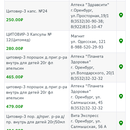
Аптека "Здравсити"
г.Оренбург,
Цитовир-3 капс. №24
ул.Просторная,19/1
250.00
8(3532)30-90-38;
8(922)815-10-47
ЦИТОВИР-3 Капсулы №
Магнит
12(Цитомед)
ул. Одесская, 121
8-988-520-29-93
280.00
Аптека "Планета
цитовир-3 порошок д.приг.р-ра
Здоровья"
внутрь для детей 20г фл
г. Оренбург,
апельсин
ул.Володарского, 20/1
465.00
8(3532)32-32-32
Аптека "Планета
цитовир-3 порошок д.приг.р-ра
Здоровья"
внутрь для детей 20г фл
г. Оренбург, ул.
апельсин
Салмышская, 45
479.00
8(3532)32-32-32
Вита Экспресс
Цитовир-3 пор. д/приг. р-ра д/
г. Оренбург, ул.
пр. внутрь для детей 20г/50мл
Салмышская, 56 А