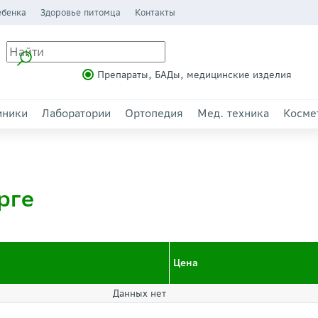
ебенка
Здоровье питомца
Контакты
Препараты, БАДы, медицинские изделия
иники
Лаборатории
Ортопедия
Мед. техника
Косме
рге
Цена
Данных нет