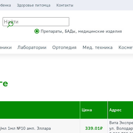
ебенка
Здоровье питомца
Контакты
Препараты, БАДы, медицинские изделия
иники
Лаборатории
Ортопедия
Мед. техника
Косме
ге
Цена
Адрес
Вита Экспр
339.01
мг/мл 1мл №10 амп. Эллара
ул. Волода