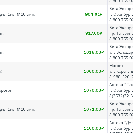
8 800 755 0
Вита Экспр
904.01
мг/мл 1мл №10 амп.
г. Оренбург
8 800 755 0
Вита Экспр
917.00
п.
пр. Гагарина
8 800 755 0
Вита Экспр
1016.00
п.
ул. Волода
8 800 755 0
Магнит
1060.00
н)
ул. Караган
8-988-520-
Аптека "Пл
1070.00
кроген
г. Оренбург
8(3532)32-
Вита Экспр
1071.00
мг/мл 1мл №10 амп.
пр. Гагарина
8 800 755 0
Аптека "До
1100.00
г. Оренбург