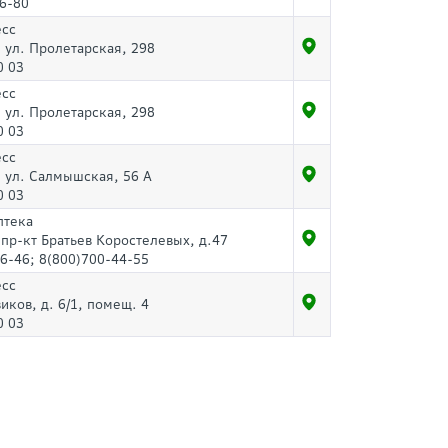
6-80
есс
, ул. Пролетарская, 298
0 03
есс
, ул. Пролетарская, 298
0 03
есс
, ул. Салмышская, 56 А
0 03
птека
 пр-кт Братьев Коростелевых, д.47
6-46; 8(800)700-44-55
есс
иков, д. 6/1, помещ. 4
0 03