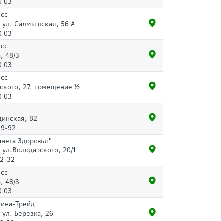
0 03
есс
, ул. Салмышская, 56 А
0 03
есс
, 48/3
0 03
есс
рского, 27, помещение ½
0 03
динская, 82
29-92
анета Здоровья"
, ул.Володарского, 20/1
32-32
есс
, 48/3
0 03
лина-Трейд"
, ул. Березка, 26