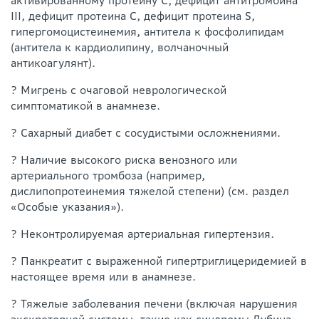
активированному протеину С, дефицит антитромбина
III, дефицит протеина С, дефицит протеина S,
гипергомоцистеинемия, антитела к фосфолипидам
(антитела к кардиолипину, волчаночный
антикоагулянт).
? Мигрень с очаговой неврологической
симптоматикой в анамнезе.
? Сахарный диабет с сосудистыми осложнениями.
? Наличие высокого риска венозного или
артериального тромбоза (например,
дислипопротеинемия тяжелой степени) (см. раздел
«Особые указания»).
? Неконтролируемая артериальная гипертензия.
? Панкреатит с выраженной гипертриглицеридемией в
настоящее время или в анамнезе.
? Тяжелые заболевания печени (включая нарушения