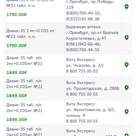
г.Оренбург, пр.Победы,
№21 табл. п.о.
119
8(800)700-44-55;
1790.00
8(3532)42-66-36
Бережная аптека
Диане-35 2 мг+0.035 мг
г.Оренбург, пр-кт Братьев
№21 табл. п.о.
Коростелевых, д.47
8(961)942-66-46;
1790.00
8(800)700-44-55
Диане-35 таб. п/о
Вита Экспресс
2мг+0,035мг №21
ул. Чкалова, д. 3/1
8 800 755 00 03
1849.00
Диане-35 таб. п/о
Вита Экспресс
2мг+0,035мг №21
ул. Пролетарская, д. 288Б
8 800 755 00 03
1849.00
Вита Экспресс
Диане-35 таб. п/о
ул. Фронтовиков, д. 6/1,
2мг+0,035мг №21
помещ. 4
1849.00
8 800 755 00 03
Диане-35 таб. п/о
Вита Экспресс
2мг+0,035мг №21