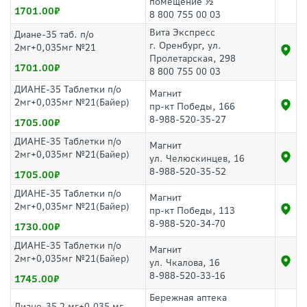
помещение ½
1701.00
8 800 755 00 03
Вита Экспресс
Диане-35 таб. п/о
г. Оренбург, ул.
2мг+0,035мг №21
Пролетарская, 298
1701.00
8 800 755 00 03
ДИАНЕ-35 Таблетки п/о
Магнит
2мг+0,035мг №21(Байер)
пр-кт Победы, 166
8-988-520-35-27
1705.00
ДИАНЕ-35 Таблетки п/о
Магнит
2мг+0,035мг №21(Байер)
ул. Челюскинцев, 16
8-988-520-35-52
1705.00
ДИАНЕ-35 Таблетки п/о
Магнит
2мг+0,035мг №21(Байер)
пр-кт Победы, 113
8-988-520-34-70
1730.00
ДИАНЕ-35 Таблетки п/о
Магнит
2мг+0,035мг №21(Байер)
ул. Чкалова, 16
8-988-520-33-16
1745.00
Бережная аптека
Диане-35 2 мг+0.035 мг