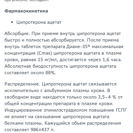
Фармакокинетика
Ципротерона ацетат
Абсорбция. При приеме внутрь ципротерона ацетат
быстро и полностью абсорбируется. После приема
внутрь таблеток препарата Диане-35® максимальная
концентрация (Cmax) ципротерона ацетата в плазме
крови, равная 15 нг/мл, достигается через 1,6 часа.
Абсолютная биодоступность ципротерона ацетата
составляет около 88%.
Распределение. Ципротерона ацетат связывается
исключительно с альбумином плазмы крови. В
свободном виде находится только около 3,5–4 % от
общей концентрации препарата в плазме крови.
Индуцированное этинилэстрадиолом повышение ГСПГ
не влияет на связывание ципротерона ацетата
белками плазмы. Кажущийся объем распределения
составляет 986±437 л.