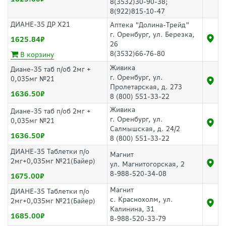
8(3532)30-90-38;
8(922)815-10-47
ДИАНЕ-35 ДР Х21
Аптека "Долина-Трейд"
г. Оренбург, ул. Березка,
1625.84
26
8(3532)66-76-80
В корзину
Живика
Диане-35 таб п/об 2мг +
г. Оренбург, ул.
0,035мг №21
Пролетарская, д. 273
1636.50
8 (800) 551-33-22
Живика
Диане-35 таб п/об 2мг +
г. Оренбург, ул.
0,035мг №21
Салмышская, д. 24/2
1636.50
8 (800) 551-33-22
ДИАНЕ-35 Таблетки п/о
Магнит
2мг+0,035мг №21(Байер)
ул. Магнитогорская, 2
8-988-520-34-08
1675.00
Магнит
ДИАНЕ-35 Таблетки п/о
с. Краснохолм, ул.
2мг+0,035мг №21(Байер)
Калинина, 31
1685.00
8-988-520-33-79