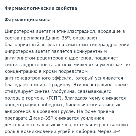
Фармакологические свойства
Фармакодинамика
Ципротерона ацетат и этинилэстрадиол, входящие в
состав препарата Диане-35®, оказывают
благоприятный эффект на симптомы гиперандрогении:
ципротерона ацетат является конкурентным
антагонистом рецепторов андрогенов, подавляет
синтез андрогенов в клетках-мишенях и уменьшает их
концентрацию в крови посредством
антигонадотропного эффекта, который усиливается
благодаря этинилэстрадиолу. Этинилэстрадиол также
стимулирует синтез глобулина, связывающего
половые гормоны (ГСПГ), благодаря чему снижается
концентрация свободных, биологически активных
андрогенов в кровяном русле. На фоне приема
препарата Диане-35® снижается усиленная
деятельность сальных желез, которая играет важную
роль в возникновении угрей и себореи. Через 3-4