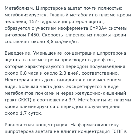
Метаболизм. Ципротерона ацетат почти полностью
метаболизируется. Главный метаболит в плазме крови
человека, 15?-гидроксиципротерон ацетат,
образуется с участием изофермента CYP3A4 системы
цитохром P450. Скорость клиренса из плазмы крови
составляет около 3,6 мл/мин/кг.
Выведение. Уменьшение концентрации ципротерона
ацетата в плазме крови происходит в две фазы,
которые характеризуются периодом полувыведения
около 0,8 часа и около 2,3 дней, соответственно.
Некоторая часть дозы выводится в неизмененном
виде. Большая часть дозы экскретируется в виде
метаболитов почками и через желудочно-кишечный
тракт (ЖКТ) в соотношении 3:7. Метаболиты из плазмы
крови элиминируются с периодом полувыведения
около 1,7 суток.
Равновесная концентрация. На фармакокинетику
ципротерона ацетата не влияет концентрация ГСПГ в