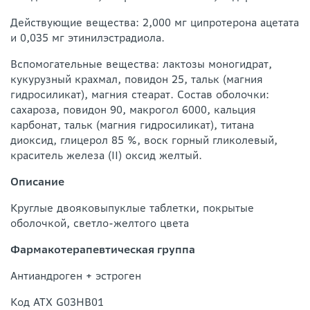
Действующие вещества: 2,000 мг ципротерона ацетата
и 0,035 мг этинилэстрадиола.
Вспомогательные вещества: лактозы моногидрат,
кукурузный крахмал, повидон 25, тальк (магния
гидросиликат), магния стеарат. Состав оболочки:
сахароза, повидон 90, макрогол 6000, кальция
карбонат, тальк (магния гидросиликат), титана
диоксид, глицерол 85 %, воск горный гликолевый,
краситель железа (II) оксид желтый.
Описание
Круглые двояковыпуклые таблетки, покрытые
оболочкой, светло-желтого цвета
Фармакотерапевтическая группа
Антиандроген + эстроген
Код АТХ G03HB01