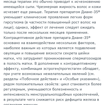
месяца терапии это обычно приводит к исчезновению
имеющейся сыпи. Чрезмерная жирность волос и кожи
исчезает еще раньше. Терапия препаратом Диане-35®
уменьшает клинические проявления легких форм
гирсутизма (в частности повышенный рост волос на
лице); однако, эффект от лечения следует ожидать
только после нескольких месяцев применения.
Контрацептивное действие препарата Диане-35®
основано на взаимодействии нескольких факторов,
наиболее важным из которых является подавление
овуляции и повышение вязкости секрета шейки
матки, что затрудняет проникновение сперматозоидов
в полость матки. В дополнение к контрацептивному
эффекту, комбинация эстроген/прогестаген обладает,
при учете возможных нежелательных явлений (см.
разделы «Побочное действие» и «Особые указания»),
рядом положительных свойств: цикл становится более
регулярным, уменьшаются болезненность и
интенсивность менструальноподобных кровотечений,
в результате чего снижается риск дефицита железа в
организме женщин.