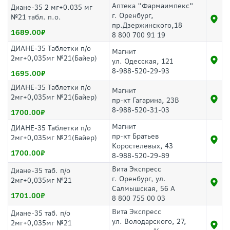
Аптека "Фармаимпекс"
Диане-35 2 мг+0.035 мг
г. Оренбург,
№21 табл. п.о.
пр.Дзержинского,18
1689.00
8 800 700 91 19
ДИАНЕ-35 Таблетки п/о
Магнит
2мг+0,035мг №21(Байер)
ул. Одесская, 121
8-988-520-29-93
1695.00
ДИАНЕ-35 Таблетки п/о
Магнит
2мг+0,035мг №21(Байер)
пр-кт Гагарина, 23В
8-988-520-31-03
1700.00
Магнит
ДИАНЕ-35 Таблетки п/о
пр-кт Братьев
2мг+0,035мг №21(Байер)
Коростелевых, 43
1700.00
8-988-520-29-89
Вита Экспресс
Диане-35 таб. п/о
г. Оренбург, ул.
2мг+0,035мг №21
Салмышская, 56 А
1701.00
8 800 755 00 03
Вита Экспресс
Диане-35 таб. п/о
ул. Володарского, 27,
2мг+0,035мг №21