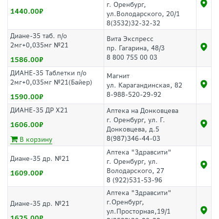
г. Оренбург,
1440.00
ул.Володарского, 20/1
8(3532)32-32-32
Диане-35 таб. п/о
Вита Экспресс
2мг+0,035мг №21
пр. Гагарина, 48/3
8 800 755 00 03
1586.00
ДИАНЕ-35 Таблетки п/о
Магнит
2мг+0,035мг №21(Байер)
ул. Карагандинская, 82
8-988-520-29-92
1590.00
ДИАНЕ-35 ДР Х21
Аптека на Донковцева
г. Оренбург, ул. Г.
1606.00
Донковцева, д.5
8(987)346-44-03
В корзину
Аптека "Здравсити"
Диане-35 др. №21
г. Оренбург, ул.
Володарского, 27
1609.00
8 (922)531-53-96
Аптека "Здравсити"
г.Оренбург,
Диане-35 др. №21
ул.Просторная,19/1
1625.00