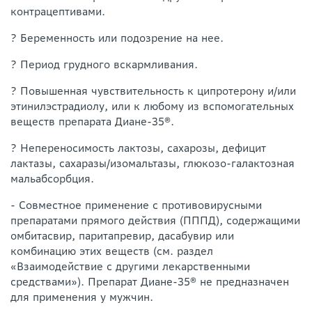
контрацептивами.
? Беременность или подозрение на нее.
? Период грудного вскармливания.
? Повышенная чувствительность к ципротерону и/или
этинилэстрадиолу, или к любому из вспомогательных
веществ препарата Диане-35®.
? Непереносимость лактозы, сахарозы, дефицит
лактазы, сахаразы/изомальтазы, глюкозо-галактозная
мальабсорбция.
- Совместное применение с противовирусными
препаратами прямого действия (ПППД), содержащими
омбитасвир, паритапревир, дасабувир или
комбинацию этих веществ (см. раздел
«Взаимодействие с другими лекарственными
средствами»). Препарат Диане-35® не предназначен
для применения у мужчин.