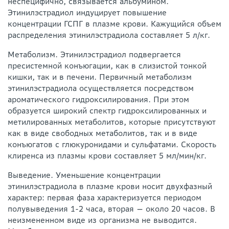
неспецифично, связывается альбумином.
Этинилэстрадиол индуцирует повышение
концентрации ГСПГ в плазме крови. Кажущийся объем
распределения этинилэстрадиола составляет 5 л/кг.
Метаболизм. Этинилэстрадиол подвергается
пресистемной конъюгации, как в слизистой тонкой
кишки, так и в печени. Первичный метаболизм
этинилэстрадиола осуществляется посредством
ароматического гидроксилирования. При этом
образуется широкий спектр гидроксилированных и
метилированных метаболитов, которые присутствуют
как в виде свободных метаболитов, так и в виде
конъюгатов с глюкуронидами и сульфатами. Скорость
клиренса из плазмы крови составляет 5 мл/мин/кг.
Выведение. Уменьшение концентрации
этинилэстрадиола в плазме крови носит двухфазный
характер: первая фаза характеризуется периодом
полувыведения 1-2 часа, вторая — около 20 часов. В
неизмененном виде из организма не выводится.