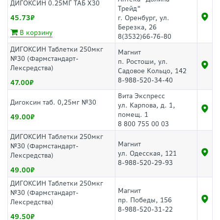
ДИГОКСИН 0.25МГ ТАБ Х30
Трейд"
45.73
г. Оренбург, ул.
Березка, 26
В корзину
8(3532)66-76-80
ДИГОКСИН Таблетки 250мкг
Магнит
№30 (Фармстандарт-
п. Ростоши, ул.
Лексредства)
Садовое Кольцо, 142
8-988-520-34-40
47.00
Вита Экспресс
Дигоксин таб. 0,25мг №30
ул. Карпова, д. 1,
помещ. 1
49.00
8 800 755 00 03
ДИГОКСИН Таблетки 250мкг
Магнит
№30 (Фармстандарт-
ул. Одесская, 121
Лексредства)
8-988-520-29-93
49.00
ДИГОКСИН Таблетки 250мкг
Магнит
№30 (Фармстандарт-
пр. Победы, 156
Лексредства)
8-988-520-31-22
49.50