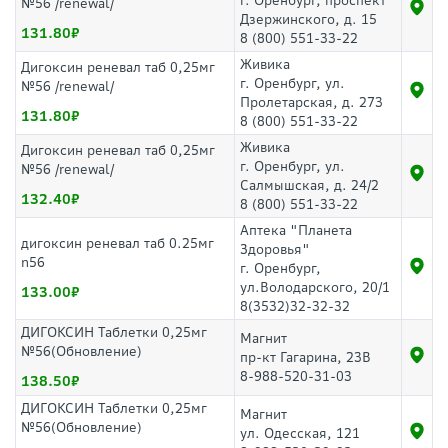
г. Оренбург, проспект
№56 /renewal/
Дзержинского, д. 15
131.80
8 (800) 551-33-22
Живика
Дигоксин реневал таб 0,25мг
г. Оренбург, ул.
№56 /renewal/
Пролетарская, д. 273
131.80
8 (800) 551-33-22
Живика
Дигоксин реневал таб 0,25мг
г. Оренбург, ул.
№56 /renewal/
Салмышская, д. 24/2
132.40
8 (800) 551-33-22
Аптека "Планета
дигоксин реневал таб 0.25мг
Здоровья"
n56
г. Оренбург,
ул.Володарского, 20/1
133.00
8(3532)32-32-32
ДИГОКСИН Таблетки 0,25мг
Магнит
№56(Обновление)
пр-кт Гагарина, 23В
8-988-520-31-03
138.50
ДИГОКСИН Таблетки 0,25мг
Магнит
№56(Обновление)
ул. Одесская, 121