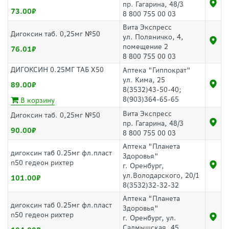
пр. Гагарина, 48/3
73.00
8 800 755 00 03
Вита Экспресс
Дигоксин таб. 0,25мг №50
ул. Поляничко, 4,
помещение 2
76.01
8 800 755 00 03
ДИГОКСИН 0.25МГ ТАБ Х50
Аптека "Гиппократ"
ул. Кима, 25
89.00
8(3532)43-50-40;
8(903)364-65-65
В корзину
Вита Экспресс
Дигоксин таб. 0,25мг №50
пр. Гагарина, 48/3
90.00
8 800 755 00 03
Аптека "Планета
дигоксин таб 0.25мг фл.пласт
Здоровья"
n50 гедеон рихтер
г. Оренбург,
ул.Володарского, 20/1
101.00
8(3532)32-32-32
Аптека "Планета
дигоксин таб 0.25мг фл.пласт
Здоровья"
n50 гедеон рихтер
г. Оренбург, ул.
Салмышская, 45