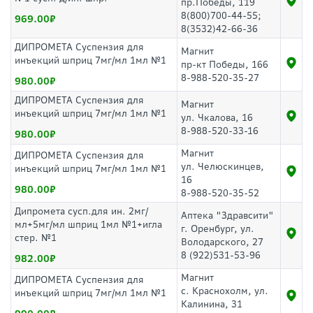
пр.Победы, 119
8(800)700-44-55;
969.00
8(3532)42-66-36
ДИПРОМЕТА Суспензия для
Магнит
инъекций шприц 7мг/мл 1мл №1
пр-кт Победы, 166
8-988-520-35-27
980.00
ДИПРОМЕТА Суспензия для
Магнит
инъекций шприц 7мг/мл 1мл №1
ул. Чкалова, 16
8-988-520-33-16
980.00
Магнит
ДИПРОМЕТА Суспензия для
ул. Челюскинцев,
инъекций шприц 7мг/мл 1мл №1
16
980.00
8-988-520-35-52
Дипромета сусп.для ин. 2мг/
Аптека "Здравсити"
мл+5мг/мл шприц 1мл №1+игла
г. Оренбург, ул.
стер. №1
Володарского, 27
8 (922)531-53-96
982.00
Магнит
ДИПРОМЕТА Суспензия для
с. Краснохолм, ул.
инъекций шприц 7мг/мл 1мл №1
Калинина, 31