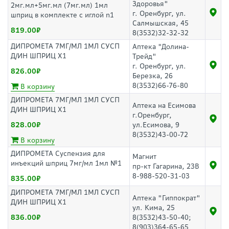
Здоровья"
2мг.мл+5мг.мл (7мг.мл) 1мл
г. Оренбург, ул.
шприц в комплекте с иглой n1
Салмышская, 45
819.00
8(3532)32-32-32
ДИПРОМЕТА 7МГ/МЛ 1МЛ СУСП
Аптека "Долина-
Д/ИН ШПРИЦ Х1
Трейд"
г. Оренбург, ул.
826.00
Березка, 26
8(3532)66-76-80
В корзину
ДИПРОМЕТА 7МГ/МЛ 1МЛ СУСП
Аптека на Есимова
Д/ИН ШПРИЦ Х1
г.Оренбург,
828.00
ул.Есимова, 9
8(3532)43-00-72
В корзину
ДИПРОМЕТА Суспензия для
Магнит
инъекций шприц 7мг/мл 1мл №1
пр-кт Гагарина, 23В
8-988-520-31-03
835.00
ДИПРОМЕТА 7МГ/МЛ 1МЛ СУСП
Аптека "Гиппократ"
Д/ИН ШПРИЦ Х1
ул. Кима, 25
836.00
8(3532)43-50-40;
8(903)364-65-65