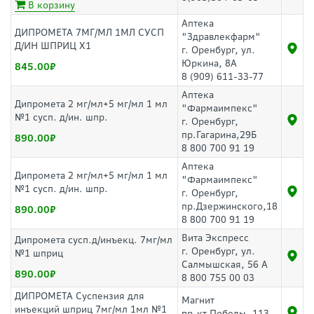
В корзину
Аптека
ДИПРОМЕТА 7МГ/МЛ 1МЛ СУСП
"Здравлекфарм"
Д/ИН ШПРИЦ Х1
г. Оренбург, ул.
Юркина, 8А
845.00
8 (909) 611-33-77
Аптека
Дипромета 2 мг/мл+5 мг/мл 1 мл
"Фармаимпекс"
№1 сусп. д/ин. шпр.
г. Оренбург,
пр.Гагарина,29Б
890.00
8 800 700 91 19
Аптека
Дипромета 2 мг/мл+5 мг/мл 1 мл
"Фармаимпекс"
№1 сусп. д/ин. шпр.
г. Оренбург,
пр.Дзержинского,18
890.00
8 800 700 91 19
Вита Экспресс
Дипромета сусп.д/инъекц. 7мг/мл
г. Оренбург, ул.
№1 шприц
Салмышская, 56 А
890.00
8 800 755 00 03
ДИПРОМЕТА Суспензия для
Магнит
инъекций шприц 7мг/мл 1мл №1
пр-кт Победы, 113