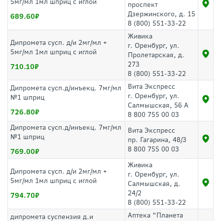
5мг/мл 1мл шприц с иглой
проспект
Дзержинского, д. 15
689.60
8 (800) 551-33-22
Живика
Дипромета сусп. д/и 2мг/мл +
г. Оренбург, ул.
5мг/мл 1мл шприц с иглой
Пролетарская, д.
273
710.10
8 (800) 551-33-22
Вита Экспресс
Дипромета сусп.д/инъекц. 7мг/мл
г. Оренбург, ул.
№1 шприц
Салмышская, 56 А
726.80
8 800 755 00 03
Дипромета сусп.д/инъекц. 7мг/мл
Вита Экспресс
№1 шприц
пр. Гагарина, 48/3
8 800 755 00 03
769.00
Живика
Дипромета сусп. д/и 2мг/мл +
г. Оренбург, ул.
5мг/мл 1мл шприц с иглой
Салмышская, д.
24/2
794.70
8 (800) 551-33-22
Аптека "Планета
дипромета суспензия д.и