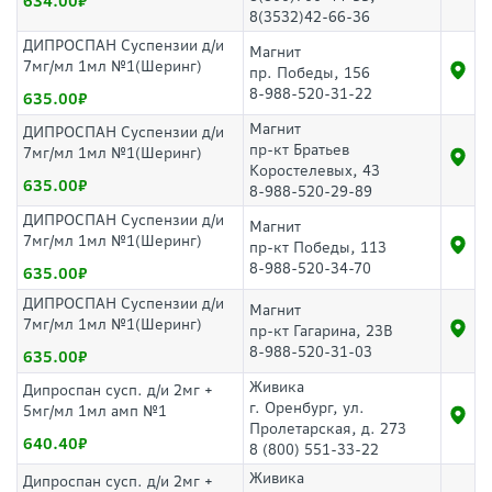
634.00
8(3532)42-66-36
ДИПРОСПАН Суспензии д/и
Магнит
7мг/мл 1мл №1(Шеринг)
пр. Победы, 156
8-988-520-31-22
635.00
Магнит
ДИПРОСПАН Суспензии д/и
пр-кт Братьев
7мг/мл 1мл №1(Шеринг)
Коростелевых, 43
635.00
8-988-520-29-89
ДИПРОСПАН Суспензии д/и
Магнит
7мг/мл 1мл №1(Шеринг)
пр-кт Победы, 113
8-988-520-34-70
635.00
ДИПРОСПАН Суспензии д/и
Магнит
7мг/мл 1мл №1(Шеринг)
пр-кт Гагарина, 23В
8-988-520-31-03
635.00
Живика
Дипроспан сусп. д/и 2мг +
г. Оренбург, ул.
5мг/мл 1мл амп №1
Пролетарская, д. 273
640.40
8 (800) 551-33-22
Живика
Дипроспан сусп. д/и 2мг +