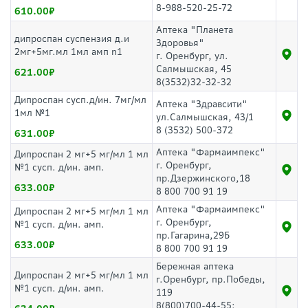
8-988-520-25-72
610.00
Аптека "Планета
дипроспан суспензия д.и
Здоровья"
2мг+5мг.мл 1мл амп n1
г. Оренбург, ул.
Салмышская, 45
621.00
8(3532)32-32-32
Дипроспан сусп.д/ин. 7мг/мл
Аптека "Здравсити"
1мл №1
ул.Салмышская, 43/1
8 (3532) 500-372
631.00
Аптека "Фармаимпекс"
Дипроспан 2 мг+5 мг/мл 1 мл
г. Оренбург,
№1 сусп. д/ин. амп.
пр.Дзержинского,18
633.00
8 800 700 91 19
Аптека "Фармаимпекс"
Дипроспан 2 мг+5 мг/мл 1 мл
г. Оренбург,
№1 сусп. д/ин. амп.
пр.Гагарина,29Б
633.00
8 800 700 91 19
Бережная аптека
Дипроспан 2 мг+5 мг/мл 1 мл
г.Оренбург, пр.Победы,
№1 сусп. д/ин. амп.
119
8(800)700-44-55;