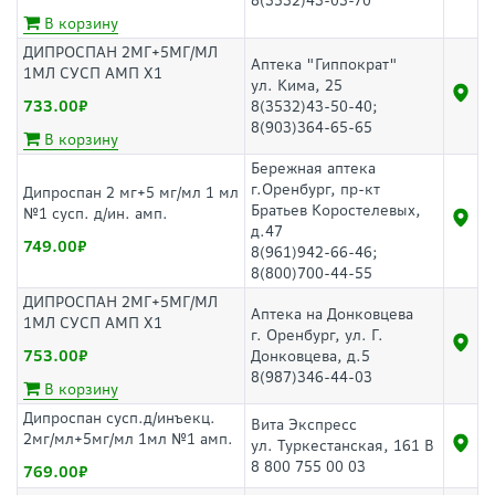
8(3532)43-03-70
В корзину
ДИПРОСПАН 2МГ+5МГ/МЛ
Аптека "Гиппократ"
1МЛ СУСП АМП Х1
ул. Кима, 25
733.00
8(3532)43-50-40;
8(903)364-65-65
В корзину
Бережная аптека
г.Оренбург, пр-кт
Дипроспан 2 мг+5 мг/мл 1 мл
Братьев Коростелевых,
№1 сусп. д/ин. амп.
д.47
749.00
8(961)942-66-46;
8(800)700-44-55
ДИПРОСПАН 2МГ+5МГ/МЛ
Аптека на Донковцева
1МЛ СУСП АМП Х1
г. Оренбург, ул. Г.
753.00
Донковцева, д.5
8(987)346-44-03
В корзину
Дипроспан сусп.д/инъекц.
Вита Экспресс
2мг/мл+5мг/мл 1мл №1 амп.
ул. Туркестанская, 161 В
8 800 755 00 03
769.00