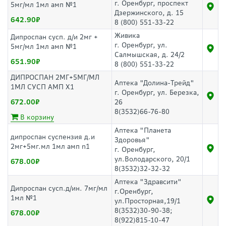
г. Оренбург, проспект
5мг/мл 1мл амп №1
Дзержинского, д. 15
642.90
8 (800) 551-33-22
Живика
Дипроспан сусп. д/и 2мг +
г. Оренбург, ул.
5мг/мл 1мл амп №1
Салмышская, д. 24/2
651.90
8 (800) 551-33-22
ДИПРОСПАН 2МГ+5МГ/МЛ
Аптека "Долина-Трейд"
1МЛ СУСП АМП Х1
г. Оренбург, ул. Березка,
672.00
26
8(3532)66-76-80
В корзину
Аптека "Планета
дипроспан суспензия д.и
Здоровья"
2мг+5мг.мл 1мл амп n1
г. Оренбург,
ул.Володарского, 20/1
678.00
8(3532)32-32-32
Аптека "Здравсити"
Дипроспан сусп.д/ин. 7мг/мл
г.Оренбург,
1мл №1
ул.Просторная,19/1
8(3532)30-90-38;
678.00
8(922)815-10-47