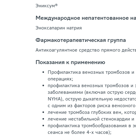
Эниксум®
Международное непатентованное н
Эноксапарин натрия
Фармакотерапевтическая группа
Антикоагулянтное средство прямого дейст
Показания к применению
Профилактика венозных тромбозов и 
операциях;
профилактика венозных тромбозов и 
заболеваниями (включая острую серде
NYHA), острую дыхательную недостат
с одним из факторов риска венозног
лечение тромбоза глубоких вен, кот
лечение нестабильной стенокардии и 
профилактика тромбообразования в э
сеанса не более 4-х часов);