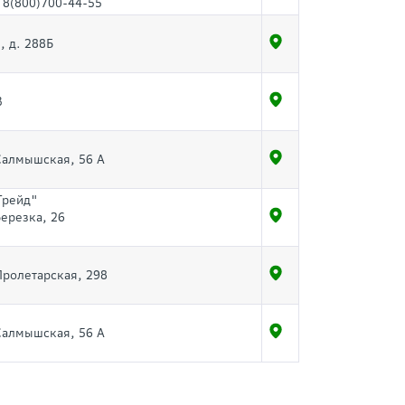
 8(800)700-44-55
, д. 288Б
3
 Салмышская, 56 А
Трейд"
Березка, 26
 Пролетарская, 298
 Салмышская, 56 А