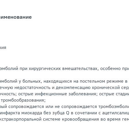
аименование
вия
эмболий при хирургических вмешательствах, особенно пр
эмболий у больных, находящихся на постельном режиме в
чную недостаточность и декомпенсацию хронической серде
очность; острые инфекционные заболевания; острые стади
о тромбообразования;
орый сопровождается или не сопровождается тромбоэмболи
инфаркта миокарда без зубца Q в сочетании с ацетилсали
кстракорпоральной системе кровообращения во время гем