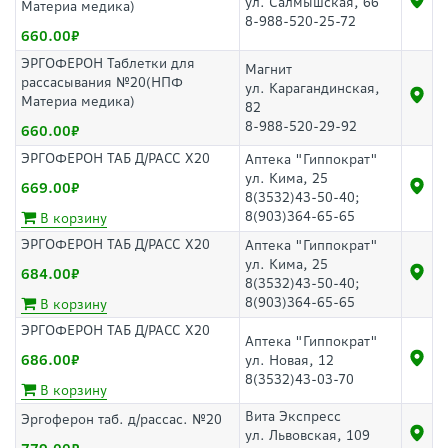
ул. Салмышская, 66
Материа медика)
8-988-520-25-72
660.00
ЭРГОФЕРОН Таблетки для
Магнит
рассасывания №20(НПФ
ул. Карагандинская,
Материа медика)
82
8-988-520-29-92
660.00
ЭРГОФЕРОН ТАБ Д/РАСС Х20
Аптека "Гиппократ"
ул. Кима, 25
669.00
8(3532)43-50-40;
8(903)364-65-65
В корзину
ЭРГОФЕРОН ТАБ Д/РАСС Х20
Аптека "Гиппократ"
ул. Кима, 25
684.00
8(3532)43-50-40;
8(903)364-65-65
В корзину
ЭРГОФЕРОН ТАБ Д/РАСС Х20
Аптека "Гиппократ"
686.00
ул. Новая, 12
8(3532)43-03-70
В корзину
Вита Экспресс
Эргоферон таб. д/рассас. №20
ул. Львовская, 109