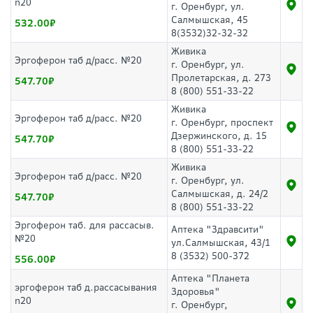
n20
г. Оренбург, ул.
Салмышская, 45
532.00
8(3532)32-32-32
Живика
Эргоферон таб д/расс. №20
г. Оренбург, ул.
Пролетарская, д. 273
547.70
8 (800) 551-33-22
Живика
Эргоферон таб д/расс. №20
г. Оренбург, проспект
Дзержинского, д. 15
547.70
8 (800) 551-33-22
Живика
Эргоферон таб д/расс. №20
г. Оренбург, ул.
Салмышская, д. 24/2
547.70
8 (800) 551-33-22
Эргоферон таб. для рассасыв.
Аптека "Здравсити"
№20
ул.Салмышская, 43/1
8 (3532) 500-372
556.00
Аптека "Планета
эргоферон таб д.рассасывания
Здоровья"
n20
г. Оренбург,