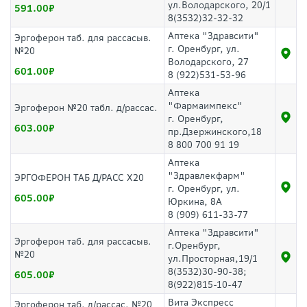
ул.Володарского, 20/1
591.00
8(3532)32-32-32
Аптека "Здравсити"
Эргоферон таб. для рассасыв.
г. Оренбург, ул.
№20
Володарского, 27
601.00
8 (922)531-53-96
Аптека
"Фармаимпекс"
Эргоферон №20 табл. д/рассас.
г. Оренбург,
603.00
пр.Дзержинского,18
8 800 700 91 19
Аптека
"Здравлекфарм"
ЭРГОФЕРОН ТАБ Д/РАСС Х20
г. Оренбург, ул.
605.00
Юркина, 8А
8 (909) 611-33-77
Аптека "Здравсити"
Эргоферон таб. для рассасыв.
г.Оренбург,
№20
ул.Просторная,19/1
8(3532)30-90-38;
605.00
8(922)815-10-47
Вита Экспресс
Эргоферон таб. д/рассас. №20