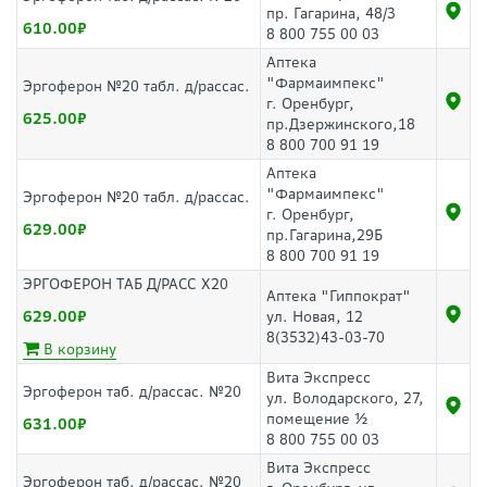
пр. Гагарина, 48/3
610.00
8 800 755 00 03
Аптека
"Фармаимпекс"
Эргоферон №20 табл. д/рассас.
г. Оренбург,
625.00
пр.Дзержинского,18
8 800 700 91 19
Аптека
"Фармаимпекс"
Эргоферон №20 табл. д/рассас.
г. Оренбург,
629.00
пр.Гагарина,29Б
8 800 700 91 19
ЭРГОФЕРОН ТАБ Д/РАСС Х20
Аптека "Гиппократ"
629.00
ул. Новая, 12
8(3532)43-03-70
В корзину
Вита Экспресс
Эргоферон таб. д/рассас. №20
ул. Володарского, 27,
помещение ½
631.00
8 800 755 00 03
Вита Экспресс
Эргоферон таб. д/рассас. №20