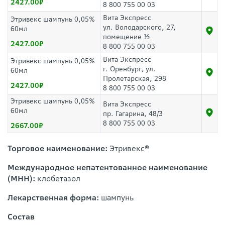
2427.00
8 800 755 00 03
Вита Экспресс
Этривекс шампунь 0,05%
ул. Володарского, 27,
60мл
помещение ½
2427.00
8 800 755 00 03
Вита Экспресс
Этривекс шампунь 0,05%
г. Оренбург, ул.
60мл
Пролетарская, 298
2427.00
8 800 755 00 03
Этривекс шампунь 0,05%
Вита Экспресс
60мл
пр. Гагарина, 48/3
8 800 755 00 03
2667.00
Торговое наименование:
Этривекс
®
Международное непатентованное наименование
(МНН):
клобетазол
Лекарственная форма:
шампунь
Состав