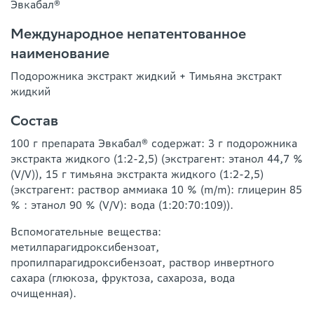
Эвкабал®
Международное непатентованное
наименование
Подорожника экстракт жидкий + Тимьяна экстракт
жидкий
Состав
100 г препарата Эвкабал® содержат: 3 г подорожника
экстракта жидкого (1:2-2,5) (экстрагент: этанол 44,7 %
(V/V)), 15 г тимьяна экстракта жидкого (1:2-2,5)
(экстрагент: раствор аммиака 10 % (m/m): глицерин 85
% : этанол 90 % (V/V): вода (1:20:70:109)).
Вспомогательные вещества:
метилпарагидроксибензоат,
пропилпарагидроксибензоат, раствор инвертного
сахара (глюкоза, фруктоза, сахароза, вода
очищенная).