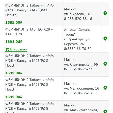
ФЕМИБИОН 2 Таблетки п/п/о
Магнит
№28 + Капсулы №28(P&G
ул. Чкалова, 16
Health)
8-988-520-33-16
1685.00
ФЕМИБИОН 2 ТАБ П/О Х28 +
Аптека "Долина-
КАПС Х28
Трейд"
г. Оренбург, ул.
1691.06
Березка, 26
8(3532)66-76-80
В корзину
ФЕМИБИОН 2 Таблетки п/п/о
Магнит
№28 + Капсулы №28(P&G
ул. Салмышская, 66
Health)
8-988-520-25-72
1695.00
ФЕМИБИОН 2 Таблетки п/п/о
Магнит
№28 + Капсулы №28(P&G
ул. Челюскинцев, 16
Health)
8-988-520-35-52
1695.00
ФЕМИБИОН 2 Таблетки п/п/о
Магнит
№28 + Капсулы №28(P&G
ул. Магнитогорская,