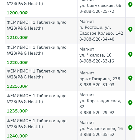
№28(P&G Health)
ул. Салмышская, 66
8-988-520-25-72
1200.00
Магнит
ФЕМИБИОН 1 Таблетки п/п/о
п. Ростоши, ул.
№28(P&G Health)
Садовое Кольцо, 142
1210.00
8-988-520-34-40
ФЕМИБИОН 1 Таблетки п/п/о
Магнит
№28(P&G Health)
ул. Чкалова, 16
8-988-520-33-16
1220.00
ФЕМИБИОН 1 Таблетки п/п/о
Магнит
№28(P&G Health)
пр-кт Гагарина, 23В
8-988-520-31-03
1225.00
Магнит
ФЕМИБИОН 1 Таблетки п/п/о
ул. Карагандинская,
№28(P&G Health)
82
1235.00
8-988-520-29-92
ФЕМИБИОН 1 Таблетки п/п/о
Магнит
№28(P&G Health)
ул. Челюскинцев, 16
8-988-520-35-52
1240.00