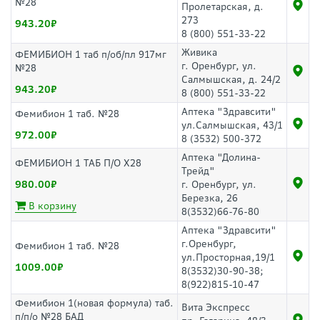
№28
Пролетарская, д.
273
943.20
8 (800) 551-33-22
Живика
ФЕМИБИОН 1 таб п/об/пл 917мг
г. Оренбург, ул.
№28
Салмышская, д. 24/2
943.20
8 (800) 551-33-22
Аптека "Здравсити"
Фемибион 1 таб. №28
ул.Салмышская, 43/1
972.00
8 (3532) 500-372
Аптека "Долина-
ФЕМИБИОН 1 ТАБ П/О Х28
Трейд"
980.00
г. Оренбург, ул.
Березка, 26
В корзину
8(3532)66-76-80
Аптека "Здравсити"
г.Оренбург,
Фемибион 1 таб. №28
ул.Просторная,19/1
1009.00
8(3532)30-90-38;
8(922)815-10-47
Фемибион 1(новая формула) таб.
Вита Экспресс
п/п/о №28 БАД