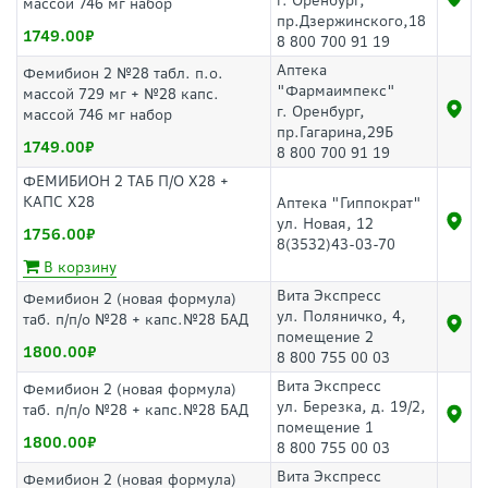
г. Оренбург,
массой 746 мг набор
пр.Дзержинского,18
1749.00
8 800 700 91 19
Аптека
Фемибион 2 №28 табл. п.о.
"Фармаимпекс"
массой 729 мг + №28 капс.
г. Оренбург,
массой 746 мг набор
пр.Гагарина,29Б
1749.00
8 800 700 91 19
ФЕМИБИОН 2 ТАБ П/О Х28 +
КАПС Х28
Аптека "Гиппократ"
ул. Новая, 12
1756.00
8(3532)43-03-70
В корзину
Вита Экспресс
Фемибион 2 (новая формула)
ул. Поляничко, 4,
таб. п/п/о №28 + капс.№28 БАД
помещение 2
1800.00
8 800 755 00 03
Вита Экспресс
Фемибион 2 (новая формула)
ул. Березка, д. 19/2,
таб. п/п/о №28 + капс.№28 БАД
помещение 1
1800.00
8 800 755 00 03
Вита Экспресс
Фемибион 2 (новая формула)