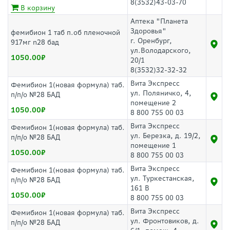
8(3532)43-03-70
В корзину
Аптека "Планета
Здоровья"
фемибион 1 таб п.об пленочной
г. Оренбург,
917мг n28 бад
ул.Володарского,
1050.00
20/1
8(3532)32-32-32
Вита Экспресс
Фемибион 1(новая формула) таб.
ул. Поляничко, 4,
п/п/о №28 БАД
помещение 2
1050.00
8 800 755 00 03
Вита Экспресс
Фемибион 1(новая формула) таб.
ул. Березка, д. 19/2,
п/п/о №28 БАД
помещение 1
1050.00
8 800 755 00 03
Вита Экспресс
Фемибион 1(новая формула) таб.
ул. Туркестанская,
п/п/о №28 БАД
161 В
1050.00
8 800 755 00 03
Вита Экспресс
Фемибион 1(новая формула) таб.
ул. Фронтовиков, д.
п/п/о №28 БАД