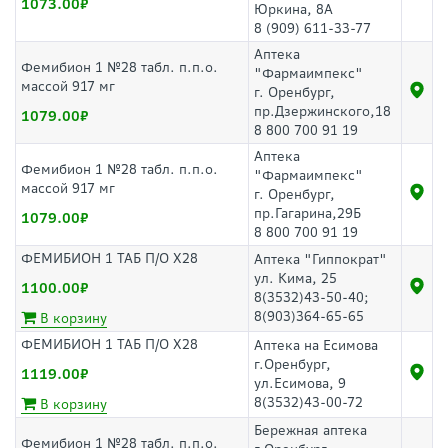
1073.00
Юркина, 8А
8 (909) 611-33-77
Аптека
Фемибион 1 №28 табл. п.п.о.
"Фармаимпекс"
массой 917 мг
г. Оренбург,
пр.Дзержинского,18
1079.00
8 800 700 91 19
Аптека
Фемибион 1 №28 табл. п.п.о.
"Фармаимпекс"
массой 917 мг
г. Оренбург,
пр.Гагарина,29Б
1079.00
8 800 700 91 19
ФЕМИБИОН 1 ТАБ П/О Х28
Аптека "Гиппократ"
ул. Кима, 25
1100.00
8(3532)43-50-40;
8(903)364-65-65
В корзину
ФЕМИБИОН 1 ТАБ П/О Х28
Аптека на Есимова
г.Оренбург,
1119.00
ул.Есимова, 9
8(3532)43-00-72
В корзину
Бережная аптека
Фемибион 1 №28 табл. п.п.о.