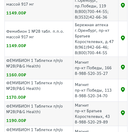
г.Оренбург,
массой 917 мг
пр.Победы, 119
8(800)700-44-55;
1149.00
8(3532)42-66-36
Бережная аптека
г.Оренбург, пр-кт
Фемибион 1 №28 табл. п.п.о.
Братьев
массой 917 мг
Коростелевых, д.47
1149.00
8(961)942-66-46;
8(800)700-44-55
ФЕМИБИОН 1 Таблетки п/п/о
Магнит
№28(P&G Health)
пр-кт Победы, 166
8-988-520-35-27
1160.00
ФЕМИБИОН 1 Таблетки п/п/о
Магнит
№28(P&G Health)
пр-кт Победы, 113
8-988-520-34-70
1170.00
Магнит
ФЕМИБИОН 1 Таблетки п/п/о
пр-кт Братьев
№28(P&G Health)
Коростелевых, 43
1190.00
8-988-520-29-89
ФЕМИБИОН 1 Таблетки п/п/о
Магнит