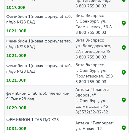
пр. Гагарина, 48/3
8 800 755 00 03
1017.00
Вита Экспресс
Фемибион 1(новая формула) таб.
г. Оренбург, ул.
п/п/о №28 БАД
Салмышская, 56 А
1021.00
8 800 755 00 03
Вита Экспресс
Фемибион 1(новая формула) таб.
ул. Володарского,
п/п/о №28 БАД
27, помещение ½
1021.00
8 800 755 00 03
Вита Экспресс
Фемибион 1(новая формула) таб.
г. Оренбург, ул.
п/п/о №28 БАД
Пролетарская, 298
1021.00
8 800 755 00 03
Аптека "Планета
фемибион 1 таб п.об пленочной
Здоровья"
917мг n28 бад
г. Оренбург, ул.
Салмышская, 45
1029.00
8(3532)32-32-32
ФЕМИБИОН 1 ТАБ П/О Х28
Аптека "Гиппократ"
1031.00
ул. Новая, 12