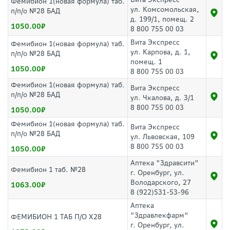
Фемибион 1(новая формула) таб.
ул. Комсомольская,
п/п/о №28 БАД
д. 199/1, помещ. 2
1050.00
8 800 755 00 03
Вита Экспресс
Фемибион 1(новая формула) таб.
ул. Карпова, д. 1,
п/п/о №28 БАД
помещ. 1
1050.00
8 800 755 00 03
Фемибион 1(новая формула) таб.
Вита Экспресс
п/п/о №28 БАД
ул. Чкалова, д. 3/1
8 800 755 00 03
1050.00
Фемибион 1(новая формула) таб.
Вита Экспресс
п/п/о №28 БАД
ул. Львовская, 109
8 800 755 00 03
1050.00
Аптека "Здравсити"
Фемибион 1 таб. №28
г. Оренбург, ул.
Володарского, 27
1063.00
8 (922)531-53-96
Аптека
"Здравлекфарм"
ФЕМИБИОН 1 ТАБ П/О Х28
г. Оренбург, ул.