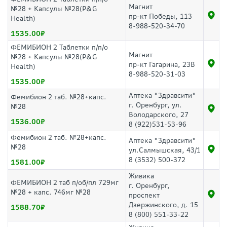
Магнит
№28 + Капсулы №28(P&G
пр-кт Победы, 113
Health)
8-988-520-34-70
1535.00
ФЕМИБИОН 2 Таблетки п/п/о
Магнит
№28 + Капсулы №28(P&G
пр-кт Гагарина, 23В
Health)
8-988-520-31-03
1535.00
Аптека "Здравсити"
Фемибион 2 таб. №28+капс.
г. Оренбург, ул.
№28
Володарского, 27
1536.00
8 (922)531-53-96
Фемибион 2 таб. №28+капс.
Аптека "Здравсити"
№28
ул.Салмышская, 43/1
8 (3532) 500-372
1581.00
Живика
ФЕМИБИОН 2 таб п/об/пл 729мг
г. Оренбург,
№28 + капс. 746мг №28
проспект
Дзержинского, д. 15
1588.70
8 (800) 551-33-22