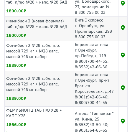
ул. Володарского,
таб. п/п/о №28 + капс.№28 БАД
27, помещение ½
1800.00
8 800 755 00 03
Вита Экспресс
Фемибион 2 (новая формула)
г. Оренбург, ул.
таб. п/п/о №28 + капс.№28 БАД
Пролетарская, 298
1800.00
8 800 755 00 03
Бережная аптека
Фемибион 2 №28 табл. п.о.
г.Оренбург,
массой 729 мг + №28 капс.
пр.Победы, 119
массой 746 мг набор
8(800)700-44-55;
1839.00
8(3532)42-66-36
Бережная аптека
Фемибион 2 №28 табл. п.о.
г.Оренбург, пр-кт
массой 729 мг + №28 капс.
Братьев
массой 746 мг набор
Коростелевых, д.47
8(961)942-66-46;
1839.00
8(800)700-44-55
ФЕМИБИОН 2 ТАБ П/О Х28 +
Аптека "Гиппократ"
КАПС Х28
ул. Кима, 25
1866.00
8(3532)43-50-40;
8(903)364-65-65