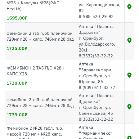
№28 + Капсулы №28(P&G
ул. Карагандинская,
Health)
82
8-988-520-29-92
1695.00
Аптека "Планета
Здоровья"
фемибион 2 таб п.об пленочной
г. Оренбург,
729мг n28 + капс. 746мг n28 бад
ул.Володарского,
1725.00
20/1
8(3532)32-32-32
Аптека
ФЕМИБИОН 2 ТАБ П/О Х28 +
"Здравлекфарм"
КАПС Х28
г. Оренбург, ул.
Юркина, 8А
1730.00
8 (909) 611-33-77
Аптека "Планета
фемибион 2 таб п.об пленочной
Здоровья"
729мг n28 + капс. 746мг n28 бад
г. Оренбург, ул.
Салмышская, 45
1739.00
8(3532)32-32-32
Аптека
Фемибион 2 №28 табл. п.о.
"Фармаимпекс"
массой 729 мг + №28 капс.