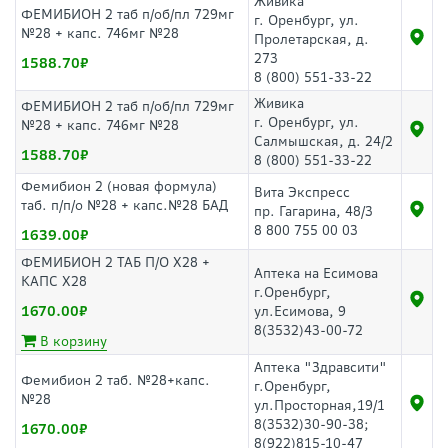
Живика
ФЕМИБИОН 2 таб п/об/пл 729мг
г. Оренбург, ул.
№28 + капс. 746мг №28
Пролетарская, д.
273
1588.70
8 (800) 551-33-22
Живика
ФЕМИБИОН 2 таб п/об/пл 729мг
г. Оренбург, ул.
№28 + капс. 746мг №28
Салмышская, д. 24/2
1588.70
8 (800) 551-33-22
Фемибион 2 (новая формула)
Вита Экспресс
таб. п/п/о №28 + капс.№28 БАД
пр. Гагарина, 48/3
8 800 755 00 03
1639.00
ФЕМИБИОН 2 ТАБ П/О Х28 +
Аптека на Есимова
КАПС Х28
г.Оренбург,
1670.00
ул.Есимова, 9
8(3532)43-00-72
В корзину
Аптека "Здравсити"
Фемибион 2 таб. №28+капс.
г.Оренбург,
№28
ул.Просторная,19/1
8(3532)30-90-38;
1670.00
8(922)815-10-47