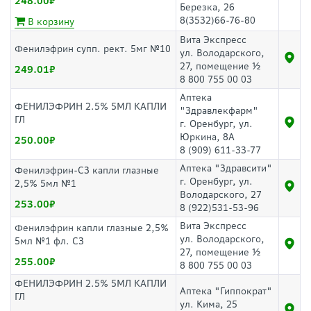
248.00
Березка, 26
8(3532)66-76-80
В корзину
Вита Экспресс
Фенилэфрин супп. рект. 5мг №10
ул. Володарского,
27, помещение ½
249.01
8 800 755 00 03
Аптека
ФЕНИЛЭФРИН 2.5% 5МЛ КАПЛИ
"Здравлекфарм"
ГЛ
г. Оренбург, ул.
Юркина, 8А
250.00
8 (909) 611-33-77
Аптека "Здравсити"
Фенилэфрин-СЗ капли глазные
г. Оренбург, ул.
2,5% 5мл №1
Володарского, 27
253.00
8 (922)531-53-96
Вита Экспресс
Фенилэфрин капли глазные 2,5%
ул. Володарского,
5мл №1 фл. СЗ
27, помещение ½
255.00
8 800 755 00 03
ФЕНИЛЭФРИН 2.5% 5МЛ КАПЛИ
Аптека "Гиппократ"
ГЛ
ул. Кима, 25