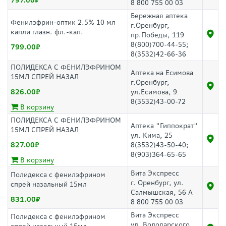
797.00
8 800 755 00 03
Бережная аптека
Фенилэфрин-оптик 2.5% 10 мл
г.Оренбург,
капли глазн. фл.-кап.
пр.Победы, 119
8(800)700-44-55;
799.00
8(3532)42-66-36
ПОЛИДЕКСА С ФЕНИЛЭФРИНОМ
Аптека на Есимова
15МЛ СПРЕЙ НАЗАЛ
г.Оренбург,
826.00
ул.Есимова, 9
8(3532)43-00-72
В корзину
ПОЛИДЕКСА С ФЕНИЛЭФРИНОМ
Аптека "Гиппократ"
15МЛ СПРЕЙ НАЗАЛ
ул. Кима, 25
827.00
8(3532)43-50-40;
8(903)364-65-65
В корзину
Вита Экспресс
Полидекса с фенилэфрином
г. Оренбург, ул.
спрей назальный 15мл
Салмышская, 56 А
831.00
8 800 755 00 03
Вита Экспресс
Полидекса с фенилэфрином
ул. Володарского,