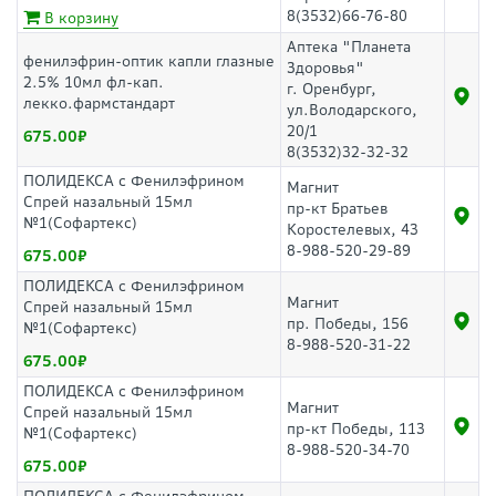
8(3532)66-76-80
В корзину
Аптека "Планета
фенилэфрин-оптик капли глазные
Здоровья"
2.5% 10мл фл-кап.
г. Оренбург,
лекко.фармстандарт
ул.Володарского,
20/1
675.00
8(3532)32-32-32
ПОЛИДЕКСА с Фенилэфрином
Магнит
Спрей назальный 15мл
пр-кт Братьев
№1(Софартекс)
Коростелевых, 43
8-988-520-29-89
675.00
ПОЛИДЕКСА с Фенилэфрином
Магнит
Спрей назальный 15мл
пр. Победы, 156
№1(Софартекс)
8-988-520-31-22
675.00
ПОЛИДЕКСА с Фенилэфрином
Магнит
Спрей назальный 15мл
пр-кт Победы, 113
№1(Софартекс)
8-988-520-34-70
675.00