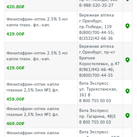
8-988-520-35-27
420.80
Бережная аптека
Фенилэфрин-оптик 2.5% 5 мл
г.Оренбург,
капли глазн. фл.-кап.
пр.Победы, 119
8(800)700-44-55;
429.00
8(3532)42-66-36
Бережная аптека
г.Оренбург, пр-кт
Фенилэфрин-оптик 2.5% 5 мл
Братьев
капли глазн. фл.-кап.
Коростелевых, д.47
429.00
8(961)942-66-46;
8(800)700-44-55
Вита Экспресс
Фенилэфрин-оптик капли
ул. Туркестанская,
глазные 2,5% 5мл №1 фл.
161 В
459.00
8 800 755 00 03
Фенилэфрин-оптик капли
Вита Экспресс
глазные 2,5% 5мл №1 фл.
пр. Гагарина, 48/3
8 800 755 00 03
469.00
Вита Экспресс
Фенилэфрин-оптик капли