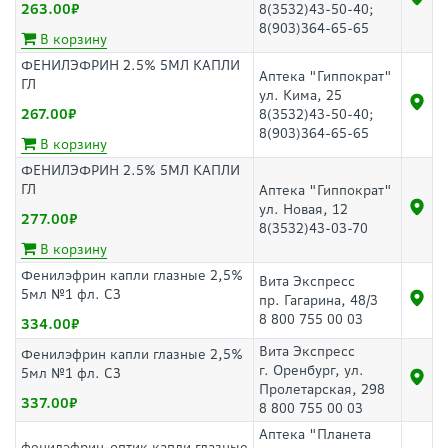
263.00
8(3532)43-50-40;
8(903)364-65-65
В корзину
ФЕНИЛЭФРИН 2.5% 5МЛ КАПЛИ
Аптека "Гиппократ"
ГЛ
ул. Кима, 25
267.00
8(3532)43-50-40;
8(903)364-65-65
В корзину
ФЕНИЛЭФРИН 2.5% 5МЛ КАПЛИ
ГЛ
Аптека "Гиппократ"
ул. Новая, 12
277.00
8(3532)43-03-70
В корзину
Фенилэфрин капли глазные 2,5%
Вита Экспресс
5мл №1 фл. СЗ
пр. Гагарина, 48/3
8 800 755 00 03
334.00
Вита Экспресс
Фенилэфрин капли глазные 2,5%
г. Оренбург, ул.
5мл №1 фл. СЗ
Пролетарская, 298
337.00
8 800 755 00 03
Аптека "Планета
фенилэфрин-оптик капли глазные