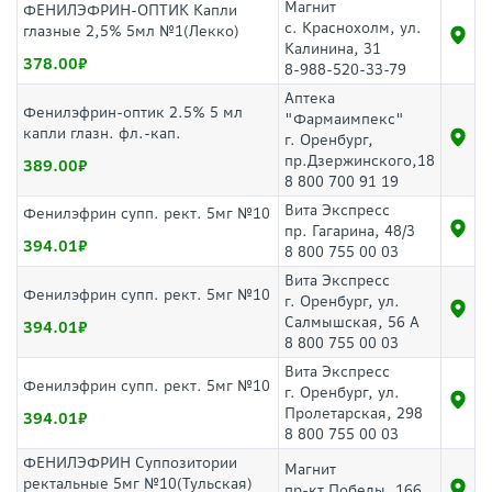
Магнит
ФЕНИЛЭФРИН-ОПТИК Капли
с. Краснохолм, ул.
глазные 2,5% 5мл №1(Лекко)
Калинина, 31
378.00
8-988-520-33-79
Аптека
Фенилэфрин-оптик 2.5% 5 мл
"Фармаимпекс"
капли глазн. фл.-кап.
г. Оренбург,
пр.Дзержинского,18
389.00
8 800 700 91 19
Вита Экспресс
Фенилэфрин супп. рект. 5мг №10
пр. Гагарина, 48/3
394.01
8 800 755 00 03
Вита Экспресс
Фенилэфрин супп. рект. 5мг №10
г. Оренбург, ул.
Салмышская, 56 А
394.01
8 800 755 00 03
Вита Экспресс
Фенилэфрин супп. рект. 5мг №10
г. Оренбург, ул.
Пролетарская, 298
394.01
8 800 755 00 03
ФЕНИЛЭФРИН Суппозитории
Магнит
ректальные 5мг №10(Тульская)
пр-кт Победы, 166