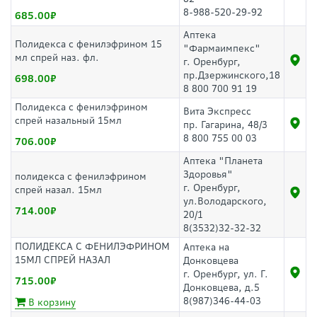
8-988-520-29-92
685.00
Аптека
Полидекса с фенилэфрином 15
"Фармаимпекс"
мл спрей наз. фл.
г. Оренбург,
пр.Дзержинского,18
698.00
8 800 700 91 19
Полидекса с фенилэфрином
Вита Экспресс
спрей назальный 15мл
пр. Гагарина, 48/3
8 800 755 00 03
706.00
Аптека "Планета
Здоровья"
полидекса с фенилэфрином
г. Оренбург,
спрей назал. 15мл
ул.Володарского,
714.00
20/1
8(3532)32-32-32
ПОЛИДЕКСА С ФЕНИЛЭФРИНОМ
Аптека на
15МЛ СПРЕЙ НАЗАЛ
Донковцева
г. Оренбург, ул. Г.
715.00
Донковцева, д.5
8(987)346-44-03
В корзину