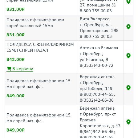
спрей назальный 15мл
27, помещение ½
831.00
8 800 755 00 03
Вита Экспресс
Полидекса с фенилэфрином
г. Оренбург, ул.
спрей назальный 15мл
Пролетарская, 298
831.00
8 800 755 00 03
ПОЛИДЕКСА С ФЕНИЛЭФРИНОМ
Аптека на Есимова
15МЛ СПРЕЙ НАЗАЛ
г.Оренбург,
842.00
ул.Есимова, 9
8(3532)43-00-72
В корзину
Бережная аптека
Полидекса с фенилэфрином 15
г.Оренбург,
мл спрей наз. фл.
пр.Победы, 119
8(800)700-44-55;
849.00
8(3532)42-66-36
Бережная аптека
г.Оренбург, пр-кт
Полидекса с фенилэфрином 15
Братьев
мл спрей наз. фл.
Коростелевых, д.47
849.00
8(961)942-66-46;
8(800)700-44-55