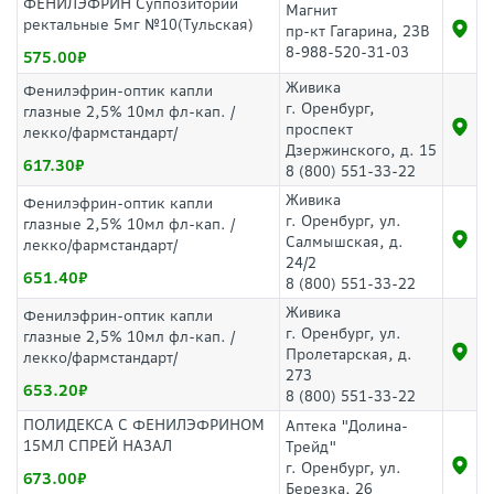
ФЕНИЛЭФРИН Суппозитории
Магнит
ректальные 5мг №10(Тульская)
пр-кт Гагарина, 23В
8-988-520-31-03
575.00
Живика
Фенилэфрин-оптик капли
г. Оренбург,
глазные 2,5% 10мл фл-кап. /
проспект
лекко/фармстандарт/
Дзержинского, д. 15
617.30
8 (800) 551-33-22
Живика
Фенилэфрин-оптик капли
г. Оренбург, ул.
глазные 2,5% 10мл фл-кап. /
Салмышская, д.
лекко/фармстандарт/
24/2
651.40
8 (800) 551-33-22
Живика
Фенилэфрин-оптик капли
г. Оренбург, ул.
глазные 2,5% 10мл фл-кап. /
Пролетарская, д.
лекко/фармстандарт/
273
653.20
8 (800) 551-33-22
ПОЛИДЕКСА С ФЕНИЛЭФРИНОМ
Аптека "Долина-
15МЛ СПРЕЙ НАЗАЛ
Трейд"
г. Оренбург, ул.
673.00
Березка, 26