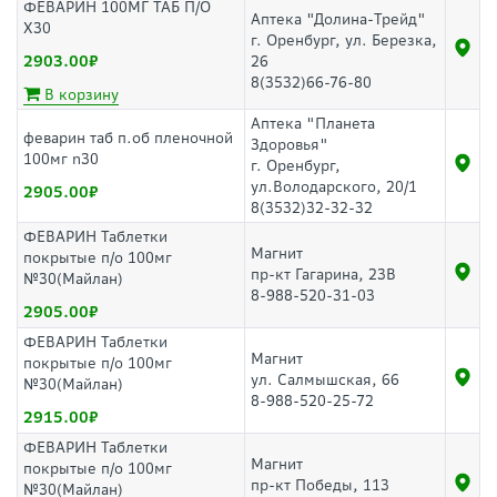
ФЕВАРИН 100МГ ТАБ П/О
Аптека "Долина-Трейд"
Х30
г. Оренбург, ул. Березка,
2903.00
26
8(3532)66-76-80
В корзину
Аптека "Планета
феварин таб п.об пленочной
Здоровья"
100мг n30
г. Оренбург,
ул.Володарского, 20/1
2905.00
8(3532)32-32-32
ФЕВАРИН Таблетки
Магнит
покрытые п/о 100мг
пр-кт Гагарина, 23В
№30(Майлан)
8-988-520-31-03
2905.00
ФЕВАРИН Таблетки
Магнит
покрытые п/о 100мг
ул. Салмышская, 66
№30(Майлан)
8-988-520-25-72
2915.00
ФЕВАРИН Таблетки
Магнит
покрытые п/о 100мг
пр-кт Победы, 113
№30(Майлан)