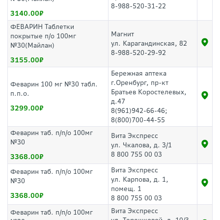
8-988-520-31-22
3140.00
ФЕВАРИН Таблетки
Магнит
покрытые п/о 100мг
ул. Карагандинская, 82
№30(Майлан)
8-988-520-29-92
3155.00
Бережная аптека
г.Оренбург, пр-кт
Феварин 100 мг №30 табл.
Братьев Коростелевых,
п.п.о.
д.47
3299.00
8(961)942-66-46;
8(800)700-44-55
Феварин таб. п/п/о 100мг
Вита Экспресс
№30
ул. Чкалова, д. 3/1
8 800 755 00 03
3368.00
Вита Экспресс
Феварин таб. п/п/о 100мг
ул. Карпова, д. 1,
№30
помещ. 1
3368.00
8 800 755 00 03
Вита Экспресс
Феварин таб. п/п/о 100мг