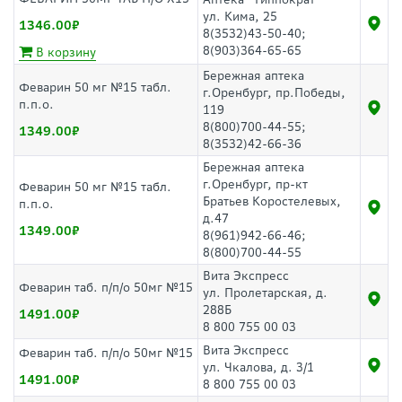
ул. Кима, 25
1346.00
8(3532)43-50-40;
8(903)364-65-65
В корзину
Бережная аптека
Феварин 50 мг №15 табл.
г.Оренбург, пр.Победы,
п.п.о.
119
8(800)700-44-55;
1349.00
8(3532)42-66-36
Бережная аптека
г.Оренбург, пр-кт
Феварин 50 мг №15 табл.
Братьев Коростелевых,
п.п.о.
д.47
1349.00
8(961)942-66-46;
8(800)700-44-55
Вита Экспресс
Феварин таб. п/п/о 50мг №15
ул. Пролетарская, д.
288Б
1491.00
8 800 755 00 03
Вита Экспресс
Феварин таб. п/п/о 50мг №15
ул. Чкалова, д. 3/1
1491.00
8 800 755 00 03