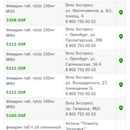
Вита Экспресс
Феварин таб. п/п/о 100мг
ул. Фронтовиков, д. 6/1,
№30
помещ. 4
3368.00
8 800 755 00 03
Вита Экспресс
Феварин таб. п/п/о 100мг
г. Оренбург, ул.
№60
Пролетарская, 298
5111.00
8 800 755 00 03
Вита Экспресс
Феварин таб. п/п/о 100мг
г. Оренбург, ул.
№60
Салмышская, 56 А
5111.00
8 800 755 00 03
Вита Экспресс
Феварин таб. п/п/о 100мг
ул. Володарского, 27,
№60
помещение ½
5111.00
8 800 755 00 03
Феварин таб. п/п/о 100мг
Вита Экспресс
№60
пр. Гагарина, 48/3
8 800 755 00 03
5160.00
Аптека "Планета
феварин таб п.об пленочной
Здоровья"