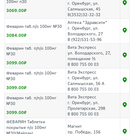
100мг n30
г. Оренбург, ул.
Салмышская, 45
3069.00
8(3532)32-32-32
Аптека "Здравсити"
Феварин таб.п/о 100мг №30
г. Оренбург, ул.
Володарского, 27
3084.00
8 (922)531-53-96
Вита Экспресс
Феварин таб. п/п/о 100мг
ул. Володарского, 27,
№30
помещение ½
3099.00
8 800 755 00 03
Вита Экспресс
Феварин таб. п/п/о 100мг
г. Оренбург, ул.
№30
Салмышская, 56 А
3099.00
8 800 755 00 03
Вита Экспресс
Феварин таб. п/п/о 100мг
г. Оренбург, ул.
№30
Пролетарская, 298
3099.00
8 800 755 00 03
ФЕВАРИН Таблетки
Магнит
покрытые п/о 100мг
пр. Победы, 156
№30(Майлан)