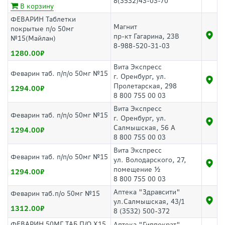
8(3532)43-03-70
В корзину
ФЕВАРИН Таблетки
Магнит
покрытые п/о 50мг
пр-кт Гагарина, 23В
№15(Майлан)
8-988-520-31-03
1280.00
Вита Экспресс
Феварин таб. п/п/о 50мг №15
г. Оренбург, ул.
Пролетарская, 298
1294.00
8 800 755 00 03
Вита Экспресс
Феварин таб. п/п/о 50мг №15
г. Оренбург, ул.
Салмышская, 56 А
1294.00
8 800 755 00 03
Вита Экспресс
Феварин таб. п/п/о 50мг №15
ул. Володарского, 27,
помещение ½
1294.00
8 800 755 00 03
Аптека "Здравсити"
Феварин таб.п/о 50мг №15
ул.Салмышская, 43/1
1312.00
8 (3532) 500-372
ФЕВАРИН 50МГ ТАБ П/О Х15
Аптека "Гиппократ"