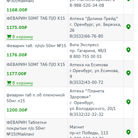
№30(Майлан)
8-988-520-34-08
1168.00
ФЕВАРИН 50МГ ТАБ П/О Х15
Аптека "Долина-Трейд"
г. Оренбург, ул. Березка,
1175.00
26
8(3532)66-76-80
В корзину
Вита Экспресс
Феварин таб. п/п/о 50мг №15
пр. Гагарина, 48/3
1176.00
8 800 755 00 03
ФЕВАРИН 50МГ ТАБ П/О Х15
Аптека на Есимова
г.Оренбург, ул.Есимова,
1177.00
9
8(3532)43-00-72
В корзину
Аптека "Планета
феварин таб п.об пленочной
Здоровья"
50мг n15
г. Оренбург,
ул.Володарского, 20/1
1200.00
8(3532)32-32-32
ФЕВАРИН Таблетки
Магнит
покрытые п/о 50мг
пр-кт Победы, 113
№15(Майлан)