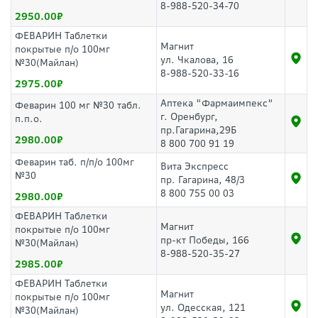
8-988-520-34-70
2950.00
ФЕВАРИН Таблетки
Магнит
покрытые п/о 100мг
ул. Чкалова, 16
№30(Майлан)
8-988-520-33-16
2975.00
Аптека "Фармаимпекс"
Феварин 100 мг №30 табл.
г. Оренбург,
п.п.о.
пр.Гагарина,29Б
2980.00
8 800 700 91 19
Феварин таб. п/п/о 100мг
Вита Экспресс
№30
пр. Гагарина, 48/3
8 800 755 00 03
2980.00
ФЕВАРИН Таблетки
Магнит
покрытые п/о 100мг
пр-кт Победы, 166
№30(Майлан)
8-988-520-35-27
2985.00
ФЕВАРИН Таблетки
Магнит
покрытые п/о 100мг
ул. Одесская, 121
№30(Майлан)