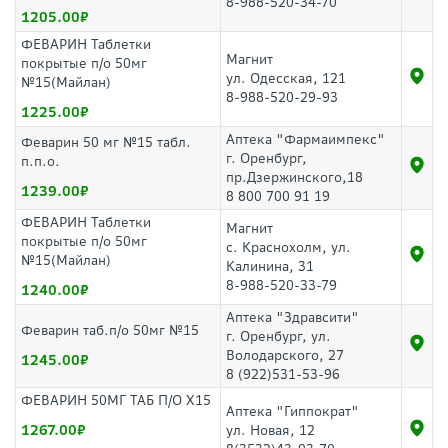
8-988-520-34-70
1205.00
ФЕВАРИН Таблетки
Магнит
покрытые п/о 50мг
ул. Одесская, 121
№15(Майлан)
8-988-520-29-93
1225.00
Аптека "Фармаимпекс"
Феварин 50 мг №15 табл.
г. Оренбург,
п.п.о.
пр.Дзержинского,18
1239.00
8 800 700 91 19
ФЕВАРИН Таблетки
Магнит
покрытые п/о 50мг
с. Краснохолм, ул.
№15(Майлан)
Калинина, 31
8-988-520-33-79
1240.00
Аптека "Здравсити"
Феварин таб.п/о 50мг №15
г. Оренбург, ул.
Володарского, 27
1245.00
8 (922)531-53-96
ФЕВАРИН 50МГ ТАБ П/О Х15
Аптека "Гиппократ"
1267.00
ул. Новая, 12