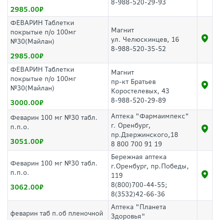
8-988-520-29-93
2985.00
ФЕВАРИН Таблетки
Магнит
покрытые п/о 100мг
ул. Челюскинцев, 16
№30(Майлан)
8-988-520-35-52
2985.00
ФЕВАРИН Таблетки
Магнит
покрытые п/о 100мг
пр-кт Братьев
№30(Майлан)
Коростелевых, 43
8-988-520-29-89
3000.00
Аптека "Фармаимпекс"
Феварин 100 мг №30 табл.
г. Оренбург,
п.п.о.
пр.Дзержинского,18
3051.00
8 800 700 91 19
Бережная аптека
Феварин 100 мг №30 табл.
г.Оренбург, пр.Победы,
п.п.о.
119
8(800)700-44-55;
3062.00
8(3532)42-66-36
Аптека "Планета
феварин таб п.об пленочной
Здоровья"