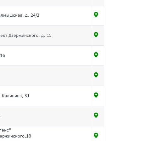
Салмышская, д. 24/2
пект Дзержинского, д. 15
 16
. Калинина, 31
3
пекс"
зержинского,18