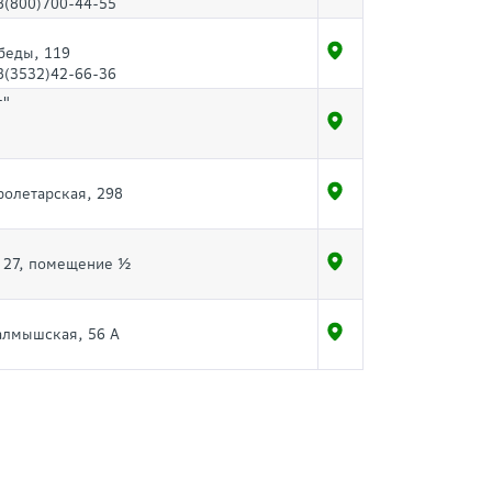
8(800)700-44-55
беды, 119
8(3532)42-66-36
т"
Пролетарская, 298
, 27, помещение ½
Салмышская, 56 А