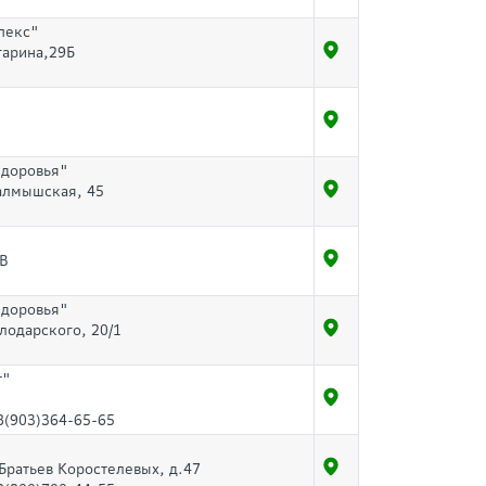
пекс"
агарина,29Б
Здоровья"
Салмышская, 45
3В
Здоровья"
олодарского, 20/1
т"
8(903)364-65-65
 Братьев Коростелевых, д.47