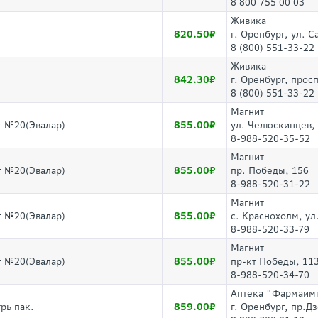
8 800 755 00 03
Живика
820.50
г. Оренбург, ул. 
8 (800) 551-33-22
Живика
842.30
г. Оренбург, прос
8 (800) 551-33-22
Магнит
855.00
г №20(Эвалар)
ул. Челюскинцев,
8-988-520-35-52
Магнит
855.00
г №20(Эвалар)
пр. Победы, 156
8-988-520-31-22
Магнит
855.00
г №20(Эвалар)
с. Краснохолм, ул
8-988-520-33-79
Магнит
855.00
г №20(Эвалар)
пр-кт Победы, 11
8-988-520-34-70
Аптека "Фармаим
859.00
рь пак.
г. Оренбург, пр.Д