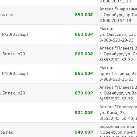
8 800 700 91 19
Аптека "Фармаим
859.00
рь пак.
г. Оренбург, пр.Г
8 800 700 91 19
Магнит
860.00
г №20(Эвалар)
ул. Одесская, 121
8-988-520-29-93
Аптека "Планета 
865.00
 5г пак. n20
г. Оренбург, ул. 
8(3532)32-32-32
Магнит
865.00
г №20(Эвалар)
пр-кт Гагарина, 2
8-988-520-31-03
Аптека "Планета 
870.00
 5г пак. n20
г. Оренбург, ул.В
8(3532)32-32-32
Аптека "Гиппокра
931.00
ул. Кима, 25
8(3532)43-50-40; 
Бережная аптека
949.00
рь пак.
г.Оренбург, пр-кт