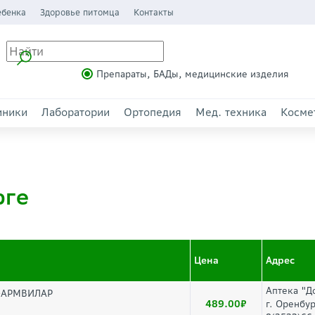
ебенка
Здоровье питомца
Контакты
Препараты, БАДы, медицинские изделия
иники
Лаборатории
Ортопедия
Мед. техника
Косме
рге
Цена
Адрес
Аптека "Д
ФАРМВИЛАР
489.00
г. Оренбур