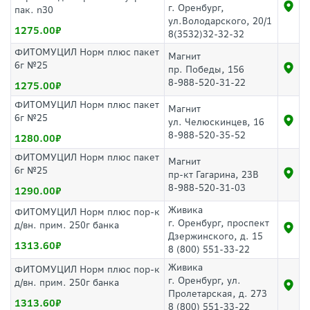
г. Оренбург,
пак. n30
ул.Володарского, 20/1
1275.00
8(3532)32-32-32
ФИТОМУЦИЛ Норм плюс пакет
Магнит
6г №25
пр. Победы, 156
8-988-520-31-22
1275.00
ФИТОМУЦИЛ Норм плюс пакет
Магнит
6г №25
ул. Челюскинцев, 16
8-988-520-35-52
1280.00
ФИТОМУЦИЛ Норм плюс пакет
Магнит
6г №25
пр-кт Гагарина, 23В
8-988-520-31-03
1290.00
Живика
ФИТОМУЦИЛ Норм плюс пор-к
г. Оренбург, проспект
д/вн. прим. 250г банка
Дзержинского, д. 15
1313.60
8 (800) 551-33-22
Живика
ФИТОМУЦИЛ Норм плюс пор-к
г. Оренбург, ул.
д/вн. прим. 250г банка
Пролетарская, д. 273
1313.60
8 (800) 551-33-22