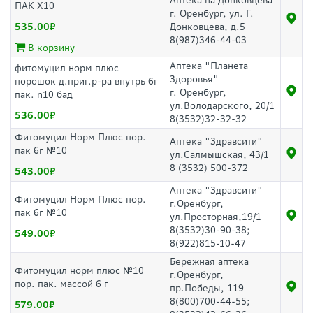
Аптека на Донковцева
ПАК Х10
г. Оренбург, ул. Г.
535.00
Донковцева, д.5
8(987)346-44-03
В корзину
Аптека "Планета
фитомуцил норм плюс
Здоровья"
порошок д.приг.р-ра внутрь 6г
г. Оренбург,
пак. n10 бад
ул.Володарского, 20/1
536.00
8(3532)32-32-32
Фитомуцил Норм Плюс пор.
Аптека "Здравсити"
пак 6г №10
ул.Салмышская, 43/1
8 (3532) 500-372
543.00
Аптека "Здравсити"
Фитомуцил Норм Плюс пор.
г.Оренбург,
пак 6г №10
ул.Просторная,19/1
8(3532)30-90-38;
549.00
8(922)815-10-47
Бережная аптека
Фитомуцил норм плюс №10
г.Оренбург,
пор. пак. массой 6 г
пр.Победы, 119
8(800)700-44-55;
579.00