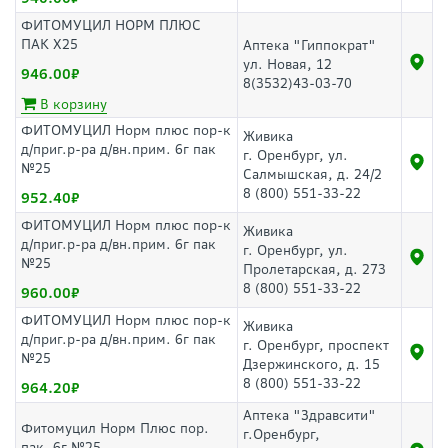
ФИТОМУЦИЛ НОРМ ПЛЮС
ПАК Х25
Аптека "Гиппократ"
ул. Новая, 12
946.00
8(3532)43-03-70
В корзину
ФИТОМУЦИЛ Норм плюс пор-к
Живика
д/приг.р-ра д/вн.прим. 6г пак
г. Оренбург, ул.
№25
Салмышская, д. 24/2
8 (800) 551-33-22
952.40
ФИТОМУЦИЛ Норм плюс пор-к
Живика
д/приг.р-ра д/вн.прим. 6г пак
г. Оренбург, ул.
№25
Пролетарская, д. 273
8 (800) 551-33-22
960.00
ФИТОМУЦИЛ Норм плюс пор-к
Живика
д/приг.р-ра д/вн.прим. 6г пак
г. Оренбург, проспект
№25
Дзержинского, д. 15
8 (800) 551-33-22
964.20
Аптека "Здравсити"
Фитомуцил Норм Плюс пор.
г.Оренбург,
пак. 6г №25