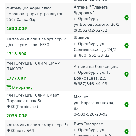
Аптека "Планета
фитомуцил норм плюс
Здоровья"
порошок д.приг.р-ра внутрь
г. Оренбург,
250г банка бад
ул.Володарского, 20/1
1530.00
8(3532)32-32-32
Живика
Фитомуцил слим смарт пор-к
г. Оренбург, ул.
д/вн. прим. пак. №30
Салмышская, д. 24/2
1713.80
8 (800) 551-33-22
ФИТОМУЦИЛ СЛИМ СМАРТ
Аптека на Донковцева
ПАК Х30
г. Оренбург, ул. Г.
1777.00
Донковцева, д.5
8(987)346-44-03
В корзину
ФИТОМУЦИЛ Слим Смарт
Магнит
Порошок в пак 5г
ул. Карагандинская,
№30(Probiotics)
82
8-988-520-29-92
2035.00
Вита Экспресс
Фитомуцил слим смарт пор. 5г
г. Оренбург, ул.
№30 пак. БАД
Салмышская, 56 А