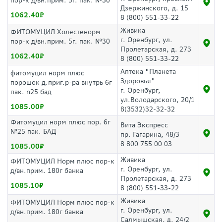
пор-к д/вн.прим. 5г. пак. №30
Дзержинского, д. 15
1062.40
8 (800) 551-33-22
Живика
ФИТОМУЦИЛ Холестенорм
г. Оренбург, ул.
пор-к д/вн.прим. 5г. пак. №30
Пролетарская, д. 273
1062.40
8 (800) 551-33-22
Аптека "Планета
фитомуцил норм плюс
Здоровья"
порошок д.приг.р-ра внутрь 6г
г. Оренбург,
пак. n25 бад
ул.Володарского, 20/1
1085.00
8(3532)32-32-32
Фитомуцил норм плюс пор. 6г
Вита Экспресс
№25 пак. БАД
пр. Гагарина, 48/3
8 800 755 00 03
1085.00
Живика
ФИТОМУЦИЛ Норм плюс пор-к
г. Оренбург, ул.
д/вн.прим. 180г банка
Пролетарская, д. 273
1085.10
8 (800) 551-33-22
Живика
ФИТОМУЦИЛ Норм плюс пор-к
г. Оренбург, ул.
д/вн.прим. 180г банка
Салмышская, д. 24/2