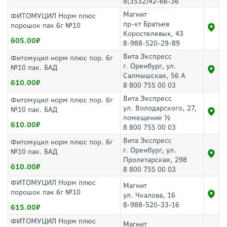
8(3532)42-66-36
Магнит
ФИТОМУЦИЛ Норм плюс
пр-кт Братьев
порошок пак 6г №10
Коростелевых, 43
605.00
8-988-520-29-89
Вита Экспресс
Фитомуцил норм плюс пор. 6г
г. Оренбург, ул.
№10 пак. БАД
Салмышская, 56 А
610.00
8 800 755 00 03
Вита Экспресс
Фитомуцил норм плюс пор. 6г
ул. Володарского, 27,
№10 пак. БАД
помещение ½
610.00
8 800 755 00 03
Вита Экспресс
Фитомуцил норм плюс пор. 6г
г. Оренбург, ул.
№10 пак. БАД
Пролетарская, 298
610.00
8 800 755 00 03
ФИТОМУЦИЛ Норм плюс
Магнит
порошок пак 6г №10
ул. Чкалова, 16
8-988-520-33-16
615.00
ФИТОМУЦИЛ Норм плюс
Магнит