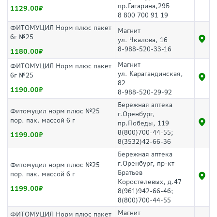
пр.Гагарина,29Б
1129.00
8 800 700 91 19
ФИТОМУЦИЛ Норм плюс пакет
Магнит
6г №25
ул. Чкалова, 16
8-988-520-33-16
1180.00
Магнит
ФИТОМУЦИЛ Норм плюс пакет
ул. Карагандинская,
6г №25
82
1190.00
8-988-520-29-92
Бережная аптека
Фитомуцил норм плюс №25
г.Оренбург,
пор. пак. массой 6 г
пр.Победы, 119
8(800)700-44-55;
1199.00
8(3532)42-66-36
Бережная аптека
г.Оренбург, пр-кт
Фитомуцил норм плюс №25
Братьев
пор. пак. массой 6 г
Коростелевых, д.47
1199.00
8(961)942-66-46;
8(800)700-44-55
Магнит
ФИТОМУЦИЛ Норм плюс пакет