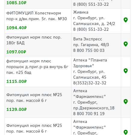
1085.10
8 (800) 551-33-22
Живика
ФИТОМУЦИЛ Холестенорм
г. Оренбург, ул.
пор-к д/вн.прим. 5г. пак. №30
Салмышская, д. 24/2
1094.40
8 (800) 551-33-22
Фитомуцил норм плюс пор.
Вита Экспресс
180г БАД
пр. Гагарина, 48/3
8 800 755 00 03
1097.00
Аптека "Планета
фитомуцил норм плюс
Здоровья"
порошок д.приг.р-ра внутрь 6г
г. Оренбург, ул.
пак. n25 бад
Салмышская, 45
1115.00
8(3532)32-32-32
Аптека
Фитомуцил норм плюс №25
"Фармаимпекс"
пор. пак. массой 6 г
г. Оренбург,
пр.Дзержинского,18
1129.00
8 800 700 91 19
Аптека
Фитомуцил норм плюс №25
"Фармаимпекс"
пор. пак. массой 6 г
г. Оренбург,