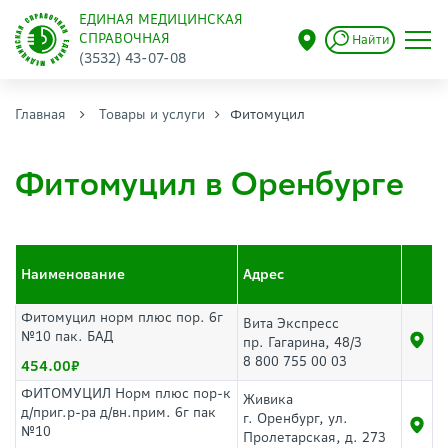
ЕДИНАЯ МЕДИЦИНСКАЯ
СПРАВОЧНАЯ
Найти
(3532) 43-07-08
Главная
Товары и услуги
Фитомуцил
Фитомуцил в Оренбурге
Наименование
Адрес
Фитомуцил норм плюс пор. 6г
Вита Экспресс
№10 пак. БАД
пр. Гагарина, 48/3
8 800 755 00 03
454.00
ФИТОМУЦИЛ Норм плюс пор-к
Живика
д/приг.р-ра д/вн.прим. 6г пак
г. Оренбург, ул.
№10
Пролетарская, д. 273