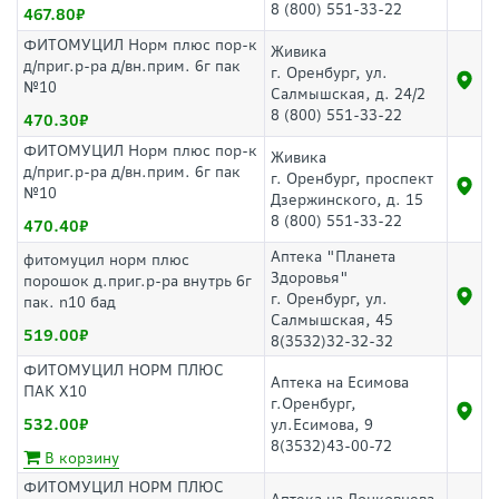
8 (800) 551-33-22
467.80
ФИТОМУЦИЛ Норм плюс пор-к
Живика
д/приг.р-ра д/вн.прим. 6г пак
г. Оренбург, ул.
№10
Салмышская, д. 24/2
8 (800) 551-33-22
470.30
ФИТОМУЦИЛ Норм плюс пор-к
Живика
д/приг.р-ра д/вн.прим. 6г пак
г. Оренбург, проспект
№10
Дзержинского, д. 15
8 (800) 551-33-22
470.40
Аптека "Планета
фитомуцил норм плюс
Здоровья"
порошок д.приг.р-ра внутрь 6г
г. Оренбург, ул.
пак. n10 бад
Салмышская, 45
519.00
8(3532)32-32-32
ФИТОМУЦИЛ НОРМ ПЛЮС
Аптека на Есимова
ПАК Х10
г.Оренбург,
532.00
ул.Есимова, 9
8(3532)43-00-72
В корзину
ФИТОМУЦИЛ НОРМ ПЛЮС