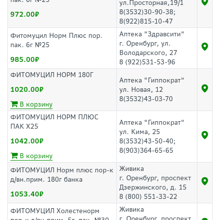
ул.Просторная,19/1
8(3532)30-90-38;
972.00
8(922)815-10-47
Аптека "Здравсити"
Фитомуцил Норм Плюс пор.
г. Оренбург, ул.
пак. 6г №25
Володарского, 27
985.00
8 (922)531-53-96
ФИТОМУЦИЛ НОРМ 180Г
Аптека "Гиппократ"
1020.00
ул. Новая, 12
8(3532)43-03-70
В корзину
ФИТОМУЦИЛ НОРМ ПЛЮС
Аптека "Гиппократ"
ПАК Х25
ул. Кима, 25
1042.00
8(3532)43-50-40;
8(903)364-65-65
В корзину
Живика
ФИТОМУЦИЛ Норм плюс пор-к
г. Оренбург, проспект
д/вн.прим. 180г банка
Дзержинского, д. 15
1053.40
8 (800) 551-33-22
Живика
ФИТОМУЦИЛ Холестенорм
г. Оренбург, проспект