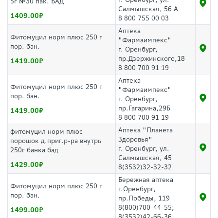
5г №30 пак. БАД
Салмышская, 56 А
1409.00
8 800 755 00 03
Аптека
Фитомуцил норм плюс 250 г
"Фармаимпекс"
пор. бан.
г. Оренбург,
пр.Дзержинского,18
1419.00
8 800 700 91 19
Аптека
Фитомуцил норм плюс 250 г
"Фармаимпекс"
пор. бан.
г. Оренбург,
пр.Гагарина,29Б
1419.00
8 800 700 91 19
Аптека "Планета
фитомуцил норм плюс
Здоровья"
порошок д.приг.р-ра внутрь
г. Оренбург, ул.
250г банка бад
Салмышская, 45
1429.00
8(3532)32-32-32
Бережная аптека
Фитомуцил норм плюс 250 г
г.Оренбург,
пор. бан.
пр.Победы, 119
8(800)700-44-55;
1499.00
8(3532)42-66-36