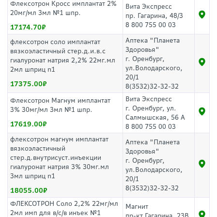
Флексотрон Кросс имплантат 2%
Вита Экспресс
20мг/мл 3мл №1 шпр.
пр. Гагарина, 48/3
8 800 755 00 03
17174.70
Аптека "Планета
флексотрон соло имплантат
Здоровья"
вязкоэластичный стер.д.и.в.с
г. Оренбург,
гиалуронат натрия 2,2% 22мг.мл
ул.Володарского,
2мл шприц n1
20/1
17375.00
8(3532)32-32-32
Вита Экспресс
Флексотрон Магнум имплантат
г. Оренбург, ул.
3% 30мг/мл 3мл №1 шпр.
Салмышская, 56 А
17619.00
8 800 755 00 03
флексотрон магнум имплантат
Аптека "Планета
вязкоэластичный
Здоровья"
стер.д.внутрисуст.инъекции
г. Оренбург,
гиалуронат натрия 3% 30мг.мл
ул.Володарского,
3мл шприц n1
20/1
8(3532)32-32-32
18055.00
ФЛЕКСОТРОН Соло 2,2% 22мг/мл
Магнит
2мл имп для в/с/в инъек №1
пр-кт Гагарина, 23В