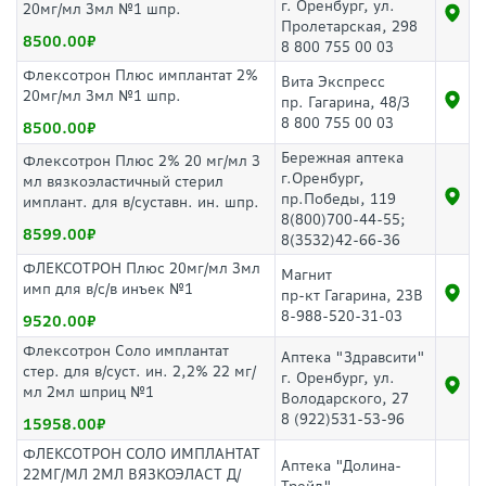
г. Оренбург, ул.
20мг/мл 3мл №1 шпр.
Пролетарская, 298
8500.00
8 800 755 00 03
Флексотрон Плюс имплантат 2%
Вита Экспресс
20мг/мл 3мл №1 шпр.
пр. Гагарина, 48/3
8 800 755 00 03
8500.00
Бережная аптека
Флексотрон Плюс 2% 20 мг/мл 3
г.Оренбург,
мл вязкоэластичный стерил
пр.Победы, 119
имплант. для в/суставн. ин. шпр.
8(800)700-44-55;
8599.00
8(3532)42-66-36
ФЛЕКСОТРОН Плюс 20мг/мл 3мл
Магнит
имп для в/с/в инъек №1
пр-кт Гагарина, 23В
8-988-520-31-03
9520.00
Флексотрон Соло имплантат
Аптека "Здравсити"
стер. для в/суст. ин. 2,2% 22 мг/
г. Оренбург, ул.
мл 2мл шприц №1
Володарского, 27
8 (922)531-53-96
15958.00
ФЛЕКСОТРОН СОЛО ИМПЛАНТАТ
Аптека "Долина-
22МГ/МЛ 2МЛ ВЯЗКОЭЛАСТ Д/