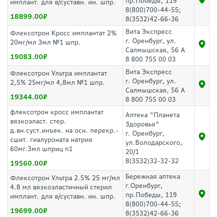
пр.Победы, 119
имплант. для в/суставн. ин. шпр.
8(800)700-44-55;
18899.00
8(3532)42-66-36
Вита Экспресс
Флексотрон Кросс имплантат 2%
г. Оренбург, ул.
20мг/мл 3мл №1 шпр.
Салмышская, 56 А
19083.00
8 800 755 00 03
Вита Экспресс
Флексотрон Ультра имплантат
г. Оренбург, ул.
2,5% 25мг/мл 4,8мл №1 шпр.
Салмышская, 56 А
19344.00
8 800 755 00 03
флексотрон кросс имплантат
Аптека "Планета
вязкоэласт. стер.
Здоровья"
д.вн.суст.инъек. на осн. перекр.-
г. Оренбург,
сшит. гиалуроната натрия
ул.Володарского,
60мг.3мл шприц n1
20/1
8(3532)32-32-32
19560.00
Бережная аптека
Флексотрон Ультра 2.5% 25 мг/мл
г.Оренбург,
4.8 мл вязкоэластичный стерил
пр.Победы, 119
имплант. для в/суставн. ин. шпр.
8(800)700-44-55;
19699.00
8(3532)42-66-36