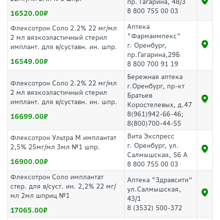
пр. Гагарина, 48/3
8 800 755 00 03
16520.00
Аптека
Флексотрон Соло 2.2% 22 мг/мл
"Фармаимпекс"
2 мл вязкоэластичный стерил
г. Оренбург,
имплант. для в/суставн. ин. шпр.
пр.Гагарина,29Б
16549.00
8 800 700 91 19
Бережная аптека
Флексотрон Соло 2.2% 22 мг/мл
г.Оренбург, пр-кт
2 мл вязкоэластичный стерил
Братьев
имплант. для в/суставн. ин. шпр.
Коростелевых, д.47
8(961)942-66-46;
16699.00
8(800)700-44-55
Вита Экспресс
Флексотрон Ультра М имплантат
г. Оренбург, ул.
2,5% 25мг/мл 3мл №1 шпр.
Салмышская, 56 А
16900.00
8 800 755 00 03
Флексотрон Соло имплантат
Аптека "Здравсити"
стер. для в/суст. ин. 2,2% 22 мг/
ул.Салмышская,
мл 2мл шприц №1
43/1
8 (3532) 500-372
17065.00