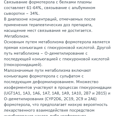
Связывание формотерола с белками плазмы
составляет 61-64%, связывание с альбумином
сыворотки – 34%.
В диапазоне концентраций, отмечаемых после
применения терапевтических доз препарата,
насыщение мест связывания не достигается.
Метаболизм.
Основным путем метаболизма формотерола является
прямая конъюгация с глюкуроновой кислотой. Другой
путь метаболизма – О-деметилирование с
последующей конъюгацией с глюкуроновой кислотой
(глюкоронидацией).
Малозначимые пути метаболизма включают
конъюгацию формотерола с сульфатом с
последующим деформилированием. Множество
изоферментов участвуют в процессах глюкуронидации
(UGT1A1, 1A3, 1A6, 1A7, 1A8, 1A9, 1A10, 2B7 и 2B15) и
O-деметилирования (CYP2D6, 2C19, 2C9 и 2A6)
формотерола, что предполагает низкую вероятность
лекарственного взаимодействия посредством
ингибирования какого-либо изофермента,