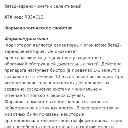
бета2-адреномиметик селективный
АТХ код
: R03AC13.
Фармакологические свойства
Фармакодинамика
Формотерол является селективным агонистом бета2-
адренорецепторов. Он оказывает
бронхорасширяющее действие у пациентов с
обратимой обструкцией дыхательных путей. Действие
препарата наступает быстро (в пределах 1-3 минут) и
сохраняется в течение 12 часов после ингаляции. При
использовании терапевтических доз влияние на
сердечно-сосудистую систему минимально и
отмечается только в редких случаях.
Форадил тормозит высвобождение гистамина и
лейкотриенов из тучных клеток. В экспериментах на
животных были показаны некоторые
противовоспалительные свойства формотерола, такие
как способность препятствовать развитию отека и