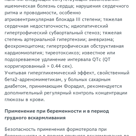
ишемическая болезнь сердца; нарушения сердечного
ритма и проводимости, особенно
атриовентрикулярная блокада III степени; тяжелая
сердечная недостаточность; идиопатический
гипертрофический субаортальный стеноз; тяжелая
степень артериальной гипертензии; аневризма;
феохромоцитома; гипертрофическая обструктивная
кардиомиопатия; тиреотоксикоз; известное или
подозреваемое удлинение интервала QTс (QT
корригированный > 0.44 сек).
Учитывая гипергликемический эффект, свойственный
бета2-адреномиметикам, у больных сахарным
диабетом, принимающим Форадил, рекомендуется
дополнительный регулярный контроль концентрации
глюкозы в крови.
Применение при беременности и в период
грудного вскармливания
Безопасность применения формотерола при
беременности и в период грудного вскармливания до