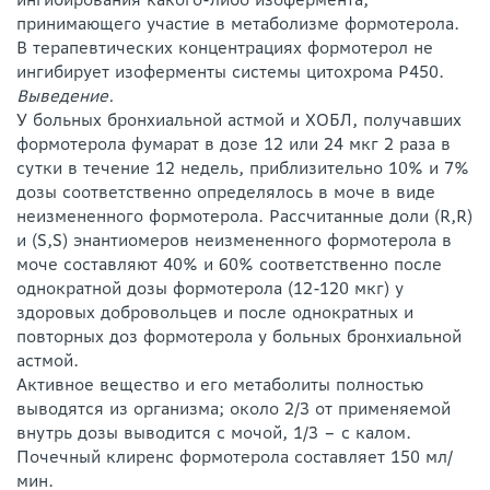
принимающего участие в метаболизме формотерола.
В терапевтических концентрациях формотерол не
ингибирует изоферменты системы цитохрома P450.
Выведение.
У больных бронхиальной астмой и ХОБЛ, получавших
формотерола фумарат в дозе 12 или 24 мкг 2 раза в
сутки в течение 12 недель, приблизительно 10% и 7%
дозы соответственно определялось в моче в виде
неизмененного формотерола. Рассчитанные доли (R,R)
и (S,S) энантиомеров неизмененного формотерола в
моче составляют 40% и 60% соответственно после
однократной дозы формотерола (12-120 мкг) у
здоровых добровольцев и после однократных и
повторных доз формотерола у больных бронхиальной
астмой.
Активное вещество и его метаболиты полностью
выводятся из организма; около 2/3 от применяемой
внутрь дозы выводится с мочой, 1/3 – с калом.
Почечный клиренс формотерола составляет 150 мл/
мин.