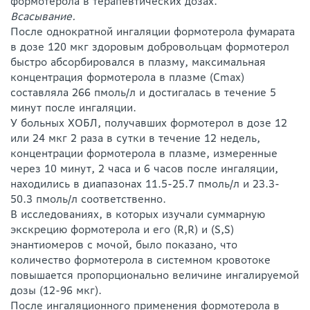
формотерола в терапевтических дозах.
Всасывание.
После однократной ингаляции формотерола фумарата
в дозе 120 мкг здоровым добровольцам формотерол
быстро абсорбировался в плазму, максимальная
концентрация формотерола в плазме (Cmax)
составляла 266 пмоль/л и достигалась в течение 5
минут после ингаляции.
У больных ХОБЛ, получавших формотерол в дозе 12
или 24 мкг 2 раза в сутки в течение 12 недель,
концентрации формотерола в плазме, измеренные
через 10 минут, 2 часа и 6 часов после ингаляции,
находились в диапазонах 11.5-25.7 пмоль/л и 23.3-
50.3 пмоль/л соответственно.
В исследованиях, в которых изучали суммарную
экскрецию формотерола и его (R,R) и (S,S)
энантиомеров с мочой, было показано, что
количество формотерола в системном кровотоке
повышается пропорционально величине ингалируемой
дозы (12-96 мкг).
После ингаляционного применения формотерола в