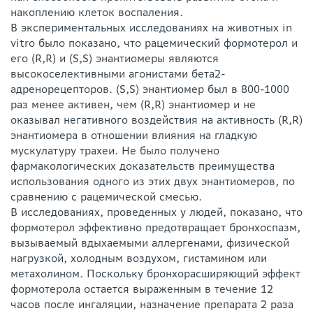
накоплению клеток воспаления.
В экспериментальных исследованиях на животных in
vitro было показано, что рацемический формотерол и
его (R,R) и (S,S) энантиомеры являются
высокоселективными агонистами бета2-
адренорецепторов. (S,S) энантиомер был в 800-1000
раз менее активен, чем (R,R) энантиомер и не
оказывал негативного воздействия на активность (R,R)
энантиомера в отношении влияния на гладкую
мускулатуру трахеи. Не было получено
фармакологических доказательств преимущества
использования одного из этих двух энантиомеров, по
сравнению с рацемической смесью.
В исследованиях, проведенных у людей, показано, что
формотерол эффективно предотвращает бронхоспазм,
вызываемый вдыхаемыми аллергенами, физической
нагрузкой, холодным воздухом, гистамином или
метахолином. Поскольку бронхорасширяющий эффект
формотерола остается выраженным в течение 12
часов после ингаляции, назначение препарата 2 раза