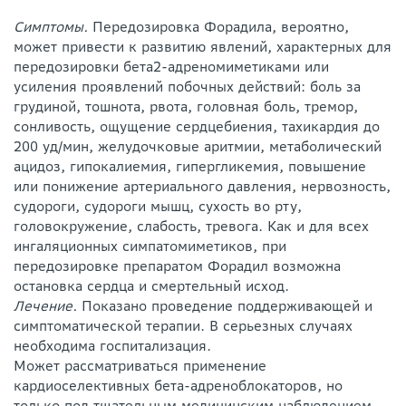
Симптомы.
Передозировка Форадила, вероятно,
может привести к развитию явлений, характерных для
передозировки бета2-адреномиметиками или
усиления проявлений побочных действий: боль за
грудиной, тошнота, рвота, головная боль, тремор,
сонливость, ощущение сердцебиения, тахикардия до
200 уд/мин, желудочковые аритмии, метаболический
ацидоз, гипокалиемия, гипергликемия, повышение
или понижение артериального давления, нервозность,
судороги, судороги мышц, сухость во рту,
головокружение, слабость, тревога. Как и для всех
ингаляционных симпатомиметиков, при
передозировке препаратом Форадил возможна
остановка сердца и смертельный исход.
Лечение.
Показано проведение поддерживающей и
симптоматической терапии. В серьезных случаях
необходима госпитализация.
Может рассматриваться применение
кардиоселективных бета-адреноблокаторов, но
только под тщательным медицинским наблюдением